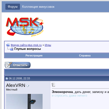
Форум
Коллекция минусовок
Форум сайта plus-msk.ru
>
Игры
Глупые вопросы
Регистрация
Справка
06.12.2008, 22:33
AlexVRN
Местный
Элеонорочка
, дать денег, записку и 
и спросить даже нечего