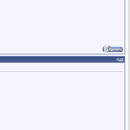
#
128