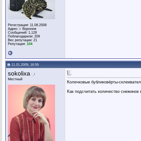
Регистрация: 11.08.2008
Адрес: г. Воронеж
Сообщений: 1,128
Поблагодарили: 209
Вес репутации:
21
Репутация:
104
11.01.2009, 16:59
sokolixa
Местный
Колечковые бубликовёрты-склеивател
Как подсчитать количество снежинок 