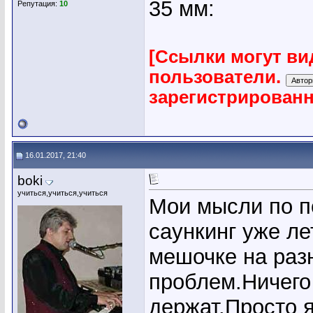
35 мм:
Репутация:
10
[Ссылки могут ви
пользователи.
зарегистрирован
16.01.2017, 21:40
boki
учиться,учиться,учиться
Мои мысли по п
саункинг уже ле
мешочке на раз
проблем.Ничего 
держат.Просто я