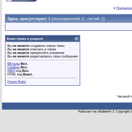
«
Предыдущ
Здесь присутствуют: 1
(пользователей: 0 , гостей: 1)
Ваши права в разделе
Вы
не можете
создавать новые темы
Вы
не можете
отвечать в темах
Вы
не можете
прикреплять вложения
Вы
не можете
редактировать свои сообщения
BB коды
Вкл.
Смайлы
Вкл.
[IMG]
код
Вкл.
HTML код
Выкл.
Forum Rules
Часовой 
Работает на vBulletin® 3. Copyright 