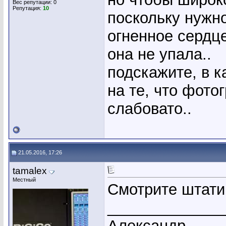
Вес репутации:
0
Репутация:
10
поскольку нужно
огненное сердце
она не упала..
подскажите, в к
на те, что фот
слабовато..
21.05.2016, 17:26
tamalex
Местный
Смотрите штати
_____________
Александр