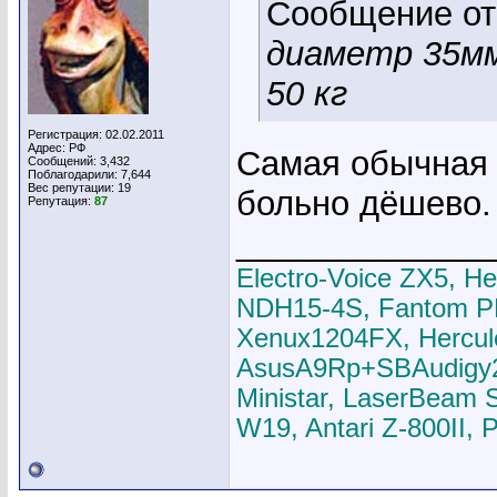
Сообщение о
диаметр 35мм!
50 кг
Регистрация: 02.02.2011
Адрес: РФ
Самая обычная к
Сообщений: 3,432
Поблагодарили: 7,644
Вес репутации:
19
больно дёшево.
Репутация:
87
_____________
Electro-Voice ZX5, H
NDH15-4S, Fantom P
Xenux1204FX, Hercul
AsusA9Rp+SBAudigy2ZS
Ministar, LaserBeam 
W19, Antari Z-800II,