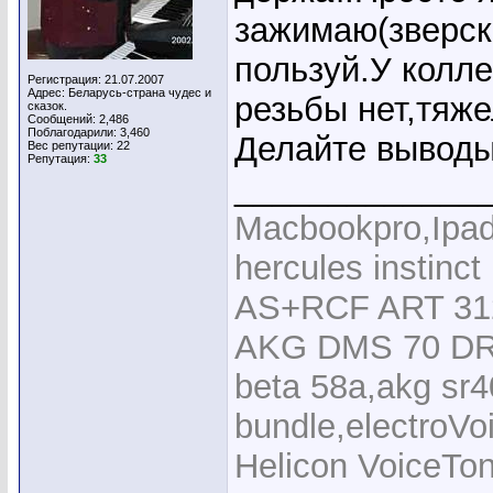
зажимаю(зверск
пользуй.У колл
Регистрация: 21.07.2007
Адрес: Беларусь-страна чудес и
резьбы нет,тяже
сказок.
Сообщений: 2,486
Поблагодарили: 3,460
Делайте вывод
Вес репутации:
22
Репутация:
33
_____________
Macbookpro,Ipad 
hercules instin
AS+RCF ART 312
AKG DMS 70 DR V
beta 58a,akg sr4
bundle,electro
Helicon VoiceTo