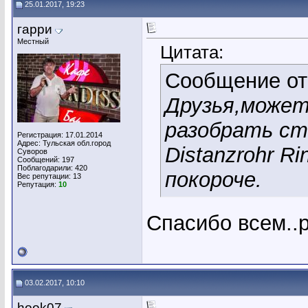
25.01.2017, 19:23
гарри
Местный
Цитата:
Сообщение о
Друзья,может
разобрать ст
Регистрация: 17.01.2014
Адрес: Тульская обл.город
Distanzrohr R
Суворов
Сообщений: 197
Поблагодарили: 420
покороче.
Вес репутации:
13
Репутация:
10
Спасибо всем..р
03.02.2017, 10:10
hook07