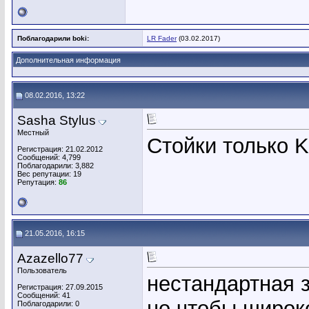
Поблагодарили boki:
LR Fader
(03.02.2017)
Дополнительная информация
08.02.2016, 13:22
Sasha Stylus
Местный
Стойки только 
Регистрация: 21.02.2012
Сообщений: 4,799
Поблагодарили: 3,882
Вес репутации:
19
Репутация:
86
21.05.2016, 16:15
Azazello77
Пользователь
нестандартная з
Регистрация: 27.09.2015
Сообщений: 41
но чтобы широк
Поблагодарили: 0