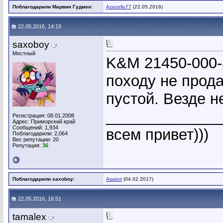
Поблагодарили Марвин Гудмэн:
Azazello77
(22.05.2016)
22.05.2016, 14:19
saxoboy
Местный
K&M 21450-000-
походу не прода
пустой. Везде н
_____________
Регистрация: 08.01.2008
Адрес: Приморский край
Сообщений: 1,934
всем привет)))
Поблагодарили: 2,064
Вес репутации:
20
Репутация:
36
Поблагодарили saxoboy:
Asatori
(04.02.2017)
22.05.2016, 16:51
tamalex