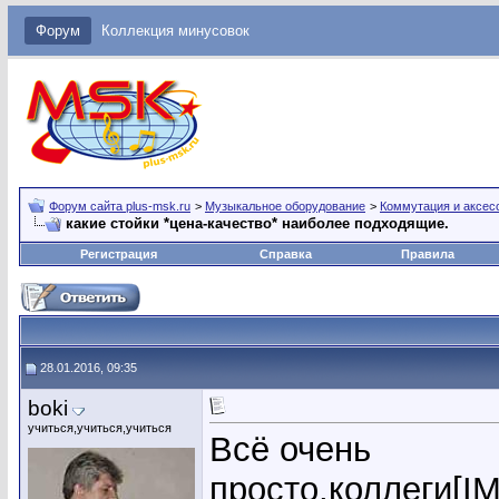
Форум
Коллекция минусовок
Форум сайта plus-msk.ru
>
Музыкальное оборудование
>
Коммутация и аксес
какие стойки *цена-качество* наиболее подходящие.
Регистрация
Справка
Правила
28.01.2016, 09:35
boki
учиться,учиться,учиться
Всё очень
просто,коллеги[IMG