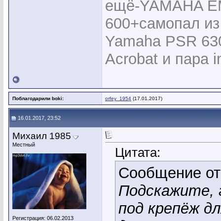
ещё-YAMAHA EM
600+самопал из 
Yamaha PSR 630 
Acrobat и пара in
Поблагодарили boki:
orfey_1954
(17.01.2017)
16.01.2017, 23:52
Михаил 1985
Местный
Цитата:
Сообщение о
Подскажите, 
под крепёж дл
Регистрация: 06.02.2013