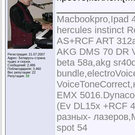
_______________
Macbookpro,Ipad 4 
hercules instinct
AS+RCF ART 312a
AKG DMS 70 DR Vo
Регистрация: 21.07.2007
Адрес: Беларусь-страна
beta 58a,akg sr40d
чудес и сказок.
Сообщений: 2,486
Поблагодарили: 3,460
bundle,electroVo
Вес репутации:
22
Репутация:
33
VoiceToneCorrect
EMX 5016.Dynacor
(Ev DL15x +RCF 4
разных- лазеров,Ma
spot 54