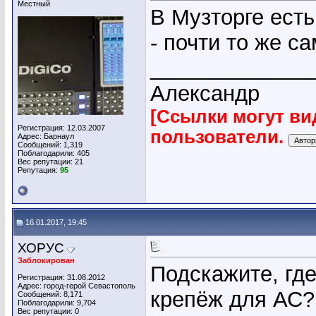
Местный
В Музторге есть
- почти то же са
_____________
Александр
[Ссылки могут ви
Регистрация: 12.03.2007
пользователи.
Адрес: Барнаул
Сообщений: 1,319
Поблагодарили: 405
Вес репутации:
21
Репутация:
95
16.01.2017, 19:45
ХОРУС
Заблокирован
Подскажите, гд
Регистрация: 31.08.2012
Адрес: город-герой Севастополь
крепёж для АС?
Сообщений: 8,171
Поблагодарили: 9,704
Вес репутации:
0