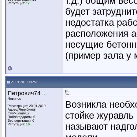
т.д.) общим вес
Репутация:
17
будет затруднит
недостатка рабо
расположения ак
несущие бетонн
(пример зала у 
21.01.2019, 06:51
Петрович74
Новичок
Возникла необх
Регистрация: 20.01.2019
Адрес: Челябинск
стойке журавль 
Сообщений: 2
Поблагодарили: 0
Вес репутации:
0
называют надго
Репутация:
10