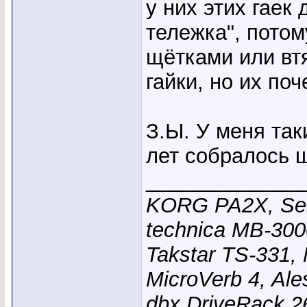
у них этих гаек
тележка", потом
щётками или вт
гайки, но их по
З.Ы. У меня так
лет собралось 
_____________
KORG PA2X, Sen
technica MB-300
Takstar TS-331,
MicroVerb 4, Al
dbx DriveRack 26