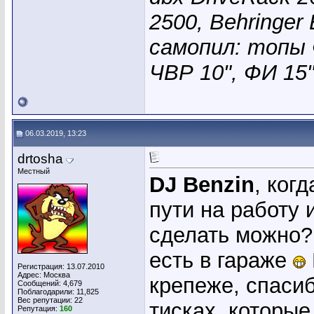
2500, Behringer
самопил: топы Ф
ЧВР 10", ФИ 15"
06.03.2019, 13:23
drtosha
Местный
DJ Benzin
, ког
пути на работу 
сделать можно?,
есть в гараже
Регистрация: 13.07.2010
Адрес: Москва
крепеже, спасиб
Сообщений: 4,679
Поблагодарили: 11,825
Вес репутации:
22
тисках, которые
Репутация:
160