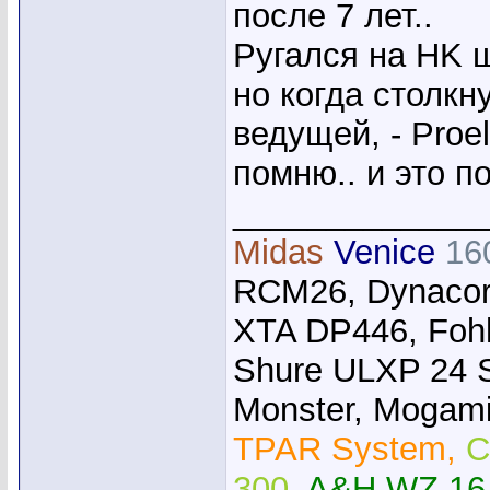
после 7 лет..
Ругался на HK 
но когда столкн
ведущей, - Proe
помню.. и это п
_____________
Midas
Venice
16
RCM26, Dynacor
XTA DP446, Foh
Shure ULXP 24 
Monster, Mogami,
TPAR System,
C
300.
A&H WZ 16