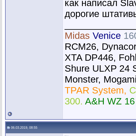
как написал Sla
дорогие штатив
_____________
Midas
Venice
16
RCM26, Dynacor
XTA DP446, Foh
Shure ULXP 24 
Monster, Mogami,
TPAR System,
C
300.
A&H WZ 16
06.03.2019, 08:55