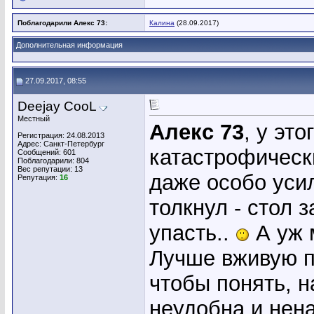
Поблагодарили Алекс 73:
Калина
(28.09.2017)
Дополнительная информация
27.09.2017, 08:55
Deejay CooL
Местный
Алекс 73
, у эт
Регистрация: 24.08.2013
Адрес: Санкт-Петербург
катастрофически
Сообщений: 601
Поблагодарили: 804
Вес репутации:
13
даже особо уси
Репутация:
16
толкнул - стол 
упасть..
А уж 
Лучше вживую п
чтобы понять, н
неудобна и нен