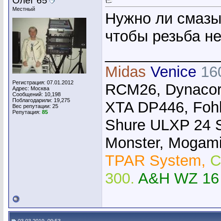
Олег 65
Местный
Нужно ли смазы
чтобы резьба не
_____________
Midas
Venice
16
Регистрация: 07.01.2012
RCM26, Dynacor
Адрес: Москва
Сообщений: 10,198
Поблагодарили: 19,275
XTA DP446, Foh
Вес репутации:
25
Репутация:
85
Shure ULXP 24 
Monster, Mogami,
TPAR System,
C
300.
A&H WZ 16