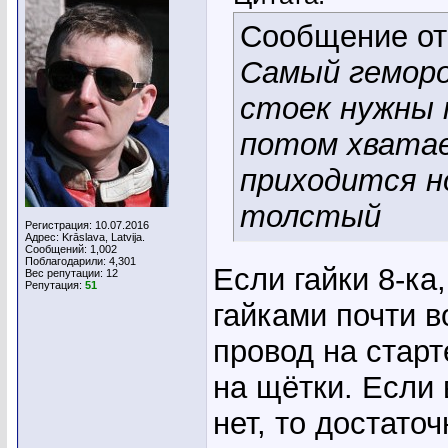
Сообщение о
Самый геморо
стоек нужны 
потом хватае
приходится но
толстый
Регистрация: 10.07.2016
Адрес: Krāslava, Latvija.
Сообщений: 1,002
Поблагодарили: 4,301
Если гайки 8-ка
Вес репутации:
12
Репутация:
51
гайками почти 
провод на старт
на щётки. Если 
нет, то достато