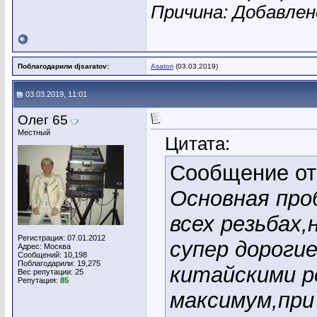
Причина: Добавле
Поблагодарили djsaratov:
Asatori
(03.03.2019)
03.03.2019, 11:01
Олег 65
Местный
Цитата:
Сообщение о
Основная про
всех резьбах,
Регистрация: 07.01.2012
супер дороги
Адрес: Москва
Сообщений: 10,198
Поблагодарили: 19,275
китайскими р
Вес репутации:
25
Репутация:
85
максимум,при