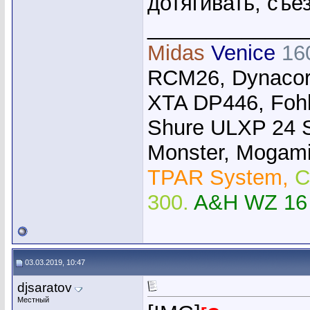
дотягивать, съе
_____________
Midas
Venice
16
RCM26, Dynacor
XTA DP446, Foh
Shure ULXP 24 
Monster, Mogami,
TPAR System,
C
300.
A&H WZ 16
03.03.2019, 10:47
djsaratov
Местный