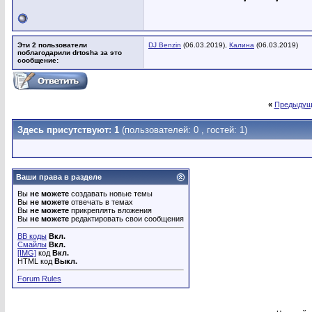
Эти 2 пользователи
DJ Benzin
(06.03.2019),
Калина
(06.03.2019)
поблагодарили drtosha за это
сообщение:
«
Предыдущ
Здесь присутствуют: 1
(пользователей: 0 , гостей: 1)
Ваши права в разделе
Вы
не можете
создавать новые темы
Вы
не можете
отвечать в темах
Вы
не можете
прикреплять вложения
Вы
не можете
редактировать свои сообщения
BB коды
Вкл.
Смайлы
Вкл.
[IMG]
код
Вкл.
HTML код
Выкл.
Forum Rules