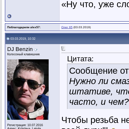
«Ну что, уже с
Поблагодарили alex57:
Олег 65
(03.03.2019)
03.03.2019, 10:32
DJ Benzin
Колхозный клавишник
Цитата:
Сообщение о
Нужно ли сма
штативе, что
часто, и чем?
Чтобы резьба не
Регистрация: 10.07.2016
Адрес: Krāslava, Latvija.