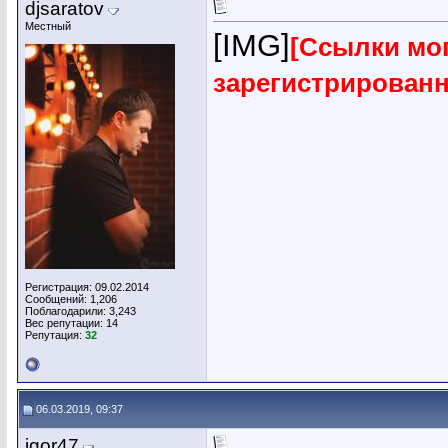
djsaratov
Местный
[IMG]
[Ссылки мог
зарегистрирован
Регистрация: 09.02.2014
Сообщений: 1,206
Поблагодарили: 3,243
Вес репутации:
14
Репутация:
32
06.03.2019, 09:37
igor47