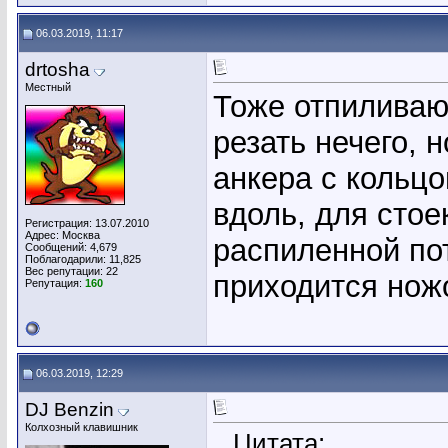
06.03.2019, 11:17
drtosha
Местный
Тоже отпиливаю
резать нечего, 
анкера с кольцо
вдоль, для стое
Регистрация: 13.07.2010
Адрес: Москва
распиленной пот
Сообщений: 4,679
Поблагодарили: 11,825
Вес репутации:
22
приходится ножо
Репутация:
160
06.03.2019, 12:29
DJ Benzin
Колхозный клавишник
Цитата: