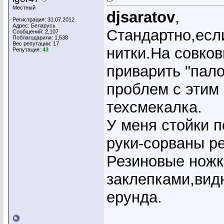
Местный
djsaratov
,
Регистрация: 31.07.2012
Адрес: Беларусь
Стандартно,есл
Сообщений: 2,107
Поблагодарили: 1,538
Вес репутации:
17
нитки.На совков
Репутация:
43
приварить "пало
проблем с этим 
техсмекалка.
У меня стойки п
руки-сорваны р
Резиновые ножк
заклепками,видн
ерунда.