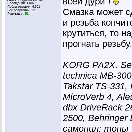
всей дури"!
Сообщений: 1,002
Поблагодарили: 4,301
Смазка может с
Вес репутации:
12
Репутация:
51
и резьба кончит
крутиться, то н
прогнать резьбу
_____________
KORG PA2X, Sen
technica MB-300
Takstar TS-331,
MicroVerb 4, Al
dbx DriveRack 26
2500, Behringer
самопил: топы Ф