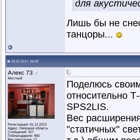
для акустиче
Лишь бы не сне
танцоры...
28.10.2017, 06:42
Алекс 73
Местный
Поделюсь своим
относительно Т
SPS2LIS.
Вес расширения 
Регистрация: 01.12.2013
"статичных" све
Адрес: Липецкая область
Сообщений: 427
Поблагодарили: 960
Вес репутации:
13