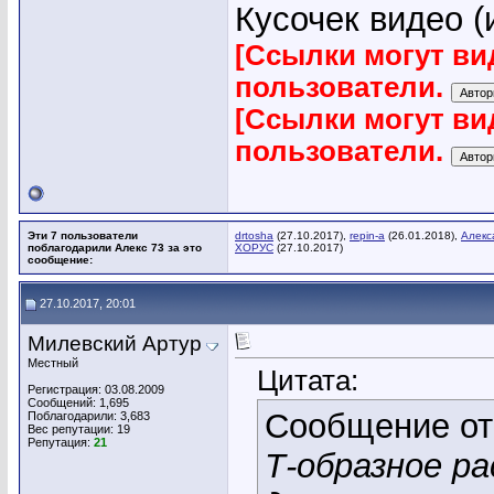
Кусочек видео (
[Ссылки могут ви
пользователи.
[Ссылки могут ви
пользователи.
Эти 7 пользователи
drtosha
(27.10.2017),
repin-a
(26.01.2018),
Алекс
поблагодарили Алекс 73 за это
ХОРУС
(27.10.2017)
сообщение:
27.10.2017, 20:01
Милевский Артур
Местный
Цитата:
Регистрация: 03.08.2009
Сообщений: 1,695
Сообщение о
Поблагодарили: 3,683
Вес репутации:
19
Репутация:
21
Т-образное р