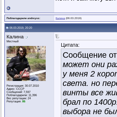
Поблагодарили andreyss:
Калина
(06.03.2019)
06.03.2019, 20:20
Калина
Местный
Цитата:
Сообщение о
может они ра
у меня 2 коро
света. но пер
Регистрация: 30.07.2010
Адрес: СССР
винты все жи
Сообщений: 7,597
Поблагодарили: 11,396
Вес репутации:
24
брал по 1400р
Репутация:
86
выбора не был