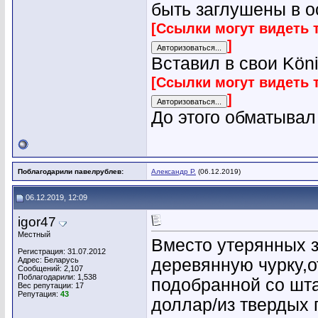
быть заглушены в о
[Ссылки могут видеть 
]
Вставил в свои Köni
[Ссылки могут видеть 
]
До этого обматывал
Поблагодарили павелрублев:
Александр Р.
(06.12.2019)
06.12.2019, 12:09
igor47
Местный
Вместо утерянных з
Регистрация: 31.07.2012
Адрес: Беларусь
деревянную чурку,о
Сообщений: 2,107
Поблагодарили: 1,538
подобранной со шта
Вес репутации:
17
Репутация:
43
доллар/из твердых 