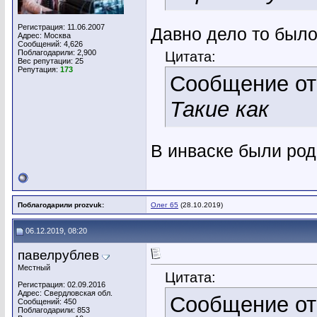
Регистрация: 11.06.2007
Давно дело то было.
Адрес: Москва
Сообщений: 4,626
Поблагодарили: 2,900
Цитата:
Вес репутации:
25
Репутация:
173
Сообщение о
Такие как
В инваске были род
Поблагодарили prozvuk:
Олег 65
(28.10.2019)
06.12.2019, 08:20
павелрублев
Местный
Цитата:
Регистрация: 02.09.2016
Адрес: Свердловская обл.
Сообщение о
Сообщений: 450
Поблагодарили: 853