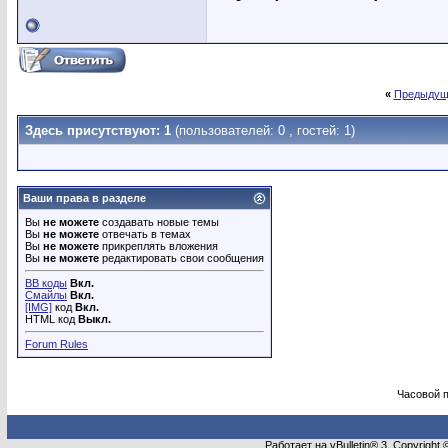
«
Предыдущ
Здесь присутствуют: 1
(пользователей: 0 , гостей: 1)
Ваши права в разделе
Вы
не можете
создавать новые темы
Вы
не можете
отвечать в темах
Вы
не можете
прикреплять вложения
Вы
не можете
редактировать свои сообщения
BB коды
Вкл.
Смайлы
Вкл.
[IMG]
код
Вкл.
HTML код
Выкл.
Forum Rules
Часовой 
Работает на vBulletin® 3. Copyright 