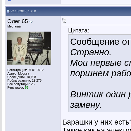
22.10.2019, 13:30
Олег 65
Местный
Цитата:
Сообщение о
Странно.
Мои первые с
Регистрация: 07.01.2012
поршнем рабо
Адрес: Москва
Сообщений: 10,198
Поблагодарили: 19,275
Вес репутации:
25
Репутация:
85
Винтик один р
замену.
Барашки у них есть
Такие как на электр