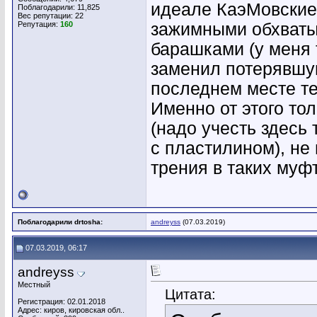
идеале КаэМовские 
Поблагодарили: 11,825
Вес репутации:
22
Репутация:
160
зажимными обхват
барашками (у меня 
заменил потерявшую
последнем месте те
Именно от этого то
(надо учесть здесь
с пластилином), не
трения в таких муф
Поблагодарили drtosha:
andreyss
(07.03.2019)
07.03.2019, 06:17
andreyss
Местный
Цитата:
Регистрация: 02.01.2018
Адрес: киров, кировская обл..