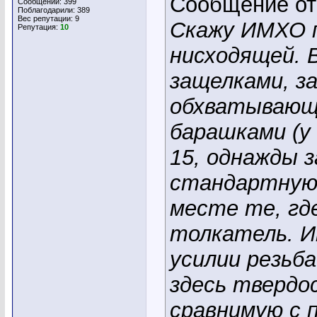
Сообщение о
Сообщений: 399
Поблагодарили: 389
Вес репутации:
9
Скажу ИМХО п
Репутация:
10
нисходящей. 
защелками, з
обхватывающ
барашками (у
15, однажды 
стандартную г
месте те, гд
толкатель. И
усилии резьб
здесь твердо
сравнимую с п