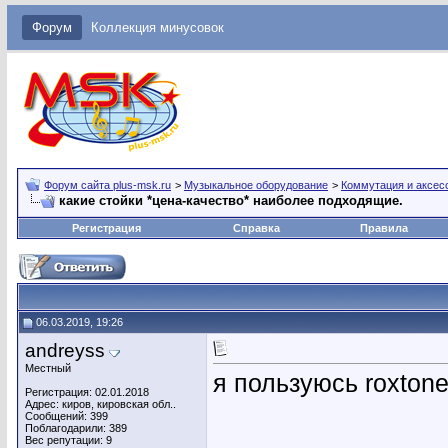
Форум
Коллекция минусовок
Форум сайта plus-msk.ru
>
Музыкальное оборудование
>
Коммутация и аксес
какие стойки *цена-качество* наиболее подходящие.
Регистрация
Справка
Правила
06.03.2019, 19:26
andreyss
Местный
я пользуюсь roxtone
Регистрация: 02.01.2018
Адрес: киров, кировская обл..
Сообщений: 399
Поблагодарили: 389
Вес репутации:
9