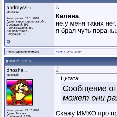
andreyss
Местный
Калина
,
Регистрация: 02.01.2018
Адрес: киров, кировская обл..
не,у меня таких нет
Сообщений: 399
Поблагодарили: 389
я брал чуть порань
Вес репутации:
9
Репутация:
10
Поблагодарили andreyss:
Калина
(06.03.2019)
06.03.2019, 23:58
drtosha
Местный
Цитата:
Сообщение о
может они ра
Регистрация: 13.07.2010
Скажу ИМХО про пр
Адрес: Москва
Сообщений: 4,679