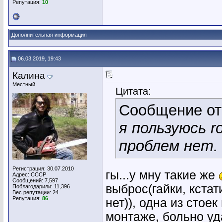
Репутация:
10
Дополнительная информация
06.03.2019, 19:43
Калина
Местный
Цитата:
Сообщение о
я пользуюсь r
проблем нет.
Регистрация: 30.07.2010
гы...у мну такие же
Адрес: СССР
Сообщений: 7,597
выброс(гайки, кстат
Поблагодарили: 11,396
Вес репутации:
24
Репутация:
86
нет)), одна из стое
монтаже, больно уд