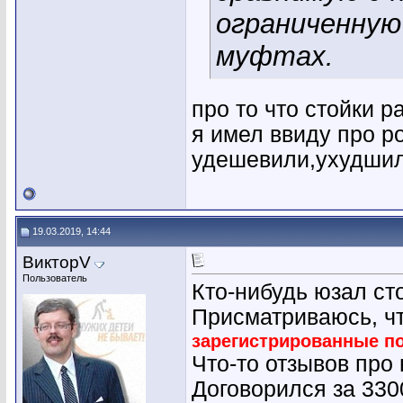
ограниченную
муфтах.
про то что стойки р
я имел ввиду про р
удешевили,ухудшили
19.03.2019, 14:44
ВикторV
Пользователь
Кто-нибудь юзал с
Присматриваюсь, ч
зарегистрированные п
Что-то отзывов про 
Договорился за 3300