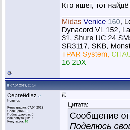
Кто ищет, тот найд
________________
Midas
Venice
160
, 
Dynacord VL 152, L
31, Shure UC 24 SM
SR3117, SKB, Monste
TPAR System,
CHAU
16 2DX
07.04.2019, 23:14
Сергейdiez
Новичок
Цитата:
Регистрация: 07.04.2019
Сообщений: 1
Сообщение о
Поблагодарили: 0
Вес репутации:
0
Репутация:
10
Поделюсь сво