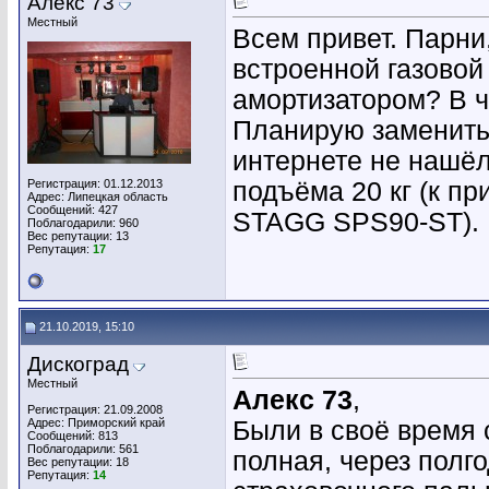
Алекс 73
Местный
Всем привет. Парни
встроенной газовой
амортизатором? В 
Планирую заменить
интернете не нашёл
Регистрация: 01.12.2013
подъёма 20 кг (к п
Адрес: Липецкая область
Сообщений: 427
STAGG SPS90-ST).
Поблагодарили: 960
Вес репутации:
13
Репутация:
17
21.10.2019, 15:10
Дискоград
Местный
Алекс 73
,
Регистрация: 21.09.2008
Адрес: Приморский край
Были в своё время с
Сообщений: 813
Поблагодарили: 561
полная, через полго
Вес репутации:
18
Репутация:
14