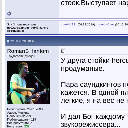
стоек.Выступает на
Эти 3 пользователи
garold-1221
(06.12.2019),
павелрублев
(06.12.20
поблагодарили igor47 за это
сообщение:
22.08.2020, 18:48
RomanS_fantom
Трудоголик-джедай
У друга стойки her
продуманые.
Пара саундкингов по
кажется. В одной п
легкие, я на вес не
________________
Регистрация: 29.01.2008
Адрес: Москва
И дал Бог каждому
Сообщений: 299
Поблагодарили: 119
звукорежиссера...
Вес репутации:
21
Репутация:
237