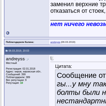
заменил верхние тр
отказаться от стое
________________
нет ничего невоз
Поблагодарили Калина:
andreyss
(06.03.2019)
06.03.2019, 20:03
andreyss
Местный
Цитата:
Регистрация: 02.01.2018
Адрес: киров, кировская обл..
Сообщение о
Сообщений: 399
Поблагодарили: 389
Вес репутации:
9
гы...у мну та
Репутация:
10
болты были н
нестандартны