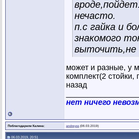
вроде,пойдет
нечасто.
п.с гайка и б
знакомого то
выточить,не 
может и разные, у 
комплект(2 стойки, 
назад
________________
нет ничего невоз
Поблагодарили Калина:
andreyss
(06.03.2019)
06.03.2019, 20:51