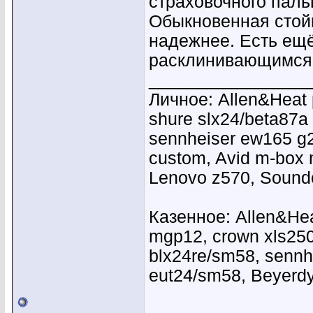
страховочного пальц
Обыкновенная стой
надежнее. Есть ещё
расклинивающимся 
________________
Личное: Allen&Heat p
shure slx24/beta87a
sennheiser ew165 g2,
custom, Avid m-box 
Lenovo z570, Soundc
Казенное: Allen&Hea
mgp12, crown xls25
blx24re/sm58, sennh
eut24/sm58, Beyer