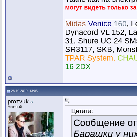
могут видеть только з
________________
Midas
Venice
160
, 
Dynacord VL 152, L
31, Shure UC 24 SM
SR3117, SKB, Monste
TPAR System,
CHAU
16 2DX
28.10.2019, 13:05
prozvuk
Местный
Цитата:
Сообщение о
Барашки у ни