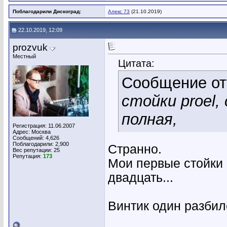
Поблагодарили Дискоград:
Алекс 73
(21.10.2019)
22.10.2019, 12:09
prozvuk
Местный
Цитата:
Сообщение о
стойки proel
полная,
Регистрация: 11.06.2007
Адрес: Москва
Сообщений: 4,626
Поблагодарили: 2,900
Странно.
Вес репутации:
25
Репутация:
173
Мои первые стойки 
двадцать...
Винтик один разбил