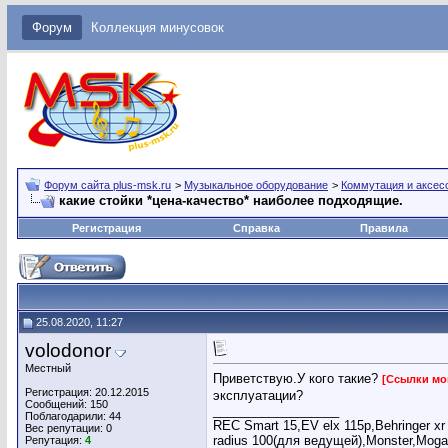
Форум
Коллекция минусовок
Форум сайта plus-msk.ru
>
Музыкальное оборудование
>
Коммутация и аксес
какие стойки *цена-качество* наиболее подходящие.
Регистрация
Справка
Правила
25.08.2020, 11:27
volodonor
Местный
Приветствую.У кого такие?
[Ссылки мо
Регистрация: 20.12.2015
эксплуатации?
Сообщений: 150
__________________
Поблагодарили: 44
REC Smart 15,EV elx 115p,Behringer xr 
Вес репутации:
0
radius 100(для ведущей),Monster,Moga
Репутация:
4