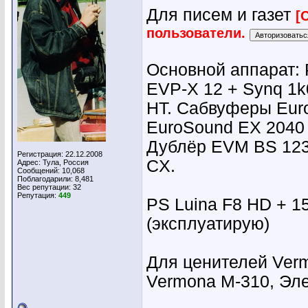
Для писем и газет
[
пользователи.
Основной аппарат: 
EVP-X 12 + Synq 1k
HT. Сабвуферы Eur
EuroSound EX 2040
Дублёр EVM BS 123 
Регистрация: 22.12.2008
CX.
Адрес: Тула, Россия
Сообщений: 10,068
Поблагодарили: 8,481
Вес репутации:
32
Репутация:
449
PS Luina F8 HD + 15
(эксплуатирую)
Для ценителей Verm
Vermona M-310, Эл