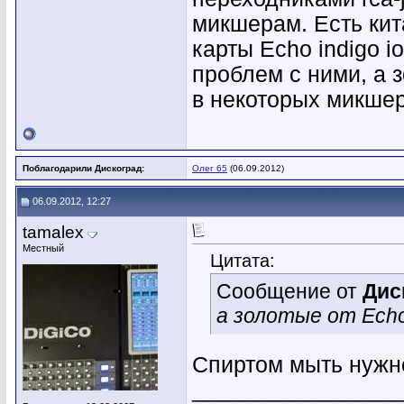
микшерам. Есть кита
карты Echo indigo io
проблем с ними, а 
в некоторых микше
Поблагодарили Дискоград:
Олег 65
(06.09.2012)
06.09.2012, 12:27
tamalex
Местный
Цитата:
Сообщение от
Дис
а золотые от Ech
Спиртом мыть нужно.
________________