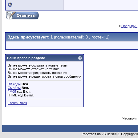
«
Предыдущ
Здесь присутствуют: 1
(пользователей: 0 , гостей: 1)
Ваши права в разделе
Вы
не можете
создавать новые темы
Вы
не можете
отвечать в темах
Вы
не можете
прикреплять вложения
Вы
не можете
редактировать свои сообщения
BB коды
Вкл.
Смайлы
Вкл.
[IMG]
код
Вкл.
HTML код
Выкл.
Forum Rules
Часовой 
Работает на vBulletin® 3. Copyright 