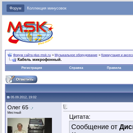
Форум
Коллекция минусовок
Форум сайта plus-msk.ru
>
Музыкальное оборудование
>
Коммутация и аксес
Кабель микрофонный.
Регистрация
Справка
Правила
05.09.2012, 19:02
Олег 65
Местный
Цитата:
Сообщение от
Дис