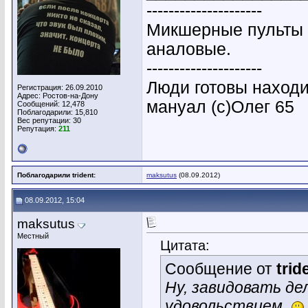
---------------------
Микшерные пульты 
аналовые.
---------------------
Люди готовы находи
Регистрация: 26.09.2010
Адрес: Ростов-на-Дону
мануал (с)Олег 65
Сообщений: 12,478
Поблагодарили: 15,810
Вес репутации:
30
Репутация:
211
Поблагодарили trident:
maksutus
(08.09.2012)
08.09.2012, 15:04
maksutus
Местный
Цитата:
Сообщение от
trid
Ну, завидовать дел
удовольствием.