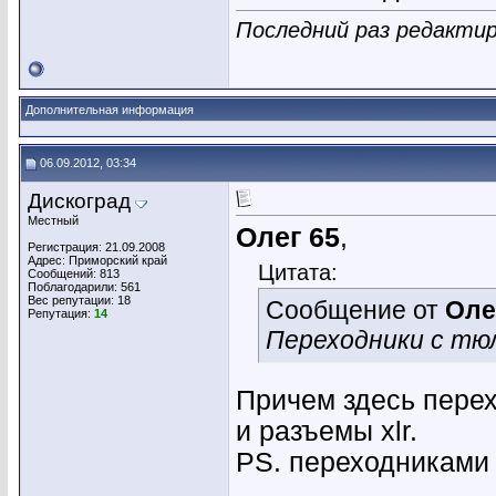
Последний раз редактир
Дополнительная информация
06.09.2012, 03:34
Дискоград
Местный
Олег 65
,
Регистрация: 21.09.2008
Адрес: Приморский край
Цитата:
Сообщений: 813
Поблагодарили: 561
Вес репутации:
18
Сообщение от
Оле
Репутация:
14
Переходники с тю
Причем здесь пере
и разъемы xlr.
PS. переходниками