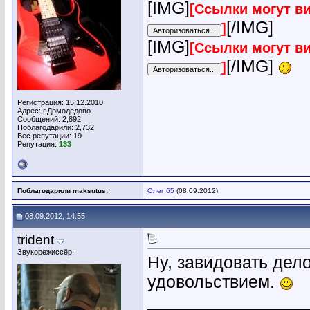
[IMG]
[Ссылки могут в
[/IMG]
]
[IMG]
[Ссылки могут в
[/IMG]
]
Регистрация: 15.12.2010
Адрес: г.Домодедово
Сообщений: 2,892
Поблагодарили: 2,732
Вес репутации:
19
Репутация:
133
Поблагодарили maksutus:
Олег 65
(08.09.2012)
08.09.2012, 14:55
trident
Звукорежиссёр.
Ну, завидовать дело
удовольствием.
________________