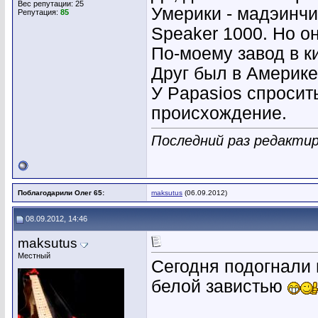
Вес репутации:
25
Умерики - мадэинчин
Репутация:
85
Speaker 1000. Но он
По-моему завод в ки
Друг был в Америке 
У Papasios спросить
происхождение.
Последний раз редактир
Поблагодарили Олег 65:
maksutus
(06.09.2012)
08.09.2012, 14:46
maksutus
Местный
Сегодня подогнали 
белой завистью