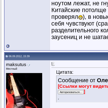
ноутом лежат, не г
Китайские потолще 
проверял
), в нов
себя чувствуют (ср
разделительного кол
заусениц и не шата
06.09.2012, 15:39
maksutus
Местный
Цитата:
Сообщение от
Оле
[Ссылки могут видет
]
.