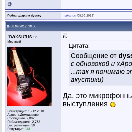
Поблагодарили dyssey:
maksutus
(08.09.2012)
08.09.2012, 20:00
maksutus
Местный
Цитата:
Сообщение от
dys
с обновокой и хАр
...так я понимаю 
акустики)
Да, это микрофонны
выступления
Регистрация: 15.12.2010
Адрес: г.Домодедово
Сообщений: 2,892
Поблагодарили: 2,732
Вес репутации:
19
Репутация:
133