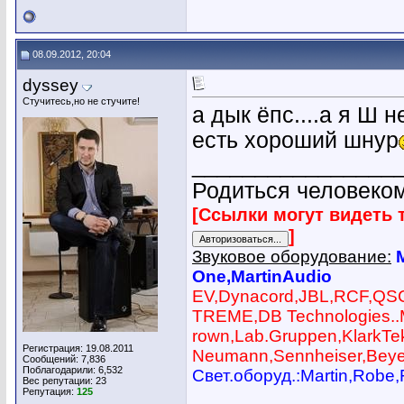
08.09.2012, 20:04
dyssey
Стучитесь,но не стучите!
а дык ёпс....а я Ш 
есть хороший шнур
________________
Родиться человеком
[Ссылки могут видеть 
]
Звуковое оборудование:
One,MartinAudio
EV,Dynacord,JBL,RCF,QS
TREME,DB Technologies..
rown,Lab.Gruppen,KlarkTek
Регистрация: 19.08.2011
Neumann,Sennheiser,Beye
Сообщений: 7,836
Поблагодарили: 6,532
Cвет.оборуд.:Martin,Robe,
Вес репутации:
23
Репутация:
125