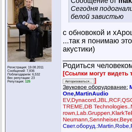
Сообщение от
mak
Сегодня подогнали
белой завистью
с обновокой и хАр
...так я понимаю э
акустики)
________________
Родиться человеком
Регистрация: 19.08.2011
Сообщений: 7,836
[Ссылки могут видеть 
Поблагодарили: 6,532
Вес репутации:
23
]
Репутация:
125
Звуковое оборудование:
One,MartinAudio
EV,Dynacord,JBL,RCF,QS
TREME,DB Technologies..
rown,Lab.Gruppen,KlarkTek
Neumann,Sennheiser,Beye
Cвет.оборуд.:Martin,Robe,