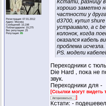
Кстати, разницу в
хорошо заметно н
частности у друга
Регистрация: 07.01.2012
d3700, купил shur
Адрес: Москва
Сообщений: 10,198
устраивало, а с b
Поблагодарили: 19,275
Вес репутации:
25
колонок, когда пое
Репутация:
85
оказался кабель ви
проблема исчезла.
PS. модели кабелей
Переходники с тюль
Die Hard , пока не 
звук.
Переходники для -
[Ссылки могут видеть 
]
Кстати: - подешевел