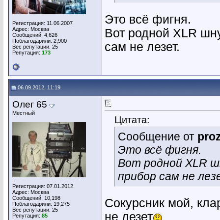
Это всё фигня.
Регистрация: 11.06.2007
Адрес: Москва
Вот родной XLR шну
Сообщений: 4,626
Поблагодарили: 2,900
сам не лезет.
Вес репутации:
25
Репутация:
173
06.09.2012, 11:19
Олег 65
Местный
Цитата:
Сообщение от
pro
Это всё фигня.
Вот родной XLR ш
прибор сам не лез
Регистрация: 07.01.2012
Адрес: Москва
Сообщений: 10,198
Сокурсник мой, клар
Поблагодарили: 19,275
Вес репутации:
25
не лезет
Репутация:
85