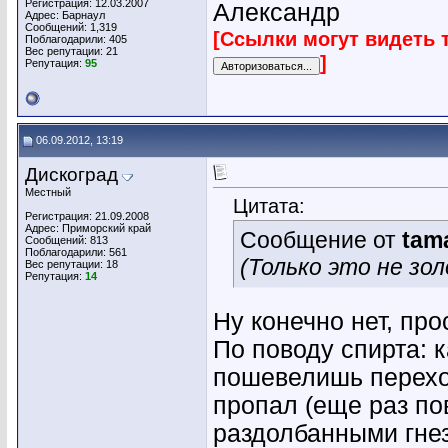
Регистрация: 12.03.2007
Александр
Адрес: Барнаул
Сообщений: 1,319
[Ссылки могут видеть 
Поблагодарили: 405
Вес репутации:
21
]
Репутация:
95
06.09.2012, 13:19
Дискоград
Местный
Цитата:
Регистрация: 21.09.2008
Адрес: Приморский край
Сообщение от
tam
Сообщений: 813
Поблагодарили: 561
(Только это не зол
Вес репутации:
18
Репутация:
14
Ну конечно нет, пр
По поводу спирта: к
пошевелишь переход
пропал (еще раз по
раздолбанными гнез