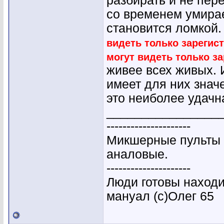
разбирать и не пер
со временем умирае
становится ломкой.
видеть только зарегис
могут видеть только з
живее всех живых. 
имеет для них зна
это неиболее удачн
________________
---------------------
Микшерные пульты 
аналовые.
---------------------
Люди готовы находи
мануал (с)Олег 65