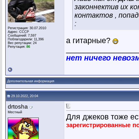
законнектив их к
контактов , попа
:
Регистрация: 30.07.2010
Адрес: СССР
Сообщений: 7,597
а гитарные?
Поблагодарили: 11,396
Вес репутации:
24
Репутация:
86
________________
нет ничего невоз
Дополнительная информация
29.10.2022, 20:04
drtosha
Местный
Для джеков тоже ес
зарегистрированные п