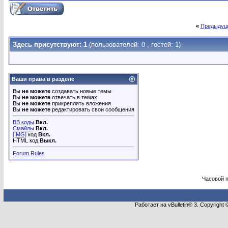
«
Предыдущ
Здесь присутствуют: 1
(пользователей: 0 , гостей: 1)
Ваши права в разделе
Вы
не можете
создавать новые темы
Вы
не можете
отвечать в темах
Вы
не можете
прикреплять вложения
Вы
не можете
редактировать свои сообщения
BB коды
Вкл.
Смайлы
Вкл.
[IMG]
код
Вкл.
HTML код
Выкл.
Forum Rules
Часовой 
Работает на vBulletin® 3. Copyright 