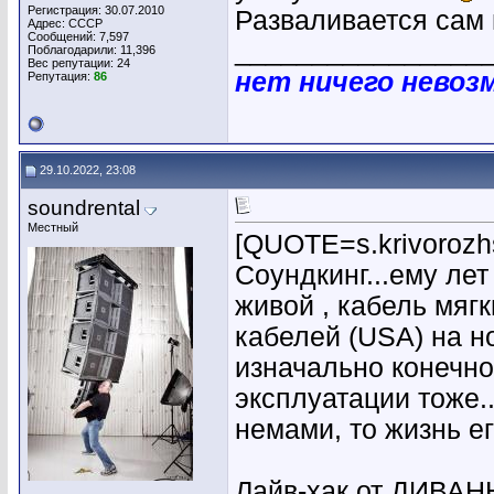
Регистрация: 30.07.2010
Разваливается сам 
Адрес: СССР
Сообщений: 7,597
________________
Поблагодарили: 11,396
Вес репутации:
24
нет ничего невоз
Репутация:
86
29.10.2022, 23:08
soundrental
Местный
[QUOTE=s.krivorozh
Соундкинг...ему лет
живой , кабель мягк
кабелей (USA) на но
изначально конечно 
эксплуатации тоже.
немами, то жизнь ег
Лайв-хак от ДИВА