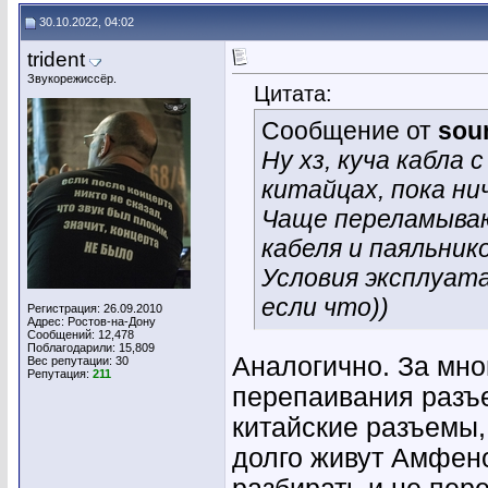
30.10.2022, 04:02
trident
Звукорежиссёр.
Цитата:
Сообщение от
sou
Ну хз, куча кабла
китайцах, пока нич
Чаще переламываю
кабеля и паяльник
Условия эксплуата
если что))
Регистрация: 26.09.2010
Адрес: Ростов-на-Дону
Сообщений: 12,478
Поблагодарили: 15,809
Аналогично. За мно
Вес репутации:
30
Репутация:
211
перепаивания разъе
китайские разъемы,
долго живут Амфено