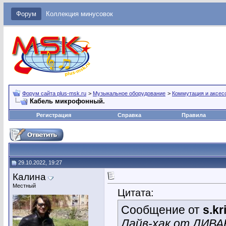
Форум
Коллекция минусовок
Форум сайта plus-msk.ru
>
Музыкальное оборудование
>
Коммутация и аксес
Кабель микрофонный.
Регистрация
Справка
Правила
29.10.2022, 19:27
Калина
Местный
Цитата:
Сообщение от
s.k
Лайв-хак от ДИВ