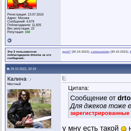
Регистрация: 13.07.2010
Адрес: Москва
Сообщений: 4,679
Поблагодарили: 11,825
Вес репутации:
22
Репутация:
160
Эти 3 пользователи
igor47
(30.10.2022),
s.krivorozhsky
(30.10.2022),
поблагодарили drtosha за это
сообщение:
29.10.2022, 20:19
Калина
Местный
Цитата:
Сообщение от
drt
Для джеков тоже е
зарегистрированные
у мну есть такой
н