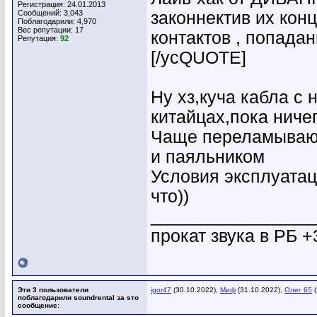
Регистрация: 24.01.2013
Сообщений: 3,043
законнектив их кон
Поблагодарили: 4,970
Вес репутации:
17
контактов , попада
Репутация:
92
[/усQUOTE]
Ну хз,куча кабла с 
китайцах,пока ничег
Чаще переламывают
и паяльником
Условия эксплуатац
что))
________________
прокат звука в РБ +
Эти 3 пользователи
igor47
(30.10.2022),
Миф
(31.10.2022),
Олег 65
(
поблагодарили soundrental за это
сообщение: