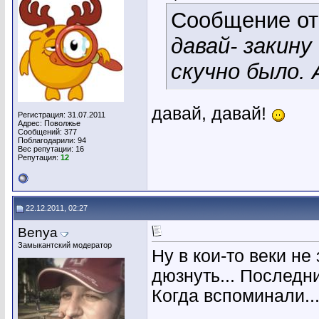
Сообщение о
давай- закину
скучно было. 
давай, давай!
Регистрация: 31.07.2011
Адрес: Поволжье
Сообщений: 377
Поблагодарили: 94
Вес репутации:
16
Репутация:
12
22.12.2011, 02:27
Benya
Замыкантский модератор
Ну в кои-то веки не
дюзнуть... Последн
Когда вспоминали..
________________