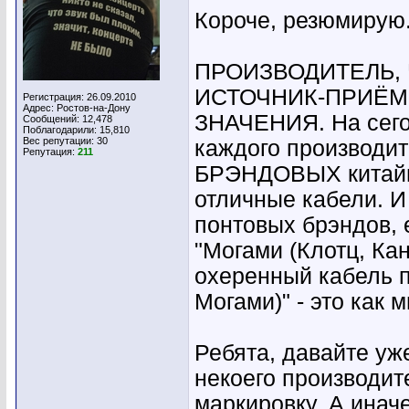
Короче, резюмирую
ПРОИЗВОДИТЕЛЬ,
ИСТОЧНИК-ПРИЁМ
Регистрация: 26.09.2010
Адрес: Ростов-на-Дону
ЗНАЧЕНИЯ. На сего
Сообщений: 12,478
Поблагодарили: 15,810
Вес репутации:
30
каждого производит
Репутация:
211
БРЭНДОВЫХ китайцев
отличные кабели. И 
понтовых брэндов, 
"Могами (Клотц, Кан
охеренный кабель п
Могами)" - это как 
Ребята, давайте уж
некоего производит
маркировку. А инач