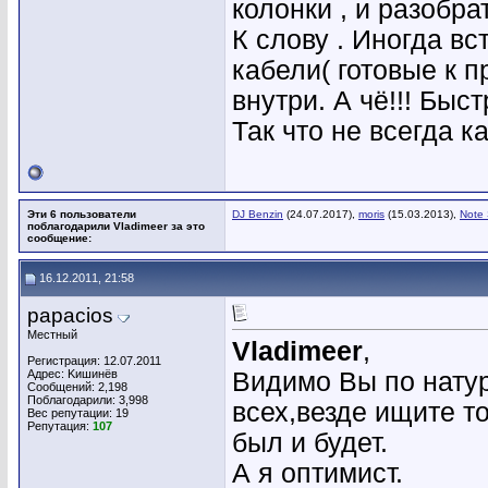
колонки , и разобрат
К слову . Иногда вс
кабели( готовые к 
внутри. А чё!!! Быс
Так что не всегда ка
Эти 6 пользователи
DJ Benzin
(24.07.2017),
moris
(15.03.2013),
Note
поблагодарили Vladimeer за это
сообщение:
16.12.2011, 21:58
papacios
Местный
Vladimeer
,
Регистрация: 12.07.2011
Адрес: Kишинёв
Видимо Вы по натур
Сообщений: 2,198
Поблагодарили: 3,998
всех,везде ищите т
Вес репутации:
19
Репутация:
107
был и будет.
А я оптимист.