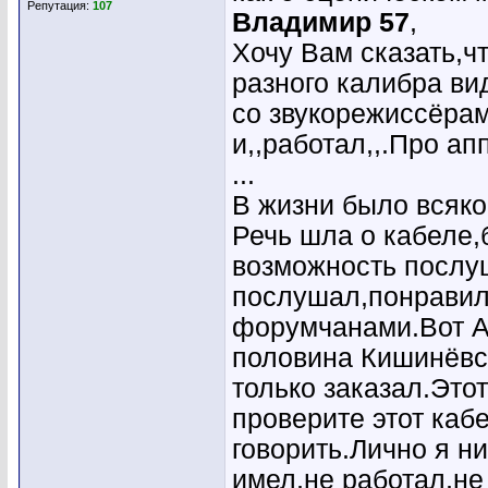
Репутация:
107
Владимир 57
,
Хочу Вам сказать,чт
разного калибра ви
со звукорежиссёра
и,,работал,,.Про а
...
В жизни было всякое
Речь шла о кабеле,
возможность послу
послушал,понравил
форумчанами.Вот A
половина Кишинёвск
только заказал.Этот
проверите этот кабе
говорить.Лично я ни
имел,не работал,не 