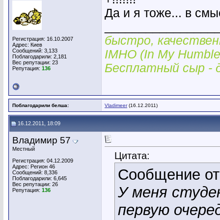
Да и я тоже... в см
________________
быстро, качествен
Регистрация: 16.10.2007
Адрес: Киев
Сообщений: 3,133
IMHO (In My Humble
Поблагодарили: 2,181
Вес репутации:
23
Бесплатный сыр -
Репутация:
136
Поблагодарили белша:
Vladimeer
(16.12.2011)
16.12.2011, 18:09
Владимир 57
Местный
Цитата:
Регистрация: 04.12.2009
Адрес: Регион 46
Сообщение о
Сообщений: 8,336
Поблагодарили: 6,645
Вес репутации:
26
У меня студе
Репутация:
136
первую очере