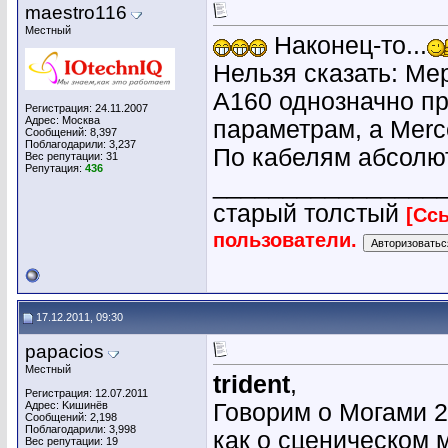
maestro116
Местный
Наконец-то...
Нельзя сказать: Ме
A160 однозначно п
Регистрация: 24.11.2007
Адрес: Москва
параметрам, а Mer
Сообщений: 8,397
Поблагодарили: 3,237
По кабелям абсолют
Вес репутации:
31
Репутация:
436
________________
старый толстый
[Сс
пользователи.
17.12.2011, 09:30
papacios
Местный
trident
,
Регистрация: 12.07.2011
Адрес: Kишинёв
Говорим о Могами 2
Сообщений: 2,198
Поблагодарили: 3,998
как о сценическом 
Вес репутации:
19