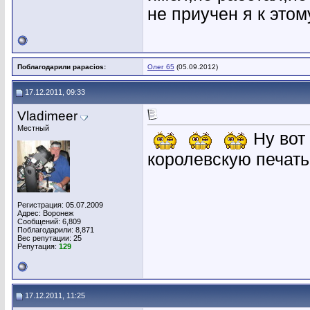
не приучен я к этом
Поблагодарили papacios:
Олег 65
(05.09.2012)
17.12.2011, 09:33
Vladimeer
Местный
Ну вот
королевскую печать!
Регистрация: 05.07.2009
Адрес: Воронеж
Сообщений: 6,809
Поблагодарили: 8,871
Вес репутации:
25
Репутация:
129
17.12.2011, 11:25