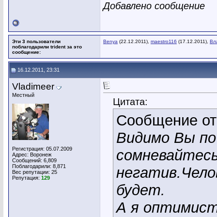
Добавлено сообщение
Эти 3 пользователи
Benya
(22.12.2011),
maestro116
(17.12.2011),
Вл
поблагодарили trident за это
сообщение:
16.12.2011, 23:31
Vladimeer
Местный
Цитата:
Сообщение о
Видимо Вы по
Регистрация: 05.07.2009
сомневайтесь
Адрес: Воронеж
Сообщений: 6,809
Поблагодарили: 8,871
негатив.Чело
Вес репутации:
25
Репутация:
129
будет.
А я оптимист