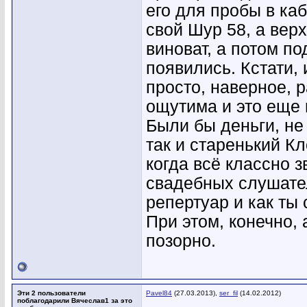
его для пробы в ка
свой Шур 58, а вер
виноват, а потом п
появились. Кстати, 
просто, наверное, 
ощутима и это еще 
Были бы деньги, не
так и старенький Кл
когда всё классно з
свадебных слушател
репертуар и как ты
При этом, конечно,
позорно.
Эти 2 пользователи
Pavel84
(27.03.2013),
ser_fil
(14.02.2012)
поблагодарили Вячеслав1 за это