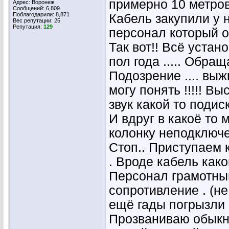
примерно 10 метров
Адрес: Воронеж
Сообщений: 6,809
Поблагодарили: 8,871
Кабель закупили у 
Вес репутации:
25
Репутация:
129
персонал который о
Так вот!! Всё устан
пол года ..... Обра
Подозрение .... вы
могу понять !!!!! В
звук какой то поди
И вдруг в какоё то
колонку неподключе
Стоп.. Приступаем 
. Вроде кабель как
Персонал грамотный
сопротивление . (не
ещё гады погрызли 
Прозваниваю обыкно