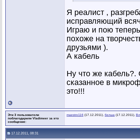
Я реалист , разгре
исправляющий всяче
Играю и пою теперь
похоже на творчеств
друзьями ).
А кабель
Ну что же кабель?. 
сказанное в микроф
это!!!
Эти 3 пользователи
maestro116
(17.12.2011),
белша
(17.12.2011),
Вл
поблагодарили Vladimeer за это
сообщение:
17.12.2011, 08:31