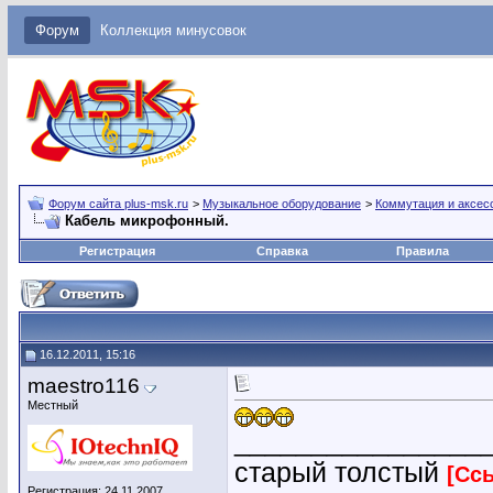
Форум
Коллекция минусовок
Форум сайта plus-msk.ru
>
Музыкальное оборудование
>
Коммутация и аксес
Кабель микрофонный.
Регистрация
Справка
Правила
16.12.2011, 15:16
maestro116
Местный
________________
старый толстый
[Сс
Регистрация: 24.11.2007