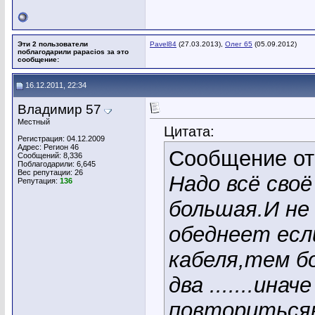
Эти 2 пользователи
Pavel84
(27.03.2013),
Олег 65
(05.09.2012)
поблагодарили papacios за это
сообщение:
16.12.2011, 22:34
Владимир 57
Местный
Цитата:
Регистрация: 04.12.2009
Адрес: Регион 46
Сообщение о
Сообщений: 8,336
Поблагодарили: 6,645
Вес репутации:
26
Надо всё сво
Репутация:
136
большая.И не
обеднеет есл
кабеля,тем бо
два .......ин
повторитьсяю