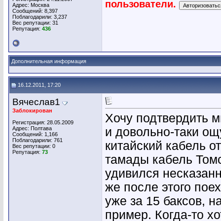
пользователи.
Адрес: Москва
Сообщений: 8,397
Поблагодарили: 3,237
Вес репутации:
31
Репутация:
436
Дополнительная информация
16.12.2011, 17:20
Вячеслав1
Заблокирован
Хочу подтвердить мн
Регистрация: 28.05.2009
Адрес: Полтава
и довольно-таки ощ
Сообщений: 1,166
Поблагодарили: 761
китайский кабель от
Вес репутации:
0
Репутация:
73
тамады кабель Томсо
удивился несказанн
же после этого пое
уже за 15 баксов, н
пример. Когда-то х