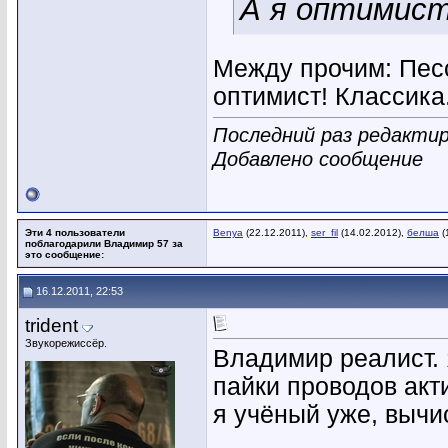
А я оптимист
Между прочим: Пес
оптимист! Классика
Последний раз редактир
Добавлено сообщение
Эти 4 пользователи
Benya
(22.12.2011),
ser_fil
(14.02.2012),
белша
(
поблагодарили Владимир 57 за
это сообщение:
16.12.2011, 22:53
trident
Звукорежиссёр.
Владимир реалист. 
пайки проводов акт
я учёный уже, вычи