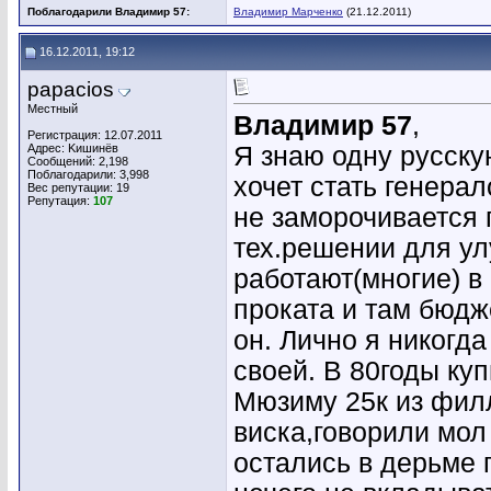
Поблагодарили Владимир 57:
Владимир Марченко
(21.12.2011)
16.12.2011, 19:12
papacios
Местный
Владимир 57
,
Регистрация: 12.07.2011
Адрес: Kишинёв
Я знаю одну русску
Сообщений: 2,198
Поблагодарили: 3,998
хочет стать генера
Вес репутации:
19
Репутация:
107
не заморочивается 
тех.решении для ул
работают(многие) в
проката и там бюдж
он. Лично я никогда
своей. В 80годы ку
Мюзиму 25к из фил
виска,говорили мол 
остались в дерьме 