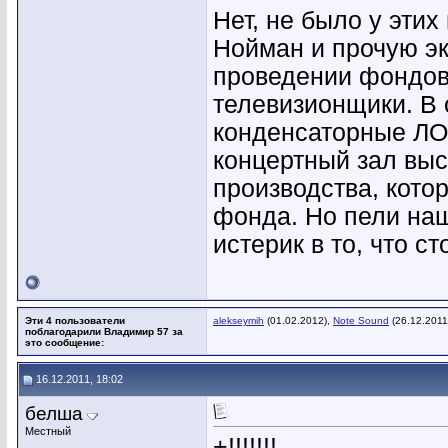
Нет, не было у эти
Нойман и прочую эк
проведении фондов
телевизионщики. В 
конденсаторные ЛОМ
концертный зал вы
производства, кото
фонда. Но пели наш
истерик в то, что с
Эти 4 пользователи
alekseymih
(01.02.2012),
Note Sound
(26.12.2011
поблагодарили Владимир 57 за
это сообщение:
16.12.2011, 18:02
белша
Местный
+!!!!!!!