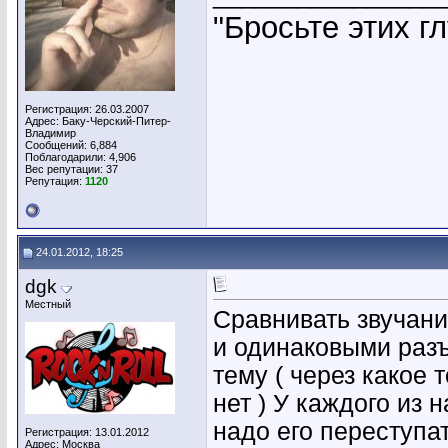
"Бросьте этих гл
Регистрация: 26.03.2007
Адрес: Баку-Черский-Питер-
Владимир
Сообщений: 6,884
Поблагодарили: 4,906
Вес репутации:
37
Репутация:
1120
24.01.2012, 18:25
dgk
Местный
Сравнивать звучан
и одинаковыми разъ
тему ( через какое 
нет ) У каждого из 
надо его переступать,
Регистрация: 13.01.2012
Адрес: Москва