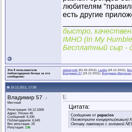
любителям "правил
есть другие приложе
________________
быстро, качествен
IMHO (In My Humble
Бесплатный сыр -
Эти 9 пользователи
alekseymih
(01.02.2012),
Las9w
(16.12.2011),
Nic
поблагодарили белша за это
Владимир 57
(16.12.2011),
Владимир Марченко
сообщение:
16.12.2011, 17:58
Владимир 57
Местный
Цитата:
Регистрация: 04.12.2009
Адрес: Регион 46
Сообщение от
papacios
Сообщений: 8,336
Посмотрите концерты(живые) К
Поблагодарили: 6,645
Октаву ламповую с головкой NE
Вес репутации:
26
Репутация:
136