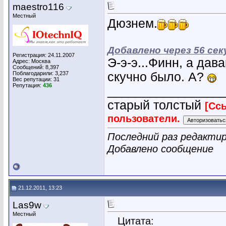
maestro116
Местный
Дюзнем.
Добавлено через 56 сек
Регистрация: 24.11.2007
Э-э-э...Финн, а дав
Адрес: Москва
Сообщений: 8,397
Поблагодарили: 3,237
скучно было. А?
Вес репутации:
31
Репутация:
436
________________
старый толстый
[Сс
пользователи.
Последний раз редактир
Добавлено сообщение
21.12.2011, 13:23
Las9w
Местный
Цитата: