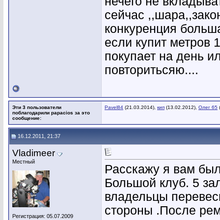
нечего не вкладыв
сейчас ,,шара,,зако
конкуренция больш
если купит метров 
покупает на день ил
повторитьсяю....
Эти 3 пользователи
Pavel84
(21.03.2014),
кип
(13.02.2012),
Олег 65
поблагодарили papacios за это
сообщение:
16.12.2011, 21:37
Vladimeer
Местный
Расскажу я вам был
Большой клуб. 5 зал
владельцы перевеси
стороны .После рем
Регистрация: 05.07.2009