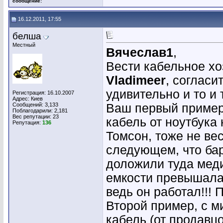
сообщение:
16.12.2011, 17:55
белша
Местный
Вячеслав1
,
Вести кабельное хоз
Vladimeer
, согласи
удивительно и то и 
Регистрация: 16.10.2007
Адрес: Киев
Сообщений: 3,133
Ваш первый пример 
Поблагодарили: 2,181
Вес репутации:
23
кабель от ноутбука 
Репутация:
136
Томсон, тоже не вест
следующем, что ба
доложили туда меди
емкости превышала
ведь он работал!!! 
Второй пример, с ми
кабель (от продавц