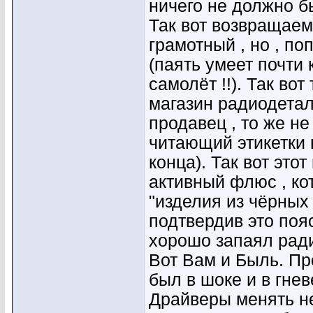
ничего не должно б
Так вот возвращаем
грамотный , но , по
(паять умеет почти 
самолёт !!). Так во
магазин радиодетале
продавец , то же н
читающий этикетки 
конца). Так вот это
активный флюс , кот
"изделия из чёрных
подтвердив это пояс
хорошо запаял ради
Вот Вам и Быль. Пр
был в шоке и в гнев
Драйверы менять не