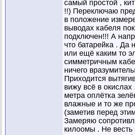
самый простой , ки
!!) Переключаю пре
в положение измере
выводах кабеля пок
подключен!!! А напр
что батарейка . Да 
или ещё каким то э
симметричным кабе
ничего вразумительн
Приходится вытягив
вижу всё в окислах 
метра оплётка зелён
влажные и то же п
(заметив перед эти
Замеряю сопротивл
килоомы . Не весть