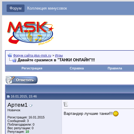
Форум
Коллекция минусовок
Форум сайта plus-msk.ru
>
Игры
Давайте сразимся в "ТАНКИ ОНЛАЙН"!!!
Регистрация
Справка
Правила
16.01.2015, 15:46
Артем1
Новичок
Вартандер лучшие танки!!!
Регистрация: 16.01.2015
Сообщений: 3
Поблагодарили: 0
Вес репутации:
0
Репутация:
10