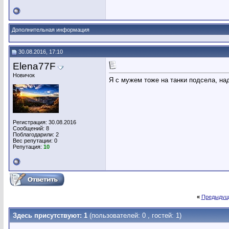
Дополнительная информация
30.08.2016, 17:10
Elena77F
Новичок
Я с мужем тоже на танки подсела, над
Регистрация: 30.08.2016
Сообщений: 8
Поблагодарили: 2
Вес репутации:
0
Репутация:
10
«
Предыдущ
Здесь присутствуют: 1
(пользователей: 0 , гостей: 1)