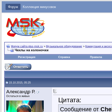
Форум
Коллекция минусовок
Форум сайта plus-msk.ru
>
Музыкальное оборудование
>
Коммутация и аксес
Чехлы на колоночки
Регистрация
Справка
Правила
15.10.2015, 05:25
Александр Р.
Остаться в живых
Цитата:
Сообщение от
Che