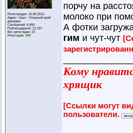
порчу на расст
молоко при помо
Регистрация: 16.08.2010
Адрес: Урал - Опорный край
державы
А фотки загруж
Сообщений: 6,890
Поблагодарили: 12,337
Вес репутации:
23
гим
и чут-чут
Репутация:
108
[С
зарегистрирован
_____________
Кому нравится
хрящик
[Ссылки могут ви
пользователи.