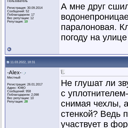
Пользователь
А мне друг сшил
Регистрация: 30.09.2014
Сообщений: 52
водонепроницае
Поблагодарили: 17
Вес репутации:
12
Репутация:
10
паралоновая. К
погоду на улице
11.03.2022, 18:31
-Alex-
Местный
Не глушат ли зв
Регистрация: 26.01.2017
Адрес: ЮФО
с уплотнителем-
Сообщений: 958
Поблагодарили: 2,098
Вес репутации:
10
снимая чехлы, а
Репутация:
28
стенкой? Ведь 
участвует в фор