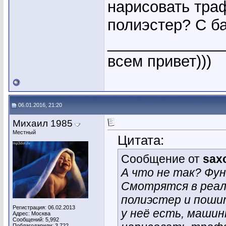
нарисовать тра
полиэстер? С б
_____________
всем привет)))
06.01.2016, 21:20
Михаил 1985
Местный
Цитата:
Сообщение от
sax
А что не так? Фу
Смотрятся в реал
полиэстер и поши
Регистрация: 06.02.2013
у неё есть, машин
Адрес: Москва
Сообщений: 5,992
Поблагодарили: 3,722