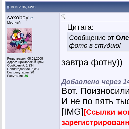
19.10.2015, 14:08
saxoboy
Местный
Цитата:
Сообщение от
Оле
фото в студию!
Регистрация: 08.01.2008
завтра фотну))
Адрес: Приморский край
Сообщений: 1,934
Поблагодарили: 2,064
Вес репутации:
20
Репутация:
36
Добавлено через 1
Вот. Поизносил
И не по пять тыс
[IMG]
[Ссылки мог
зарегистрирован