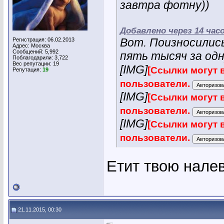
завтра фотну))
Добавлено через 14 час
Вот. Поизносились
Регистрация: 06.02.2013
Адрес: Москва
Сообщений: 5,992
пять тысяч за одну
Поблагодарили: 3,722
Вес репутации:
19
[IMG]
[Ссылки могут 
Репутация:
19
пользователи.
[IMG]
[Ссылки могут 
пользователи.
[IMG]
[Ссылки могут 
пользователи.
Етит твою налево
21.11.2015, 00:30