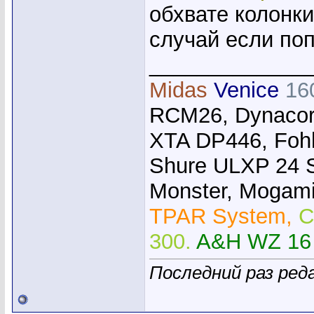
обхвате колонки
случай если по
_____________
Midas
Venice
16
RCM26, Dynacor
XTA DP446, Foh
Shure ULXP 24 
Monster, Mogami,
TPAR System,
C
300.
A&H WZ 16
Последний раз ред