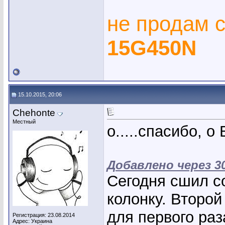
не продам 
15G450N
15.10.2015, 20:06
Chehonte
Местный
о.....спасибо, о
Добавлено через 3
Сегодня сшил с
колонку. Второй
для первого ра
Регистрация: 23.08.2014
Адрес: Украина