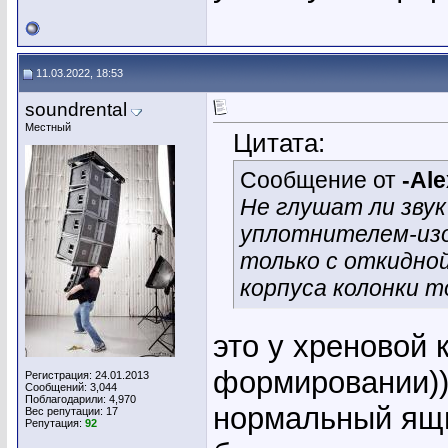
11.03.2022, 18:53
soundrental
Местный
Цитата:
Сообщение от
-Ale
Не глушат ли звук
уплотнителем-изо
только с откидно
корпуса колонки т
это у хреновой 
формировании)
Регистрация: 24.01.2013
Сообщений: 3,044
Поблагодарили: 4,970
нормальный ящи
Вес репутации:
17
Репутация:
92