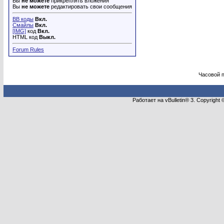
Вы
не можете
прикреплять вложения
Вы
не можете
редактировать свои сообщения
BB коды
Вкл.
Смайлы
Вкл.
[IMG]
код
Вкл.
HTML код
Выкл.
Forum Rules
Часовой 
Работает на vBulletin® 3. Copyright 