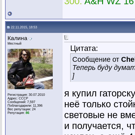
300.
A&H WZ 16
22.11.2015, 18:53
Калина
Местный
Цитата:
Сообщение от
Che
Теперь буду думат
]
я купил гаторску
Регистрация: 30.07.2010
Адрес: СССР
неё только стой
Сообщений: 7,597
Поблагодарили: 11,396
Вес репутации:
24
световые не в
Репутация:
86
и получается, ч