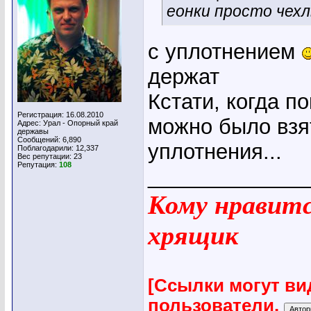
еонки просто чех
с уплотнением
держат
Кстати, когда п
Регистрация: 16.08.2010
можно было взят
Адрес: Урал - Опорный край
державы
Сообщений: 6,890
уплотнения...
Поблагодарили: 12,337
Вес репутации:
23
Репутация:
108
_____________
Кому нравится
хрящик
[Ссылки могут ви
пользователи.