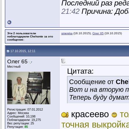
Последний раз реда
21:42
Причина: Доб
Эти 2 пользователи
smereka
(16.10.2015),
Олег 65
(19.10.2015)
поблагодарили Chehonte за это
сообщение:
17.10.2015, 12:11
Олег 65
Местный
Цитата:
Сообщение от
Che
Вот и на вторую по
Теперь буду думат
Регистрация: 07.01.2012
красеево
т
Адрес: Москва
Сообщений: 10,198
Поблагодарили: 19,275
точная выкройк
Вес репутации:
25
Репутация:
85