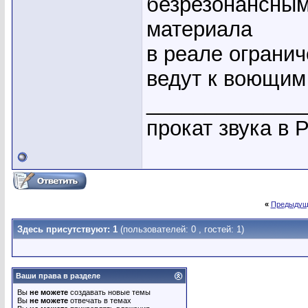
безрезонансным
материала
в реале огранич
ведут к воющим
_____________
прокат звука в 
«
Предыдущ
Здесь присутствуют: 1
(пользователей: 0 , гостей: 1)
Ваши права в разделе
Вы
не можете
создавать новые темы
Вы
не можете
отвечать в темах