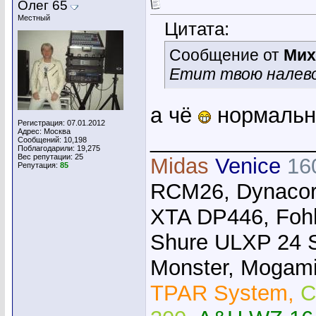
Олег 65
Местный
Цитата:
Сообщение от
Мих
Етит твою налево 
а чё
нормальн
Регистрация: 07.01.2012
Адрес: Москва
_____________
Сообщений: 10,198
Поблагодарили: 19,275
Вес репутации:
25
Midas
Venice
16
Репутация:
85
RCM26, Dynacor
XTA DP446, Foh
Shure ULXP 24 
Monster, Mogami,
TPAR System,
C