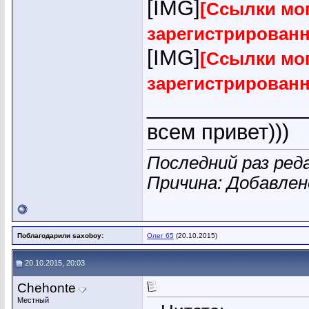
[IMG]
[Ссылки мог
зарегистрирован
[IMG]
[Ссылки мог
зарегистрирован
_____________
всем привет)))
Последний раз ред
Причина: Добавле
Поблагодарили saxoboy:
Олег 65
(20.10.2015)
20.10.2015, 20:03
Chehonte
Местный