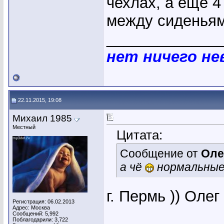
чехлах, а ещё 4
между сиденьями
_____________
нет ничего н
22.11.2015, 19:08
Михаил 1985
Местный
Цитата:
Сообщение от
Оле
а чё
нормальные
г. Пермь )) Оле
Регистрация: 06.02.2013
Адрес: Москва
Сообщений: 5,992
Поблагодарили: 3,722