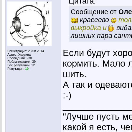
Цитата:
Сообщение от
Оле
красеево
тол
выкройка и
вида
лишних пара сант
Если будут хор
Регистрация: 23.08.2014
Адрес: Украина
Сообщений: 230
кормить. Мало л
Поблагодарили: 39
Вес репутации:
12
Репутация:
10
шить.
А так и одевают
:-)
_____________
"Лучше пусть ме
какой я есть, ч