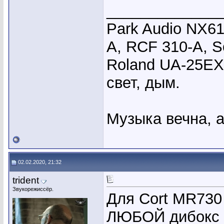
_____________
Park Audio NX6
A, RCF 310-A, S
Roland UA-25EX,
свет, дым.
Музыка вечна, а
02.02.2020, 21:32
trident
Звукорежиссёр.
Для Cort MR730
ЛЮБОЙ дибокс о