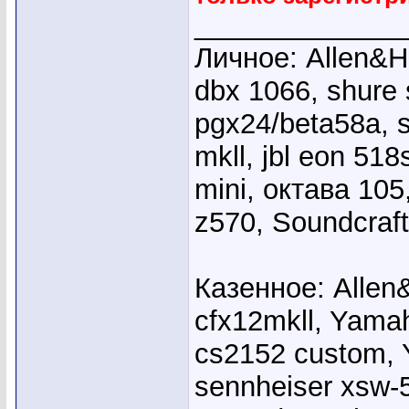
_____________
Личное: Allen&He
dbx 1066, shure
pgx24/beta58a, s
mkll, jbl eon 51
mini, октава 10
z570, Soundcraft
Казенное: Allen
cfx12mkll, Yama
cs2152 custom, 
sennheiser xsw-