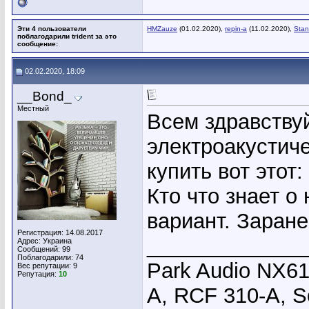
Эти 4 пользователи
HMZauze
(01.02.2020),
repin-a
(11.02.2020),
Stan
поблагодарили trident за это
сообщение:
02.02.2020, 18:09
__Bond_
Местный
Всем здравству
электроакустич
купить вот этот:
Кто что знает о
вариант. Заране
Регистрация: 14.08.2017
_____________
Адрес: Украина
Сообщений: 99
Поблагодарили: 74
Park Audio NX6
Вес репутации:
9
Репутация:
10
A, RCF 310-A, S