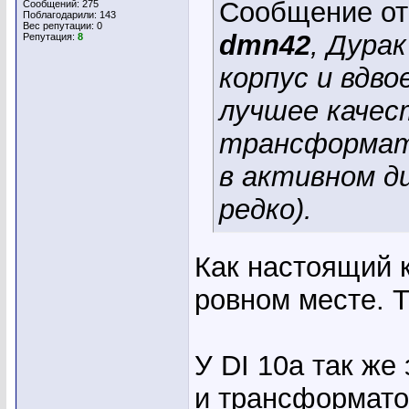
Сообщение о
Сообщений: 275
Поблагодарили: 143
Вес репутации:
0
dmn42
, Дура
Репутация:
8
корпус и вдв
лучшее качес
трансформато
в активном д
редко).
Как настоящий к
ровном месте. Т
У DI 10a так ж
и трансформато