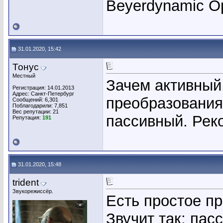
Beyerdynamic 
31.01.2020, 15:42
Тонус
Местный
Зачем активный
Регистрация: 14.01.2013
Адрес: Санкт-Петербург
преобразования
Сообщений: 6,301
Поблагодарили: 7,851
Вес репутации:
21
пассивный. Рек
Репутация:
191
31.01.2020, 15:48
trident
Звукорежиссёр.
Есть простое п
Звучит так: пасс