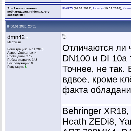
Эти 3 пользователи
IKAR75
(16.03.2021),
Lazuriy
(10.02.2018),
Кали
поблагодарили trident за это
сообщение:
30.01.2020, 23:31
dmn42
Местный
Отличаются ли ч
Регистрация: 07.11.2016
Адрес: Дефолтсити
DN100 и DI 10a 
Сообщений: 275
Поблагодарили: 143
Вес репутации:
0
Точнее, не так.
Репутация:
8
вдвое, кроме кл
факта обладания
_____________
Behringer XR18,
Heath ZEDi8, Y