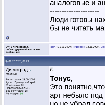
аналоговые и а
---------------------
Люди готовы на
бы не читать ма
Эти 3 пользователи
igor47
(31.01.2020),
jorgebesito
(15.11.2020),
Vla
поблагодарили trident за это
сообщение:
01.02.2020, 01:29
Дискоград
Местный
Тонус
,
Регистрация: 21.09.2008
Адрес: Приморский край
Это понятно,что
Сообщений: 813
Поблагодарили: 561
Вес репутации:
18
арт небыло под
Репутация:
14
но не убрал сов