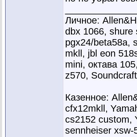
_____________
Личное: Allen&He
dbx 1066, shure
pgx24/beta58a, s
mkll, jbl eon 51
mini, октава 10
z570, Soundcraft
Казенное: Allen
cfx12mkll, Yama
cs2152 custom, 
sennheiser xsw-