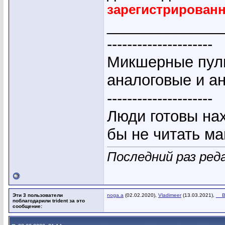
зарегистрирован
_____________
---------------------
Микшерные пуль
аналоговые и а
---------------------
Люди готовы на
бы не читать ма
Последний раз реда
Эти 3 пользователи
noga.a
(02.02.2020),
Vladimeer
(13.03.2021),
__
поблагодарили trident за это
сообщение: