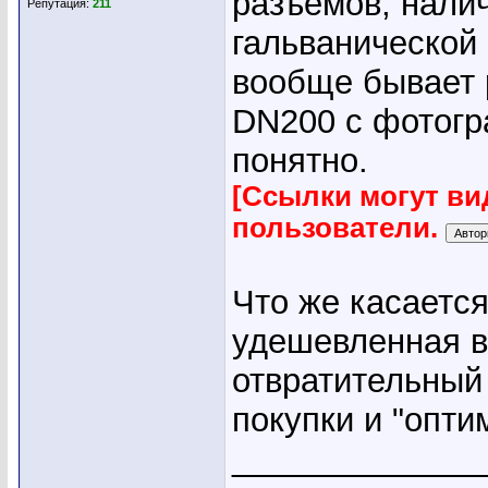
разъемов, нали
Репутация:
211
гальванической 
вообще бывает р
DN200 c фотогр
понятно.
[Ссылки могут ви
пользователи.
Что же касается
удешевленная в
отвратительный 
покупки и "опти
_____________