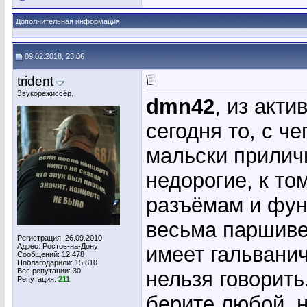
Дополнительная информация
09.02.2018, 23:06
trident
Звукорежиссёр.
dmn42
, из акти
сегодня то, с ч
мальски прилич
недорогие, к т
разъёмам и фун
весьма паршиве
Регистрация: 26.09.2010
Адрес: Ростов-на-Дону
имеет гальванич
Сообщений: 12,478
Поблагодарили: 15,810
Вес репутации:
30
нельзя говорить
Репутация:
211
берите любой, н