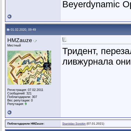
Beyerdynamic 
01.02.2020, 09:49
HMZauze
Местный
Тридент, перез
ливжурнала они
Регистрация: 07.02.2011
Сообщений: 321
Поблагодарили: 307
Вес репутации:
0
Репутация:
9
Поблагодарили HMZauze:
Stanislav Sorokin
(07.01.2021)