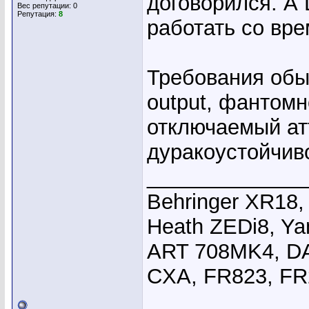
договорился. А 
Вес репутации:
0
Репутация:
8
работать со вр
Требования обыч
output, фантомно
отключаемый ат
дуракоустойчив
_____________
Behringer XR18,
Heath ZEDi8, Y
ART 708MK4, DA
CXA, FR823, FR