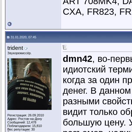
ART 708MK4, DA
CXA, FR823, FR
31.01.2020, 07:45
trident
Звукорежиссёр.
dmn42
, во-перв
идиотский терми
когда за один п
денег. В данно
разными свойст
видит только об
Регистрация: 26.09.2010
Адрес: Ростов-на-Дону
большую цену. 
Сообщений: 12,478
Поблагодарили: 15,810
Вес репутации:
30