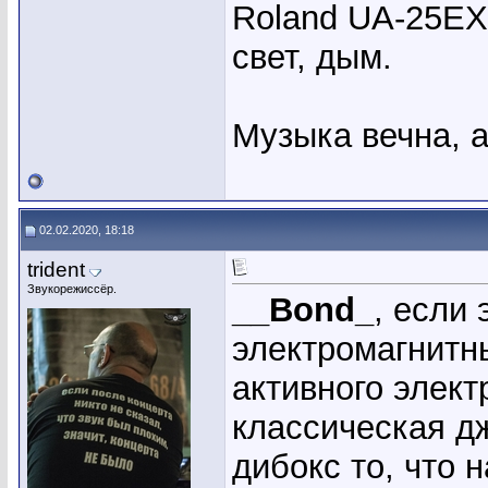
Roland UA-25EX,
свет, дым.
Музыка вечна, а
02.02.2020, 18:18
trident
Звукорежиссёр.
__Bond_
, если
электромагнитн
активного элек
классическая дж
дибокс то, что 