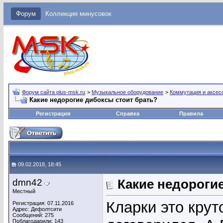
Форум
Коллекция минусовок
Форум сайта plus-msk.ru
>
Музыкальное оборудование
>
Коммутация и аксес
Какие недорогие дибоксы стоит брать?
Регистрация
Справка
Правила
09.02.2018, 18:45
dmn42
Какие недороги
Местный
Кларки это крут
Регистрация: 07.11.2016
Адрес: Дефолтсити
Сообщений: 275
Поблагодарили: 143