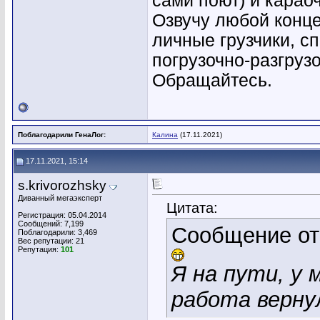
сами поют) и караоч
Озвучу любой конце
личные грузчики, с
погрузочно-разгруз
Обращайтесь.
Поблагодарили ГенаЛог:
Калина
(17.11.2021)
17.11.2021, 15:14
s.krivorozhsky
Диванный мегаэксперт
Цитата:
Регистрация: 05.04.2014
Сообщений: 7,199
Сообщение о
Поблагодарили: 3,469
Вес репутации:
21
Репутация:
101
Я на пути, у 
работа верну