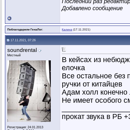
Последний раз редактир
Добавлено сообщение
Поблагодарили ГенаЛог:
Калина
(17.11.2021)
17.11.2021, 07:26
soundrental
Местный
В кейсах из небюдж
елочка
Все остальное без 
ручки от китайцев
Адам холл конечно
Не имеет особого 
________________
прокат звука в РБ +
Регистрация: 24.01.2013