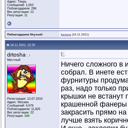
Адрес: Тверь
Сообщений: 1,053
Поблагодарили: 296
Вес репутации:
12
Репутация:
11
Поблагодарили Skysoull:
Калина
(16.11.2021)
16.11.2021, 22:35
drtosha
Местный
Ничего сложного в и
собрал. В инете ес
фурнитуры продума
раз, надо только пр
крышки не встанут 
Регистрация: 13.07.2010
Адрес: Москва
крашенной фанеры 
Сообщений: 4,679
Поблагодарили: 11,825
закрасить прямо на
Вес репутации:
22
Репутация:
160
лучше взять коричн