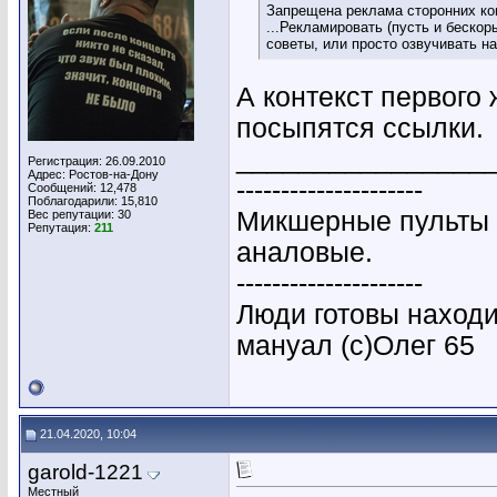
Запрещена реклама сторонних ко
...Рекламировать (пусть и беско
советы, или просто озвучивать н
А контекст первого 
посыпятся ссылки.
________________
Регистрация: 26.09.2010
Адрес: Ростов-на-Дону
---------------------
Сообщений: 12,478
Поблагодарили: 15,810
Микшерные пульты 
Вес репутации:
30
Репутация:
211
аналовые.
---------------------
Люди готовы находи
мануал (с)Олег 65
21.04.2020, 10:04
garold-1221
Местный