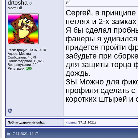
drtosha
Местный
Сергей, в принципе
петлях и 2-х замка
Я бы сделал пробны
фанеры я удивился 
придется пройти фр
Регистрация: 13.07.2010
Адрес: Москва
забудьте при сборк
Сообщений: 4,679
Поблагодарили: 11,825
для защиты торца 
Вес репутации:
22
Репутация:
160
дождь.
ЗЫ Можно для фикс
профиля сделать с 
коротких штырей и о
Поблагодарили drtosha:
Калина
(17.11.2021)
17.11.2021, 14:17