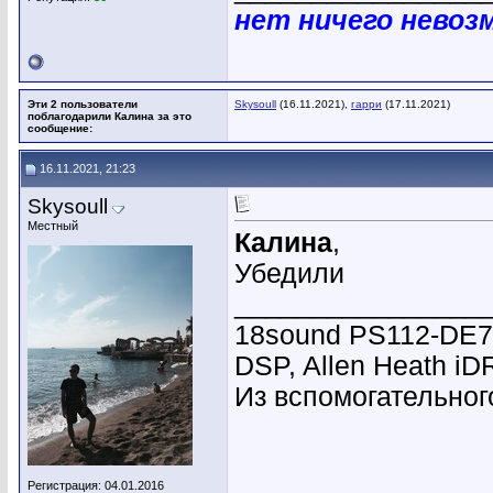
нет ничего невоз
Эти 2 пользователи
Skysoull
(16.11.2021),
гарри
(17.11.2021)
поблагодарили Калина за это
сообщение:
16.11.2021, 21:23
Skysoull
Местный
Калина
,
Убедили
________________
18sound PS112-DE7
DSP, Allen Heath i
Из вспомогательного
Регистрация: 04.01.2016