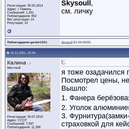
Skysoull
,
Регистрация: 30.05.2014
Адрес: г.Тюмень
см. личку
Сообщений: 1,181
Поблагодарили: 852
Вес репутации:
14
Репутация:
12
Поблагодарили garold-1221:
Skysoull
(21.04.2020)
16.11.2021, 20:44
Калина
Местный
я тоже озадачился 
Посмотрел цены, не
Вышло:
1. Фанера берёзова
2. Уголок алюминие
3. Фурнитура(замки
Регистрация: 30.07.2010
Адрес: СССР
страховкой для кей
Сообщений: 7,597
Поблагодарили: 11,396