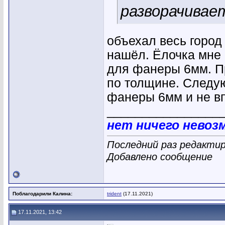
разворачивае
объехал весь город
нашёл. Ёлочка мне 
для фанеры 6мм. П
по толщине. Следую
фанеры 6мм и не вп
________________
нет ничего невоз
Последний раз редактир
Добавлено сообщение
Поблагодарили Калина:
trident
(17.11.2021)
17.11.2021, 13:42