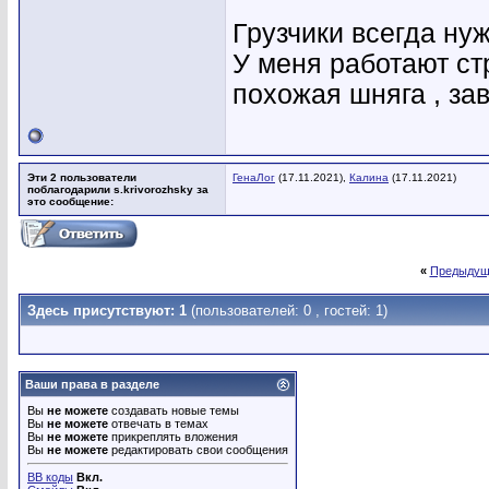
Грузчики всегда ну
У меня работают стр
похожая шняга , за
Эти 2 пользователи
ГенаЛог
(17.11.2021),
Калина
(17.11.2021)
поблагодарили s.krivorozhsky за
это сообщение:
«
Предыдущ
Здесь присутствуют: 1
(пользователей: 0 , гостей: 1)
Ваши права в разделе
Вы
не можете
создавать новые темы
Вы
не можете
отвечать в темах
Вы
не можете
прикреплять вложения
Вы
не можете
редактировать свои сообщения
BB коды
Вкл.