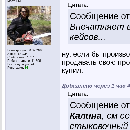
Местный
Цитата:
Сообщение о
Впечатляет в
кейсов...
Регистрация: 30.07.2010
ну, если бы произв
Адрес: СССР
Сообщений: 7,597
продавать свою про
Поблагодарили: 11,396
Вес репутации:
24
Репутация:
86
купил.
Добавлено через 1 час 
Цитата:
Сообщение о
Калина
, см с
стыковочный 