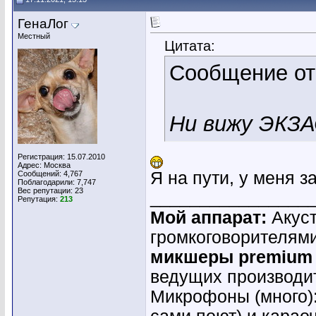
ГенаЛог
Местный
Цитата:
Сообщение о
Ни вижу ЭКЗ
Регистрация: 15.07.2010
Адрес: Москва
Я на пути, у меня з
Сообщений: 4,767
Поблагодарили: 7,747
Вес репутации:
23
________________
Репутация:
213
Мой аппарат:
Акуст
громкоговорителям
микшеры premium
ведущих производ
Микрофоны (много)