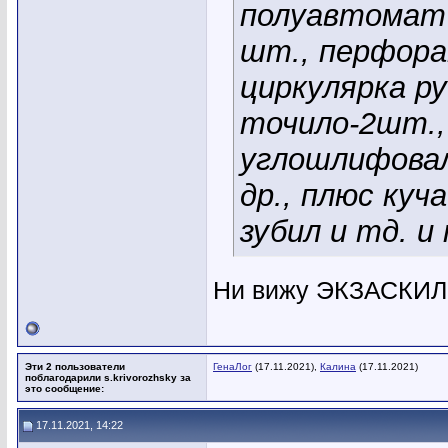
полуавтомат 
шт., перфора
циркулярка ру
точило-2шт.,
углошлифова
др., плюс куч
зубил и тд. и
Ни вижу ЭКЗАСКИ
Эти 2 пользователи
ГенаЛог
(17.11.2021),
Калина
(17.11.2021)
поблагодарили s.krivorozhsky за
это сообщение:
17.11.2021, 14:22