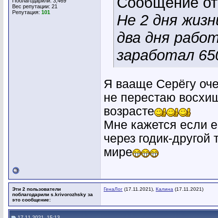
Сообщение о
Поблагодарили: 3,469
Вес репутации:
21
Репутация:
101
Не 2 дня жизн
два дня рабо
заработал 650
Я вааще Серёгу очен
не перестаю восхищ
возрасте
Мне кажется если е
через годик-другой 
мире
Эти 2 пользователи
ГенаЛог
(17.11.2021),
Калина
(17.11.2021)
поблагодарили s.krivorozhsky за
это сообщение:
17.11.2021, 15:13