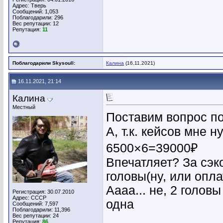
Адрес: Тверь
Сообщений: 1,053
Поблагодарили: 296
Вес репутации:
12
Репутация:
11
Поблагодарили Skysoull:
Калина
(16.11.2021)
16.11.2021, 21:14
Калина
Местный
Поставим вопрос по
А, т.к. кейсов мне 
6500×6=39000₽
Впечатляет? За сэк
головы(ну, или опл
Аааа... не, 2 голов
Регистрация: 30.07.2010
Адрес: СССР
одна
Сообщений: 7,597
Поблагодарили: 11,396
________________
Вес репутации:
24
Репутация:
86