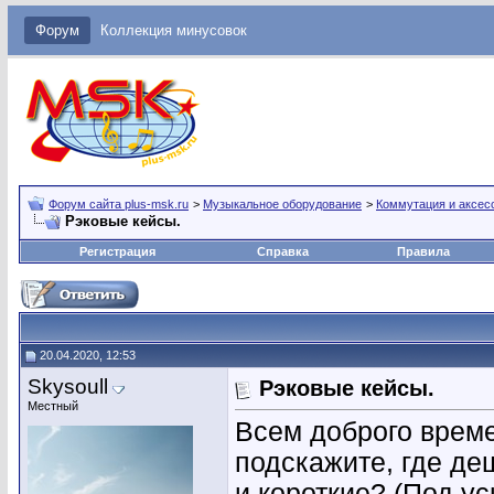
Форум
Коллекция минусовок
Форум сайта plus-msk.ru
>
Музыкальное оборудование
>
Коммутация и аксес
Рэковые кейсы.
Регистрация
Справка
Правила
20.04.2020, 12:53
Skysoull
Рэковые кейсы.
Местный
Всем доброго време
подскажите, где де
и короткие? (Под ус