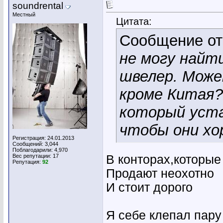
soundrental
Местный
Цитата:
Сообщение о
не могу найт
швелер. Може
кроме Китая?
который уста
чтобы они хо
Регистрация: 24.01.2013
Сообщений: 3,044
Поблагодарили: 4,970
Вес репутации:
17
В конторах,которые
Репутация:
92
Продают неохотно
И стоит дорого
Я себе клепал пару