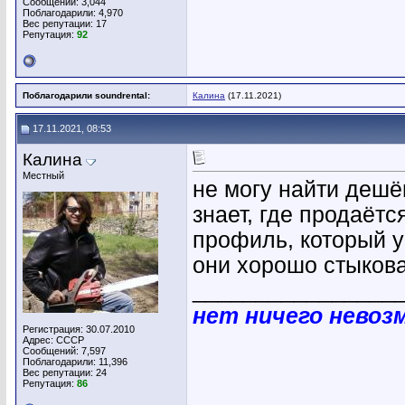
Сообщений: 3,044
Поблагодарили: 4,970
Вес репутации:
17
Репутация:
92
Поблагодарили soundrental:
Калина
(17.11.2021)
17.11.2021, 08:53
Калина
Местный
не могу найти дешё
знает, где продаётс
профиль, который у
они хорошо стыкова
________________
нет ничего невоз
Регистрация: 30.07.2010
Адрес: СССР
Сообщений: 7,597
Поблагодарили: 11,396
Вес репутации:
24
Репутация:
86