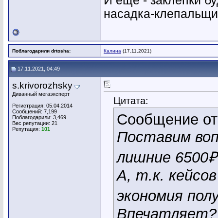
И еще - заклепки б
насадка-клепальщи
Поблагодарили drtosha:
Калина
(17.11.2021)
17.11.2021, 04:49
s.krivorozhsky
Диванный мегаэксперт
Цитата:
Регистрация: 05.04.2014
Сообщений: 7,199
Сообщение о
Поблагодарили: 3,469
Вес репутации:
21
Репутация:
101
Поставим воп
лишние 6500₽
А, т.к. кейсо
экономия пол
Впечатляет?