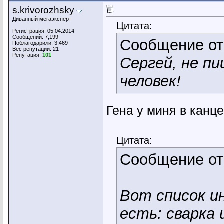
s.krivorozhsky
Диванный мегаэксперт
Цитата:
Регистрация: 05.04.2014
Сообщений: 7,199
Сообщение о
Поблагодарили: 3,469
Вес репутации:
21
Репутация:
101
Сергей, не п
человек!
Гена у миня в канц
Цитата:
Сообщение о
Вот список и
есть: сварка