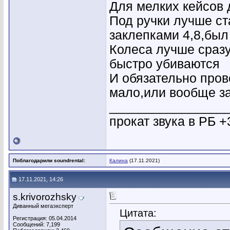
Для мелких кейсов 
Под ручки лучше ст
заклепками 4,8,был
Колеса лучше сразу
быстро убиваются
И обязательно пров
мало,или вообще з
________________
прокат звука в РБ +
Поблагодарили soundrental:
Калина
(17.11.2021)
17.11.2021, 14:26
s.krivorozhsky
Диванный мегаэксперт
Цитата:
Регистрация: 05.04.2014
Сообщений: 7,199