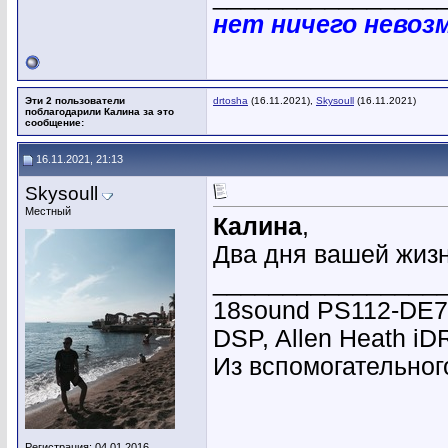
нет ничего невоз
Эти 2 пользователи
drtosha
(16.11.2021),
Skysoull
(16.11.2021)
поблагодарили Калина за это
сообщение:
16.11.2021, 21:13
Skysoull
Местный
Калина
,
Два дня вашей жизн
________________
18sound PS112-DE7
DSP, Allen Heath i
Из вспомогательного
Регистрация: 04.01.2016