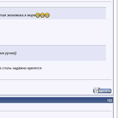
тая экономика в мире
я ручек))
не столь надёжно крепятся
#
23