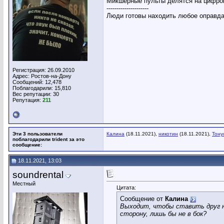
Микшерные пульты делятся на цифров
---------------------
Люди готовы находить любое оправдан
Регистрация: 26.09.2010
Адрес: Ростов-на-Дону
Сообщений: 12,478
Поблагодарили: 15,810
Вес репутации:
30
Репутация:
211
Эти 3 пользователи
Калина
(18.11.2021),
никотин
(18.11.2021),
Тону
поблагодарили trident за это
сообщение:
18.11.2021, 13:03
soundrental
Местный
Цитата:
Сообщение от
Калина
Выходит, чтобы ставить друг на
сторону, лишь бы не в бок?