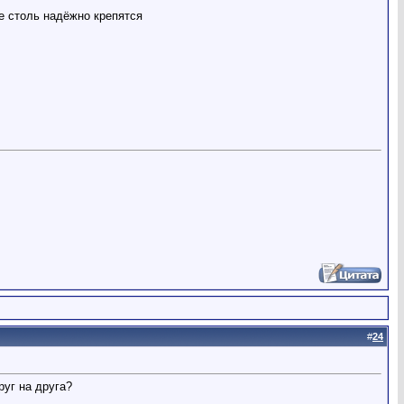
не столь надёжно крепятся
#
24
руг на друга?