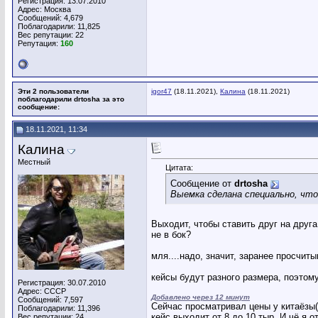
Регистрация: 13.07.2010
Адрес: Москва
Сообщений: 4,679
Поблагодарили: 11,825
Вес репутации:
22
Репутация:
160
Эти 2 пользователи
igor47
(18.11.2021),
Калина
(18.11.2021)
поблагодарили drtosha за это
сообщение:
18.11.2021, 11:34
Калина
Местный
Цитата:
Сообщение от
drtosha
Выемка сделана специально, что
Выходит, чтобы ставить друг на друга
не в бок?
мля....надо, значит, заранее просчиты
кейсы будут разного размера, поэтому
Регистрация: 30.07.2010
Адрес: СССР
Добавлено через 12 минут
Сообщений: 7,597
Сейчас просматривал цены у китаёзы(с
Поблагодарили: 11,396
кейс выходит от 8 до 10 тыр. И чё я 
Вес репутации:
24