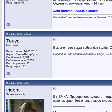
Репутация:
86
Отдельно покупать кейс - 14 тыр
__________________
нет ничего невозможного
Последний раз редактировалось Калина; 18.
18.11.2021, 12:03
Тонус
Местный
Выемки - это когда кейсы без колёс.
Регистрация: 14.01.2013
Последний раз редактировалось Тонус; 18.1
Адрес: Санкт-Петербург
Сообщений: 6,301
Поблагодарили: 7,851
Вес репутации:
21
Репутация:
191
18.11.2021, 12:07
trident
Звукорежиссёр.
ВЫЕМКА. Проверочное слово отнюдь не
закономерно. Это очень старое слово.
__________________
---------------------