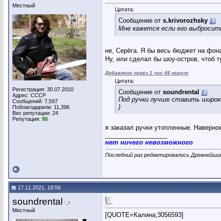
Местный
Цитата:
Сообщение от
s.krivorozhsky
Мне кажется если его выбросить
не, Серёга. Я бы весь бюджет на фон
Ну, или сделал бы шоу-остров, чтоб т
Добавлено через 1 час 46 минут
Цитата:
Регистрация: 30.07.2010
Сообщение от
soundrental
Адрес: СССР
Под ручки лучше ставить широки
Сообщений: 7,597
)
Поблагодарили: 11,396
Вес репутации:
24
Репутация:
86
я заказал ручки утопленные. Наверное
__________________
нет ничего невозможного
Последний раз редактировалось Древнейший
17.11.2021, 18:56
soundrental
Местный
[QUOTE=Калина;3056593]