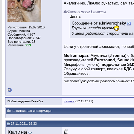
Аналогично. Люблю рукастых, сам так
Добавлено через 3 минуты
Цитата:
Сообщение от
s.krivorozhsky
Регистрация: 15.07.2010
Грузчики всегда нужны
Адрес: Москва
У меня работают строители на 
Сообщений: 4,767
Поблагодарили: 7,747
Вес репутации:
23
Репутация:
213
Если у строителей экзоскелет, попроб
__________________
Мой аппарат:
Акустика (
3 тонны
) с 
производителей
Eurosound, Soundkin
Микрофоны (много):
поддельные SM
Озвучу любой концерт, включая
КДС 
Обращайтесь.
Последний раз редактировалось ГенаЛог; 17
Поблагодарили ГенаЛог:
Калина
(17.11.2021)
Дополнительная информация
17.11.2021, 16:33
Калина