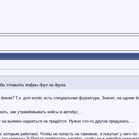
бы ставить кофры друг на друга.
 боком? Т.к. для колёс есть специальная фурнитура. Значит, на одном 
вать, как утрамбовывать кейсы в автобус....
 на выямки надеяться не придётся. Нужно что-то другое придумать....
 которым работаю). Чтобы не попасть на таможню, я покупал у него по 
от это корячусь?! Просто приболтать китаёзу, чтобы он в инвойсе указыва