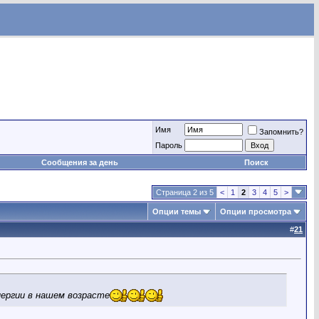
Имя
Запомнить?
Пароль
Сообщения за день
Поиск
Страница 2 из 5
<
1
2
3
4
5
>
Опции темы
Опции просмотра
#
21
нергии в нашем возрасте