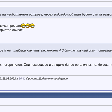
 на необитаемом острове, через годик-другой там будет самая разви
арики просрал
уристов обирать
е 5 мм шайбы,и клепать заклепками 4,8,был печальный опыт отрывани
, погорячился. Они покрасивее и в ящике более органичны, но, боюсь, 
; 11.03.2022 в
16:41
Причина: Добавлено сообщение