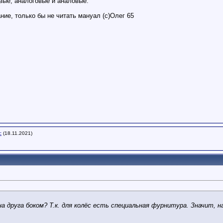
ые, аналоговые и аналовые.
ие, только бы не читать мануал (с)Олег 65
с
(18.11.2021)
 друга боком? Т.к. для колёс есть специальная фурнитура. Значит, на