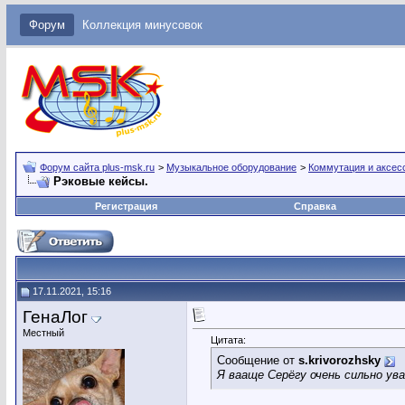
Форум
Коллекция минусовок
Форум сайта plus-msk.ru
>
Музыкальное оборудование
>
Коммутация и аксес
Рэковые кейсы.
Регистрация
Справка
17.11.2021, 15:16
ГенаЛог
Местный
Цитата:
Сообщение от
s.krivorozhsky
Я вааще Серёгу очень сильно ув