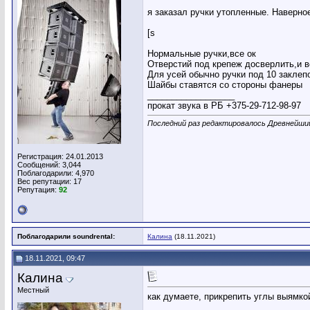
я заказал ручки утопленные. Наверное
[s
Нормальные ручки,все ок
Отверстий под крепеж досверлить,и 
Для усей обычно ручки под 10 заклеп
Шайбы ставятся со стороны фанеры
__________________
прокат звука в РБ +375-29-712-98-97
Последний раз редактировалось Древнейший
Регистрация: 24.01.2013
Сообщений: 3,044
Поблагодарили: 4,970
Вес репутации:
17
Репутация:
92
Поблагодарили soundrental:
Калина
(18.11.2021)
18.11.2021, 09:47
Калина
Местный
как думаете, прикрепить углы выямкой
__________________