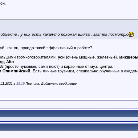
ой.
объекте , у них есть какая-то похожая шняга , завтра посмотрю
уй, как он, правда такой эффективный в работе?
большими громкоговорителями,
уси
(очень мощные, железные),
микшеры
g, Alto
.
58
(просто чумовые, сами поют) и караочные от муз. центра.
и Олимпийский
. Есть личные грузчики, специально обученные в академ
.11.2021 в
15:19
Причина: Добавлено сообщение