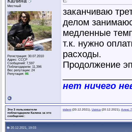
Калина
Местный
заканчиваю тре
делом занимаюс
медленные темп
т.к. нужно опла
расходы.
Регистрация: 30.07.2010
Адрес: СССР
Продолжение эп
Сообщений: 7,597
Поблагодарили: 11,396
Вес репутации:
24
_____________
Репутация:
86
нет ничего н
Эти 3 пользователи
trident
(20.12.2021),
Ustrica
(20.12.2021),
Алекс 
поблагодарили Калина за это
сообщение:
20.12.2021, 19:03