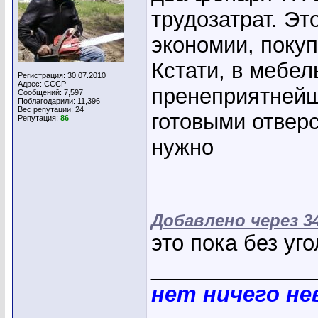
трудозатрат. Это
экономии, поку
Кстати, в мебел
Регистрация: 30.07.2010
Адрес: СССР
пренеприятнейш
Сообщений: 7,597
Поблагодарили: 11,396
Вес репутации:
24
готовыми отверс
Репутация:
86
нужно
Добавлено через 
это пока без уго
_____________
нет ничего н