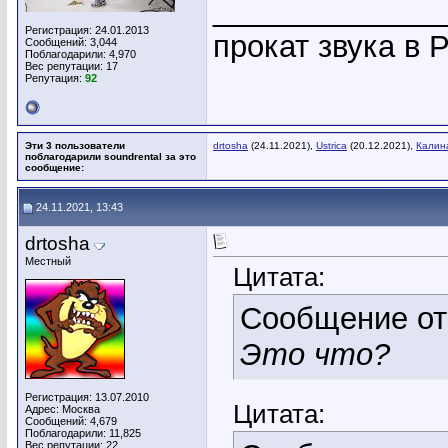
_____________
Регистрация: 24.01.2013
прокат звука в 
Сообщений: 3,044
Поблагодарили: 4,970
Вес репутации:
17
Репутация:
92
Эти 3 пользователи
drtosha
(24.11.2021),
Ustrica
(20.12.2021),
Калин
поблагодарили soundrental за это
сообщение:
24.11.2021, 13:43
drtosha
Местный
Цитата:
Сообщение о
Это что?
Регистрация: 13.07.2010
Цитата:
Адрес: Москва
Сообщений: 4,679
Поблагодарили: 11,825
Вес репутации:
22