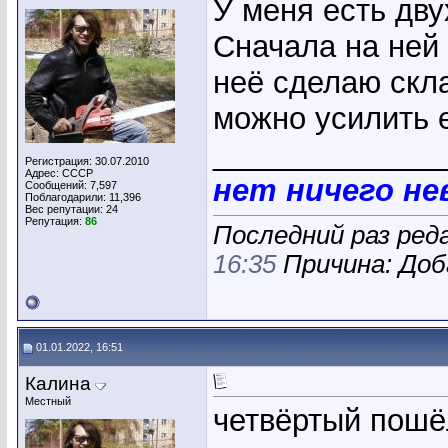
У меня есть дв
Сначала на ней 
неё сделаю скла
можно усилить 
_____________
Регистрация: 30.07.2010
Адрес: СССР
нет ничего н
Сообщений: 7,597
Поблагодарили: 11,396
Вес репутации:
24
Репутация:
86
Последний раз ред
16:35
Причина: Доб
01.01.2022, 16:51
Калина
Местный
четвёртый пошё