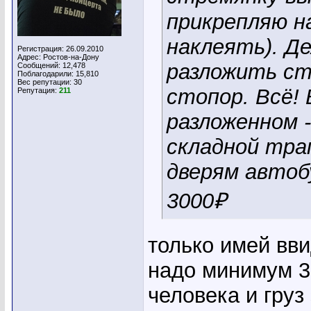
прикрепляю н
наклеять). Д
Регистрация: 26.09.2010
Адрес: Ростов-на-Дону
разложить ст
Сообщений: 12,478
Поблагодарили: 15,810
Вес репутации:
30
стопор. Всё! 
Репутация:
211
разложенном -
складной тра
дверям автоб
3000₽
только имей вви
надо минимум 30
человека и груз