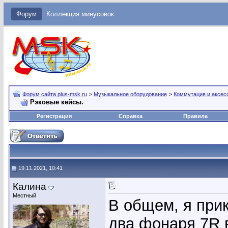
Форум
Коллекция минусовок
Форум сайта plus-msk.ru
>
Музыкальное оборудование
>
Коммутация и аксес
Рэковые кейсы.
Регистрация
Справка
Правила
19.11.2021, 10:41
Калина
Местный
В общем, я прик
два фонаря 7R в