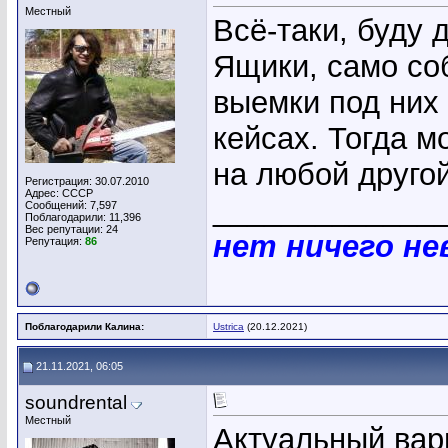
Местный
Всё-таки, буду 
Ящики, само соб
выемки под них 
кейсах. Тогда 
на любой друго
Регистрация: 30.07.2010
Адрес: СССР
_____________
Сообщений: 7,597
Поблагодарили: 11,396
Вес репутации:
24
нет ничего н
Репутация:
86
Поблагодарили Калина:
Ustrica
(20.12.2021)
21.11.2021, 06:05
soundrental
Местный
Актуальный вар