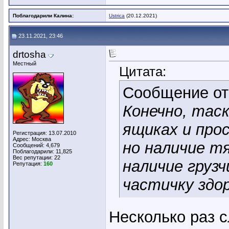
Поблагодарили Калина:
Ustrica
(20.12.2021)
23.11.2021, 23:46
drtosha
Местный
Цитата:
Сообщение о
Конечно, тас
ящиках и прос
Регистрация: 13.07.2010
Адрес: Москва
но наличие т
Сообщений: 4,679
Поблагодарили: 11,825
Вес репутации:
22
наличие грузч
Репутация:
160
частичку здо
Несколько раз с