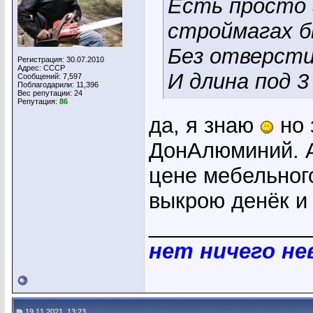
Есть просто 
строймагах 
Без отверст
Регистрация: 30.07.2010
Адрес: СССР
И длина под 
Сообщений: 7,597
Поблагодарили: 11,396
Вес репутации:
24
Репутация:
86
да, я знаю
но 
ДонАлюминий. А 
цене мебельног
выкрою денёк и
_____________
нет ничего н
19.11.2021, 13:23