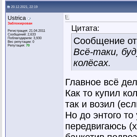
20.12.2021, 22:19
Ustrica
Заблокирован
Цитата:
Регистрация: 21.04.2011
Сообщений: 2,633
Сообщение о
Поблагодарили: 3,930
Вес репутации:
0
Репутация:
70
Всё-таки, буд
колёсах.
Главное всё де
Как то купил ко
так и возил (ес
Но до энтого то
передвигаюсь (