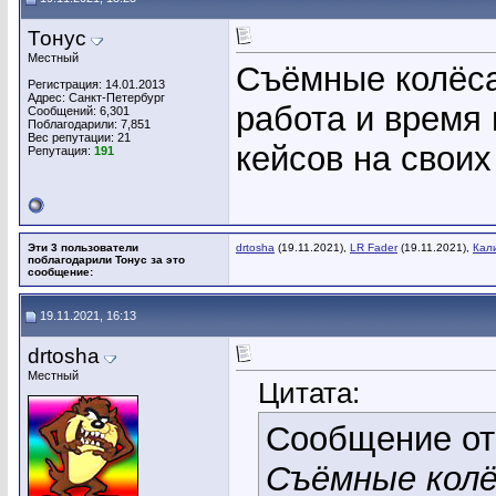
Тонус
Местный
Съёмные колёса
Регистрация: 14.01.2013
Адрес: Санкт-Петербург
работа и время
Сообщений: 6,301
Поблагодарили: 7,851
Вес репутации:
21
кейсов на своих
Репутация:
191
Эти 3 пользователи
drtosha
(19.11.2021),
LR Fader
(19.11.2021),
Кал
поблагодарили Тонус за это
сообщение:
19.11.2021, 16:13
drtosha
Местный
Цитата:
Сообщение о
Съёмные колё