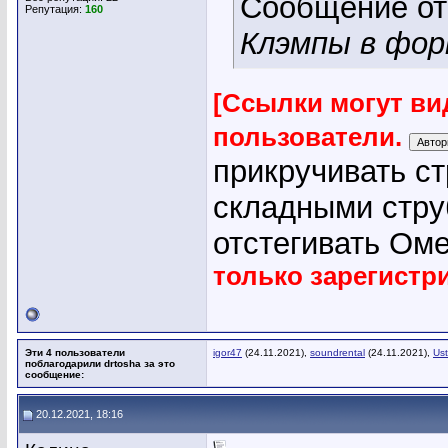
Сообщение о
Репутация:
160
Клэмпы в фор
[Ссылки могут ви
пользователи.
прикручивать с
складными стру
отстегивать Ом
только зарегист
Эти 4 пользователи
igor47
(24.11.2021),
soundrental
(24.11.2021),
Ust
поблагодарили drtosha за это
сообщение:
20.12.2021, 18:16