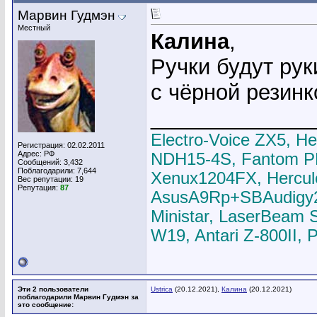
Марвин Гудмэн
Местный
Калина
,
Ручки будут рук
с чёрной резинк
_____________
Electro-Voice ZX5, H
Регистрация: 02.02.2011
Адрес: РФ
NDH15-4S, Fantom P
Сообщений: 3,432
Поблагодарили: 7,644
Xenux1204FX, Hercul
Вес репутации:
19
Репутация:
87
AsusA9Rp+SBAudigy2ZS
Ministar, LaserBeam 
W19, Antari Z-800II,
Эти 2 пользователи
Ustrica
(20.12.2021),
Калина
(20.12.2021)
поблагодарили Марвин Гудмэн за
это сообщение: