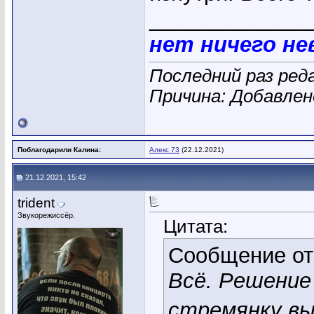
_____________
нет ничего н
Последний раз ред
Причина: Добавле
Поблагодарили Калина:
Алекс 73
(22.12.2021)
21.12.2021, 15:42
trident
Звукорежиссёр.
Цитата:
Сообщение о
Всё. Решение
стремянку вы