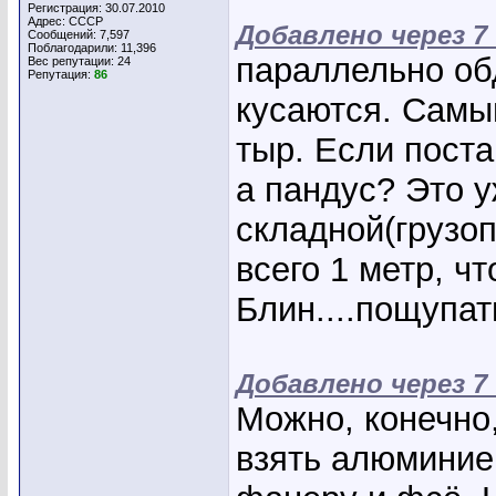
Регистрация: 30.07.2010
Адрес: СССР
Добавлено через 7
Сообщений: 7,597
Поблагодарили: 11,396
параллельно об
Вес репутации:
24
Репутация:
86
кусаются. Самый
тыр. Если поста
а пандус? Это у
складной(грузоп
всего 1 метр, чт
Блин....пощупать
Добавлено через 7
Можно, конечно
взять алюминие