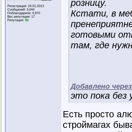
розницу.
Регистрация: 24.01.2013
Сообщений: 3,044
Кстати, в ме
Поблагодарили: 4,970
Вес репутации:
17
Репутация:
92
пренеприятне
готовыми отв
там, где нуж
Добавлено чере
это пока без у
Есть просто алю
строймагах быв