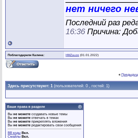
нет ничего н
Последний раз ред
16:36
Причина: Доб
Поблагодарили Калина:
HMZauze
(01.01.2022)
«
Предыдущ
Здесь присутствуют: 1
(пользователей: 0 , гостей: 1)
Ваши права в разделе
Вы
не можете
создавать новые темы
Вы
не можете
отвечать в темах
Вы
не можете
прикреплять вложения
Вы
не можете
редактировать свои сообщения
BB коды
Вкл.
Смайлы
Вкл.