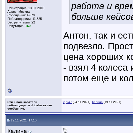
работа и вре
Регистрация: 13.07.2010
Адрес: Москва
больше кейсов
Сообщений: 4,679
Поблагодарили: 11,825
Вес репутации:
22
Репутация:
160
Антон, так и ес
подвезло. Прост
цена хороших ко
- взял 4 колеса
потом еще и ко
Эти 2 пользователи
igor47
(24.11.2021),
Калина
(19.11.2021)
поблагодарили drtosha за это
сообщение:
19.11.2021, 17:16
Калина