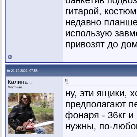
банкетив подвоз
гитарой, костю
недавно планше
использую завм
привозят до дом
21.12.2021, 07:58
Калина
Местный
ну, эти ящики, х
предполагают п
фонаря - 36кг и
нужны, по-любом