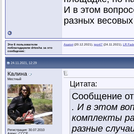
И в этом вопрос
разных весовых 
Эти 6 пользователи
Asatori
(20.12.2021),
igor47
(24.11.2021),
LR Fad
поблагодарили drtosha за это
сообщение:
24.11.2021, 12:29
Калина
Местный
Цитата:
Сообщение о
. И в этом во
комплекты ра
разные случаи
Регистрация: 30.07.2010
Адрес: СССР