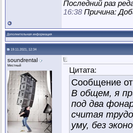
Последний раз ред
16:38
Причина: Доб
Дополнительная информация
19.11.2021, 12:34
soundrental
Местный
Цитата:
Сообщение о
В общем, я пр
под два фона
считая трудо
уму, без эко