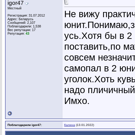
igor47
Местный
Не вижу практич
Регистрация: 31.07.2012
Адрес: Беларусь
юнит.Понимаю,з
Сообщений: 2,107
Поблагодарили: 1,538
Вес репутации:
17
усь.Хотя бы в 2
Репутация:
43
поставить,по м
совсем незначи
самопал в 2 юни
уголок.Хоть кув
надо пличичный
Имхо.
Поблагодарили igor47:
Калина
(13.01.2022)