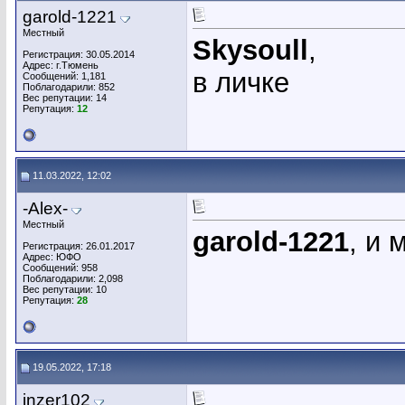
garold-1221
Местный
Skysoull
,
Регистрация: 30.05.2014
Адрес: г.Тюмень
в личке
Сообщений: 1,181
Поблагодарили: 852
Вес репутации:
14
Репутация:
12
11.03.2022, 12:02
-Alex-
Местный
garold-1221
, и 
Регистрация: 26.01.2017
Адрес: ЮФО
Сообщений: 958
Поблагодарили: 2,098
Вес репутации:
10
Репутация:
28
19.05.2022, 17:18
inzer102