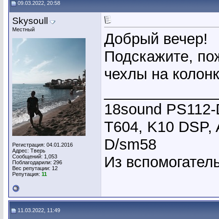
09.03.2022, 20:58
Skysoull
Местный
Добрый вечер!
Подскажите, пож
чехлы на колон
_____________
18sound PS112-
T604, K10 DSP, 
D/sm58
Регистрация: 04.01.2016
Адрес: Тверь
Сообщений: 1,053
Из вспомогатель
Поблагодарили: 296
Вес репутации:
12
Репутация:
11
11.03.2022, 11:49