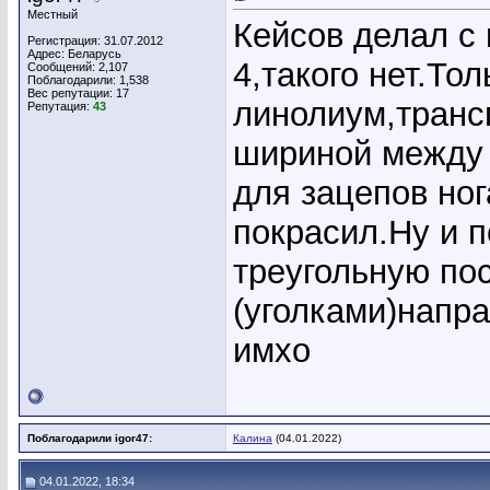
Местный
Кейсов делал с 
Регистрация: 31.07.2012
Адрес: Беларусь
4,такого нет.То
Сообщений: 2,107
Поблагодарили: 1,538
Вес репутации:
17
линолиум,транс
Репутация:
43
шириной между 
для зацепов ног
покрасил.Ну и 
треугольную по
(уголками)напр
имхо
Поблагодарили igor47:
Калина
(04.01.2022)
04.01.2022, 18:34