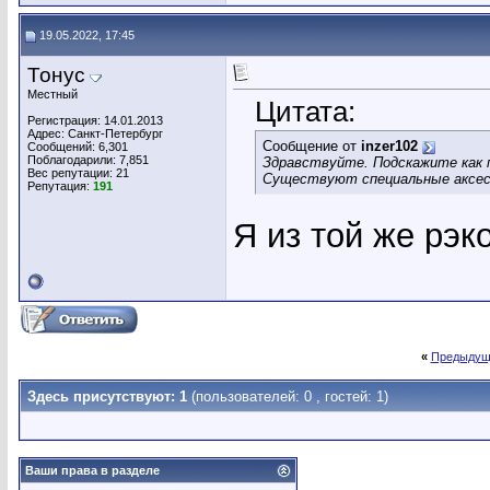
19.05.2022, 17:45
Тонус
Местный
Цитата:
Регистрация: 14.01.2013
Адрес: Санкт-Петербург
Сообщение от
inzer102
Сообщений: 6,301
Поблагодарили: 7,851
Здравствуйте. Подскажите как 
Вес репутации:
21
Существуют специальные аксе
Репутация:
191
Я из той же рэк
«
Предыдущ
Здесь присутствуют: 1
(пользователей: 0 , гостей: 1)
Ваши права в разделе