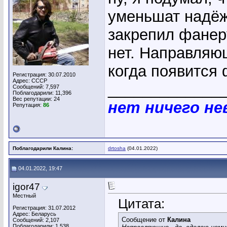
уменьшат надёж
закрепил фанер
нет. Направляющ
когда появится
Регистрация: 30.07.2010
Адрес: СССР
_____________
Сообщений: 7,597
Поблагодарили: 11,396
Вес репутации:
24
нет ничего н
Репутация:
86
Поблагодарили Калина:
drtosha
(04.01.2022)
04.01.2022, 19:47
igor47
Местный
Цитата:
Регистрация: 31.07.2012
Адрес: Беларусь
Сообщение от
Калина
Сообщений: 2,107
Поблагодарили: 1,538