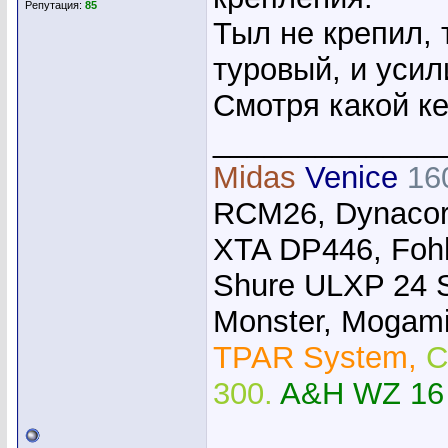
Репутация:
85
Тыл не крепил, 
туровый, и усил
Смотря какой ке
_____________
Midas
Venice
16
RCM26, Dynacor
XTA DP446, Foh
Shure ULXP 24 
Monster, Mogami,
TPAR System,
C
300.
A&H WZ 16