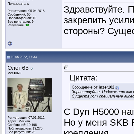
Пользователь
Здравствуйте. 
Регистрация: 05.04.2018
Сообщений: 55
закрепить усили
Поблагодарили: 16
Вес репутации:
9
Репутация:
10
стороны? Сущес
19.05.2022, 17:33
Олег 65
Местный
Цитата:
Сообщение от
inzer102
Здравствуйте. Подскажите как 
Существуют специальные аксе
С Dyn H5000 на
Регистрация: 07.01.2012
Но у меня SKB 
Адрес: Москва
Сообщений: 10,198
Поблагодарили: 19,275
крепления.
Вес репутации:
25