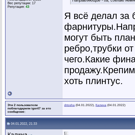
Направляющие - да, сделаю немн
Вес репутации:
17
Репутация:
43
Я всё делал за 
фарнитуры.Нап
могут быть план
ребро,трубки от
чего.Какие фина
продажу.Крепим 
хоть плинтус.
Эти 2 пользователи
drtosha
(04.01.2022),
Калина
(04.01.2022)
поблагодарили igor47 за это
сообщение:
04.01.2022, 21:33
Калина