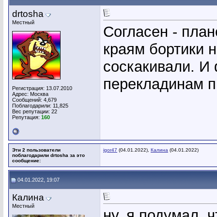
drtosha
Местный
Согласен - план
краям бортики 
соскакивали. И
перекладинам п
Регистрация: 13.07.2010
Адрес: Москва
Сообщений: 4,679
Поблагодарили: 11,825
Вес репутации:
22
Репутация:
160
Эти 2 пользователи
igor47
(04.01.2022),
Калина
(04.01.2022)
поблагодарили drtosha за это
сообщение:
04.01.2022, 19:07
Калина
Местный
ну, я подумал, 