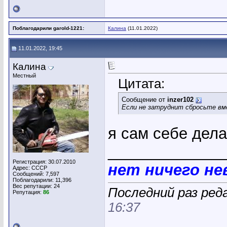
Поблагодарили garold-1221:
Калина
(11.01.2022)
11.01.2022, 19:45
Калина
Местный
Цитата:
Сообщение от
inzer102
Если не затруднит сбросьте вме
я сам себе дел
_____________
Регистрация: 30.07.2010
нет ничего н
Адрес: СССР
Сообщений: 7,597
Поблагодарили: 11,396
Вес репутации:
24
Последний раз ред
Репутация:
86
16:37