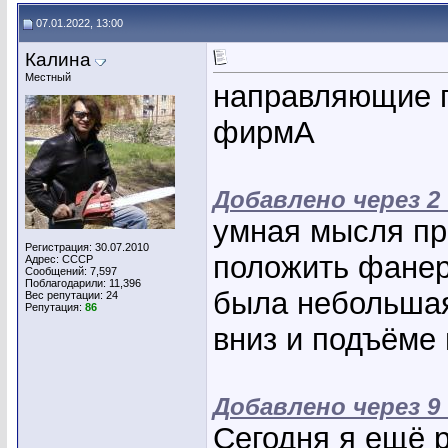
07.01.2022, 13:00
Калина
Местный
направляющие п
фирмА
Добавлено через 2
умная мысля пр
Регистрация: 30.07.2010
положить фанеру
Адрес: СССР
Сообщений: 7,597
Поблагодарили: 11,396
была небольшая
Вес репутации:
24
Репутация:
86
вниз и подъёме 
Добавлено через 9
Сегодня я ещё р