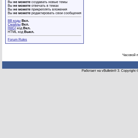
Вы
не можете
создавать новые темы
Вы
не можете
отвечать в темах
Вы
не можете
прикреплять вложения
Вы
не можете
редактировать свои сообщения
BB коды
Вкл.
Смайлы
Вкл.
[IMG]
код
Вкл.
HTML код
Выкл.
Forum Rules
Часовой 
Работает на vBulletin® 3. Copyright 