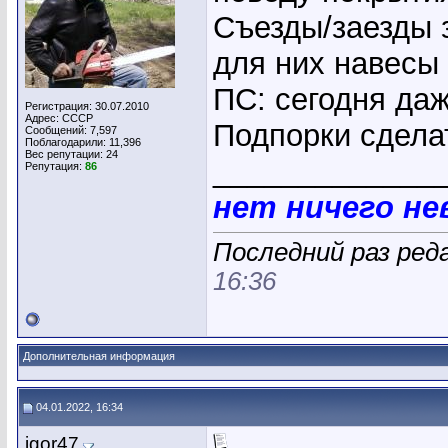
Съезды/заезды з
для них навесы
ПС: сегодня даж
Регистрация: 30.07.2010
Адрес: СССР
Подпорки сдела
Сообщений: 7,597
Поблагодарили: 11,396
Вес репутации:
24
_____________
Репутация:
86
нет ничего н
Последний раз ред
16:36
Дополнительная информация
04.01.2022, 16:34
igor47