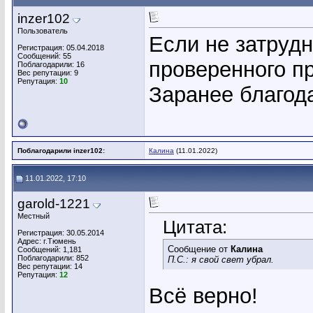
inzer102
Пользователь
Если не затрудн
Регистрация: 05.04.2018
Сообщений: 55
проверенного пр
Поблагодарили: 16
Вес репутации:
9
Репутация:
10
Заранее благод
Поблагодарили inzer102:
Калина
(11.01.2022)
11.01.2022, 17:10
garold-1221
Местный
Цитата:
Регистрация: 30.05.2014
Адрес: г.Тюмень
Сообщение от
Калина
Сообщений: 1,181
Поблагодарили: 852
П.С.: я свой свет убрал.
Вес репутации:
14
Репутация:
12
Всё верно!