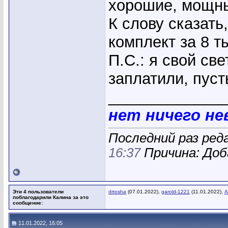
хорошие, мощн
К слову сказать
комплект за 8 т
П.С.: я свой све
заплатили, пуст
_____________
нет ничего н
Последний раз ред
16:37
Причина: Доб
Эти 4 пользователи
drtosha
(07.01.2022),
garold-1221
(11.01.2022),
А
поблагодарили Калина за это
сообщение:
11.01.2022, 16:05