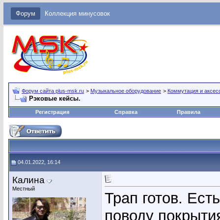
Форум
Коллекция минусовок
Форум сайта plus-msk.ru
>
Музыкальное оборудование
>
Коммутация и аксес
Рэковые кейсы.
Регистрация
Справка
Правила
04.01.2022, 16:14
Калина
Местный
Трап готов. Ест
поводу покрытия