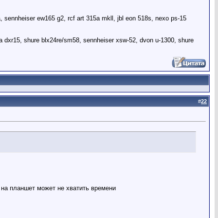
sennheiser ew165 g2, rcf art 315a mkll, jbl eon 518s, nexo ps-15
xr15, shure blx24re/sm58, sennheiser xsw-52, dvon u-1300, shure
#
22
о на планшет может не хватить времени