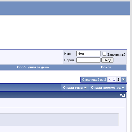
Имя
Запомнить?
Пароль
Сообщения за день
Поиск
Страница 2 из 2
<
1
2
Опции темы
Опции просмотра
#
21