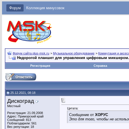
Форум
Коллекция минусовок
Форум сайта plus-msk.ru
>
Музыкальное оборудование
>
Коммутация и аксес
Недорогой планшет для управления цифровым микшером
Регистрация
Справка
25.12.2021, 08:18
Дискоград
Местный
Цитата:
Регистрация: 21.09.2008
Сообщение от
ХОРУС
Адрес: Приморский край
Это для того, чтобы не исполь
Сообщений: 813
Поблагодарили: 561
Вес репутации:
18