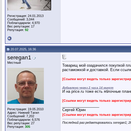
Регистрация: 24.01.2013
Сообщений: 3,044
Поблагодарили: 4,970
Вес репутации:
17
Репутация:
92
20.07.2025, 16:36
seregan1
Местный
Товарищ мой озадачился покупкой пла
растаможкой и доставкой. Если ссылк
[Ссылки могут видеть только зарегистр
Добавлено через 2 часа 14 минут
И на price.ru тоже есть яблочные пла
[Ссылки могут видеть только зарегистр
__________________
Регистрация: 19.05.2010
Сергей Юрин
Адрес: Нижний Тагил
[Ссылки могут видеть только зарегистр
Сообщений: 7,202
Поблагодарили: 6,576
Последний раз редактировалось seregan1; 2
Вес репутации:
27
Репутация:
305