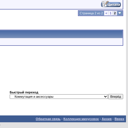
Страница 2 из 2
<
1
2
Быстрый переход
Обратная связь
-
Коллекция минусовок
-
Архив
-
Вверх
.