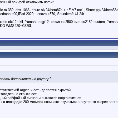
роенный вай фай отключить нафиг
ic m-350, dbx 1066, shure slx24/beta87a + sE V7 mc1, Shure pgx24/beta58a, 
tedman n90,iPad 2020, Lenovo z570, Soundcraft UI-24r
ckie cfx12mkll, Yamaha mgp12, crown xls2500,evm cs2152 custom, Yamaha d
, AKG WMS420+C520L
зовать дополнительно роутер?
 статический адрес и сеть делается скрытой
того,что не скрыта сеть
щный вайфайный сигнал,и пытаются подключиться
и на площадке 200 мобилок начинают стучаться в роутер,то скорее всег