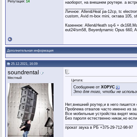
Репутация:
14
наоборот, на внешнем роутере. а вст
__________________
Личное: Allen&Heat pa-12cp, tc electron
custom, Avid m-box mini, октава 105, s
Казенное: Allen&Heath sq-6 + dx168,Ma
eut24/sm58, Beyerdynamic Opus 660
Дополнительная информация
25.12.2021, 16:09
soundrental
Местный
Цитата:
Сообщение от
ХОРУС
Это для того, чтобы не исполь
Нет,внешний роутер,и в него пишется
Проблема отвалов часто именно из за 
Все мобильные устройства видят мо
Без пароля естественно никак,но есл
__________________
прокат звука в РБ +375-29-712-98-97