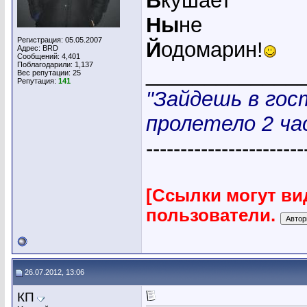
В
кушает
Ны
не
Регистрация: 05.05.2007
Й
одомарин!
Адрес: BRD
Сообщений: 4,401
Поблагодарили: 1,137
_____________
Вес репутации:
25
Репутация:
141
"Зайдешь в гос
пролетело 2 час
-----------------------
[Ссылки могут ви
пользователи.
26.07.2012, 13:06
КП