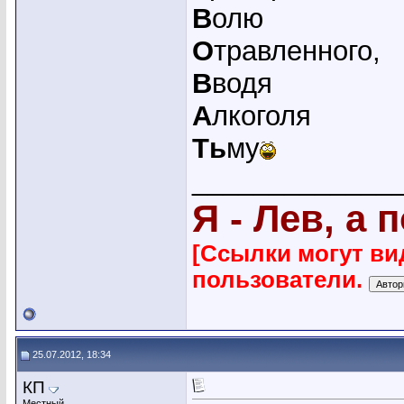
В
олю
О
травленного,
В
водя
А
лкоголя
Ть
му
_____________
Я - Лев, а 
[Ссылки могут ви
пользователи.
25.07.2012, 18:34
КП
Местный