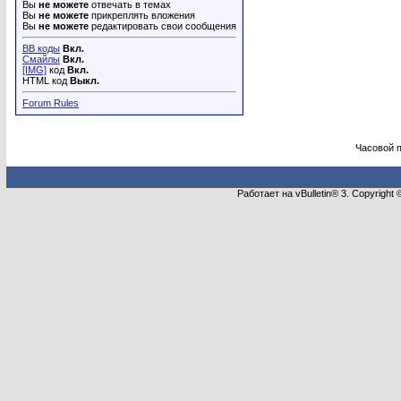
Вы
не можете
отвечать в темах
Вы
не можете
прикреплять вложения
Вы
не можете
редактировать свои сообщения
BB коды
Вкл.
Смайлы
Вкл.
[IMG]
код
Вкл.
HTML код
Выкл.
Forum Rules
Часовой 
Работает на vBulletin® 3. Copyright 