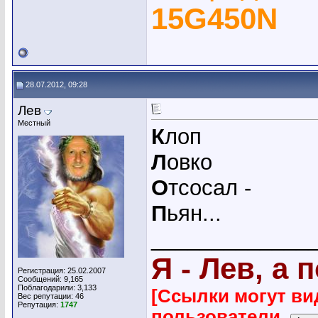
15G450N
28.07.2012, 09:28
Лев
Местный
К
лоп
Л
овко
О
тсосал -
П
ьян...
_____________
Я - Лев, а 
Регистрация: 25.02.2007
Сообщений: 9,165
Поблагодарили: 3,133
[Ссылки могут ви
Вес репутации:
46
Репутация:
1747
пользователи.