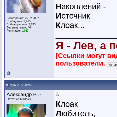
Н
акоплений -
И
сточник
Регистрация: 25.02.2007
Сообщений: 9,165
К
лоак...
Поблагодарили: 3,133
Вес репутации:
46
Репутация:
1747
_____________
Я - Лев, а 
[Ссылки могут ви
пользователи.
28.07.2012, 07:50
Александр Р.
Остаться в живых
К
лоак
Л
юбитель,