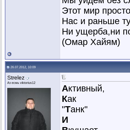
Мы уйдем без сл
Этот мир прост
Нас и раньше ту
Ни ущерба,ни по
(Омар Хайям)
26.07.2012, 10:09
Strelez
Аз есмь viktorius12
А
ктивный,
К
ак
"
Т
анк"
И