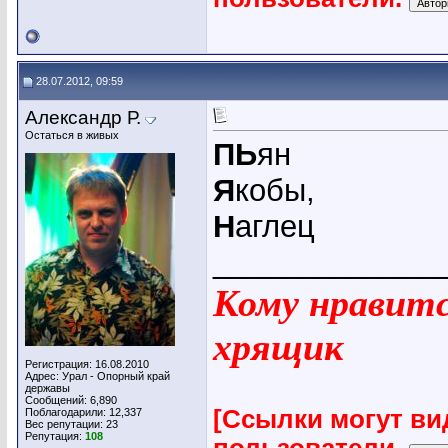
28.07.2012, 09:59
Александр Р.
Остаться в живых
ПЬ
ян
Я
кобы,
Н
аглец
_____________
Кому нравится
хрящик
Регистрация: 16.08.2010
Адрес: Урал - Опорный край
державы
Сообщений: 6,890
[Ссылки могут ви
Поблагодарили: 12,337
Вес репутации:
23
Репутация:
108