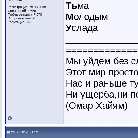
Ть
ма
Регистрация: 28.08.2008
Сообщений: 4,656
М
олодым
Поблагодарили: 7,570
Вес репутации:
23
Репутация:
116
У
слада
_____________
=============
Мы уйдем без сл
Этот мир прост
Нас и раньше ту
Ни ущерба,ни по
(Омар Хайям)
25.07.2012, 21:12