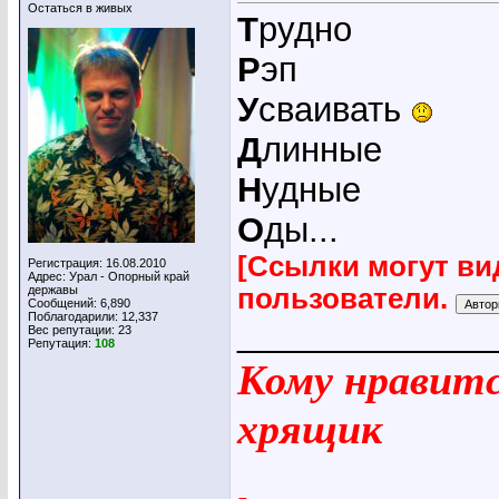
Остаться в живых
Т
рудно
Р
эп
У
сваивать
Д
линные
Н
удные
О
ды...
[Ссылки могут ви
Регистрация: 16.08.2010
Адрес: Урал - Опорный край
державы
пользователи.
Сообщений: 6,890
Поблагодарили: 12,337
_____________
Вес репутации:
23
Репутация:
108
Кому нравится
хрящик