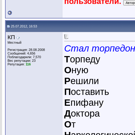
пользователи.
25.07.2012, 16:53
КП
Местный
Стал торпедон
Регистрация: 28.08.2008
Сообщений: 4,656
Т
орпеду
Поблагодарили: 7,570
Вес репутации:
23
Репутация:
116
О
ную
Р
ешили
П
оставить
Е
пифану
Д
октора
О
т