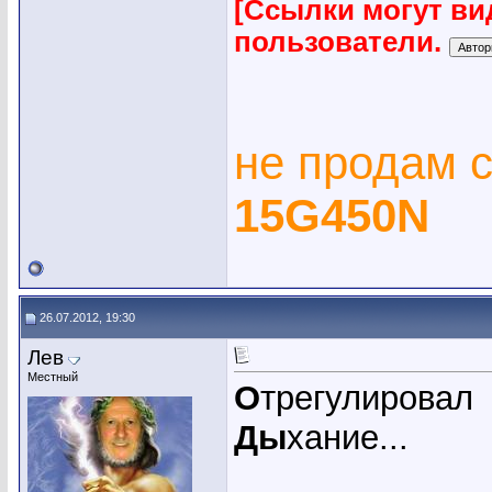
[Ссылки могут ви
пользователи.
не продам 
15G450N
26.07.2012, 19:30
Лев
Местный
О
трегулировал
Ды
хание...
_____________