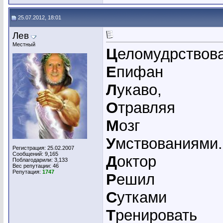
25.07.2012, 18:01
Лев
Местный
Ц
еломудрствов
Е
пифан
Л
укаво,
О
травляя
М
озг
У
мствованиями.
Регистрация: 25.02.2007
Сообщений: 9,165
Д
октор
Поблагодарили: 3,133
Вес репутации:
46
Репутация:
1747
Р
ешил
С
утками
Т
ренировать