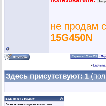
пользователи.
не продам 
15G450N
Страница 102 из 355
«
Пер
«
Предыдущ
Здесь присутствуют: 1
(пол
Ваши права в разделе
Вы
не можете
создавать новые темы