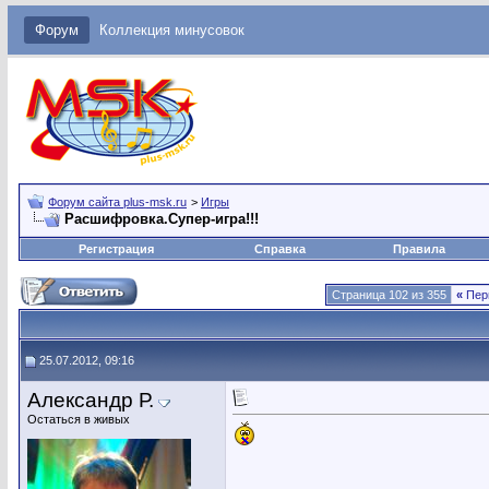
Форум
Коллекция минусовок
Форум сайта plus-msk.ru
>
Игры
Расшифровка.Супер-игра!!!
Регистрация
Справка
Правила
Страница 102 из 355
«
Пер
25.07.2012, 09:16
Александр Р.
Остаться в живых
_____________