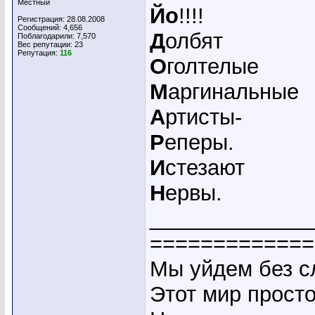
Местный
Йо
!!!!
Регистрация: 28.08.2008
Сообщений: 4,656
Д
олбят
Поблагодарили: 7,570
Вес репутации:
23
Репутация:
116
О
голтелые
М
аргинальные
А
ртисты-
Р
еперы.
И
стезают
Н
ервы.
_____________
=============
Мы уйдем без сл
Этот мир прост