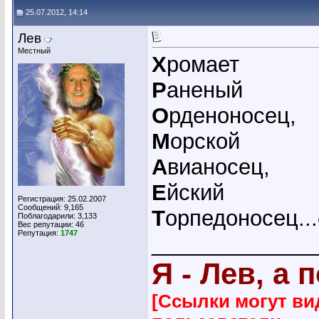
25.07.2012, 14:14
Лев
Местный
Х
ромает
Р
аненый
О
рденоносец,
М
орской
А
вианосец,
Е
йский
Регистрация: 25.02.2007
Сообщений: 9,165
Т
орпедоносец...
Поблагодарили: 3,133
Вес репутации:
46
Репутация:
1747
_____________
Я - Лев, а 
[Ссылки могут ви