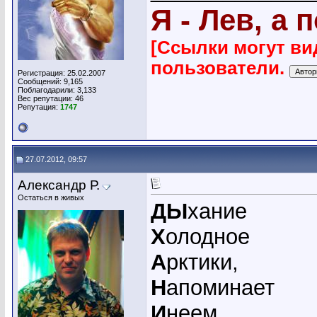
Я - Лев, а 
[Ссылки могут ви
пользователи.
Регистрация: 25.02.2007
Сообщений: 9,165
Поблагодарили: 3,133
Вес репутации:
46
Репутация:
1747
27.07.2012, 09:57
Александр Р.
Остаться в живых
ДЫ
хание
Х
олодное
А
рктики,
Н
апоминает
И
неем