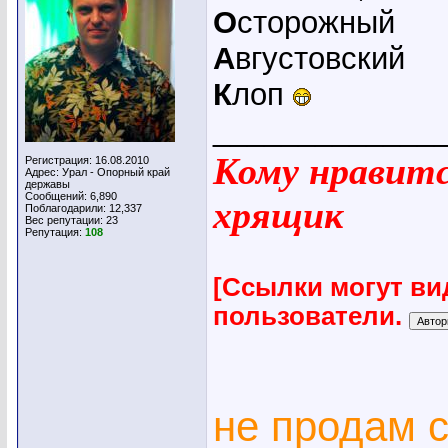
О
сторожный
А
вгустовский
К
лоп
_____________
Кому нравится
Регистрация: 16.08.2010
Адрес: Урал - Опорный край
державы
Сообщений: 6,890
хрящик
Поблагодарили: 12,337
Вес репутации:
23
Репутация:
108
[Ссылки могут ви
пользователи.
не продам 