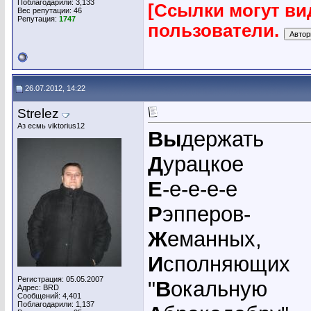
Поблагодарили: 3,133
[Ссылки могут ви
Вес репутации:
46
Репутация:
1747
пользователи.
26.07.2012, 14:22
Strelez
Аз есмь viktorius12
Вы
держать
Д
урацкое
Е
-е-е-е-е
Р
эпперов-
Ж
еманных,
И
сполняющих
Регистрация: 05.05.2007
"
В
окальную
Адрес: BRD
Сообщений: 4,401
Поблагодарили: 1,137