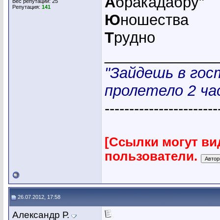
А
бракадабру"
Вес репутации:
25
Репутация:
141
Ю
ношества
Т
рудно
_____________
"Зайдешь в гос
пролетело 2 час
-----------------------
[Ссылки могут ви
пользователи.
26.07.2012, 17:58
Александр Р.