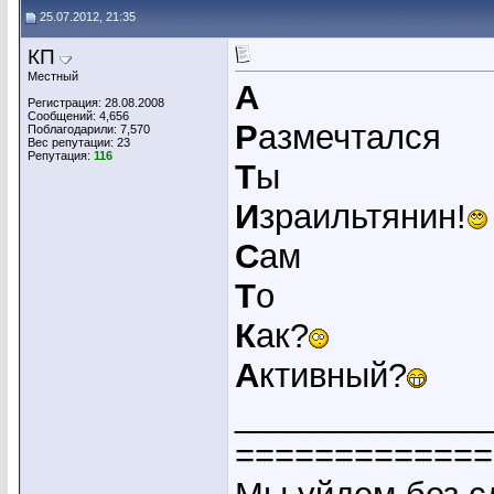
25.07.2012, 21:35
КП
Местный
А
Регистрация: 28.08.2008
Сообщений: 4,656
Р
азмечтался
Поблагодарили: 7,570
Вес репутации:
23
Репутация:
116
Т
ы
И
зраильтянин!
С
ам
Т
о
К
ак?
А
ктивный?
_____________
=============