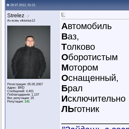
28.07.2012, 01:21
Strelez
Аз есмь viktorius12
А
втомобиль
В
аз,
Т
олково
О
боротистым
М
отором
О
снащенный,
Регистрация: 05.05.2007
Б
рал
Адрес: BRD
Сообщений: 4,401
Поблагодарили: 1,137
И
сключительно
Вес репутации:
25
Репутация:
141
ЛЬ
готник
_____________