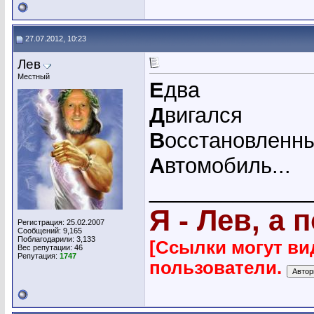
27.07.2012, 10:23
Лев
Местный
Е
два
Д
вигался
В
осстановленн
А
втомобиль...
_____________
Я - Лев, а 
Регистрация: 25.02.2007
Сообщений: 9,165
Поблагодарили: 3,133
[Ссылки могут ви
Вес репутации:
46
Репутация:
1747
пользователи.