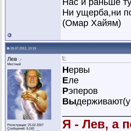
Нас и раньше ту
Ни ущерба,ни по
(Омар Хайям)
26.07.2012, 13:19
Лев
Местный
Н
ервы
Е
ле
Р
эперов
Вы
держивают(у
_____________
Я - Лев, а 
Регистрация: 25.02.2007
Сообщений: 9,165