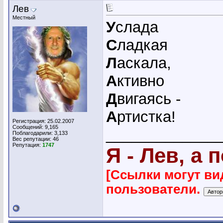
Лев
Местный
У
слада
С
ладкая
Л
аскала,
А
ктивно
Д
вигаясь -
А
ртистка!
Регистрация: 25.02.2007
Сообщений: 9,165
_____________
Поблагодарили: 3,133
Вес репутации:
46
Репутация:
1747
Я - Лев, а 
[Ссылки могут ви
пользователи.