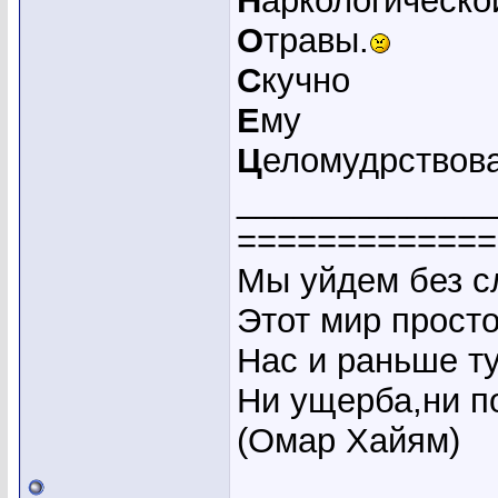
Н
аркологическо
О
травы.
С
кучно
Е
му
Ц
еломудрствова
_____________
=============
Мы уйдем без сл
Этот мир прост
Нас и раньше ту
Ни ущерба,ни по
(Омар Хайям)