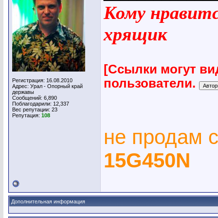
Кому нравится
хрящик
[Ссылки могут ви
пользователи.
Регистрация: 16.08.2010
Адрес: Урал - Опорный край
державы
Сообщений: 6,890
Поблагодарили: 12,337
Вес репутации:
23
Репутация:
108
не продам 
15G450N
Дополнительная информация