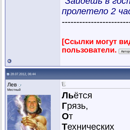
"Зайдешь в гос
пролетело 2 час
-----------------------
[Ссылки могут ви
пользователи.
28.07.2012, 06:44
Лев
Местный
Ль
ётся
Г
рязь,
О
т
Т
ехнических