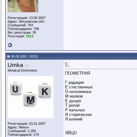
Регистрация: 13.06.2007
Адрес: Московская обл.
Сообщений: 764
Поблагодарили: 738
Вес репутации:
35
Репутация:
1513
04.09.2007, 08:53
Umka
Motakuji Dorinmeka
ГЕОМЕТРИЯ
Г радация
Е стественных
О колоземных
М иазмов
Е дущих
Т ропой
Р еальных
И сторических
Я влений
Регистрация: 23.01.2007
Адрес: Минск
Сообщений: 1,269
ЯЙЦО
Поблагодарили: 179