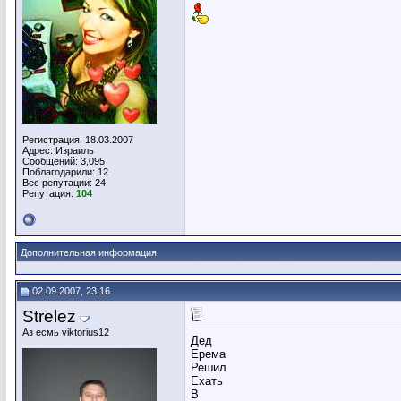
Регистрация: 18.03.2007
Адрес: Израиль
Сообщений: 3,095
Поблагодарили: 12
Вес репутации:
24
Репутация:
104
Дополнительная информация
02.09.2007, 23:16
Strelez
Аз есмь viktorius12
Дед
Ерема
Решил
Ехать
В