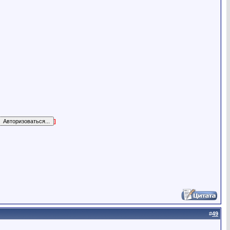
]
#
49