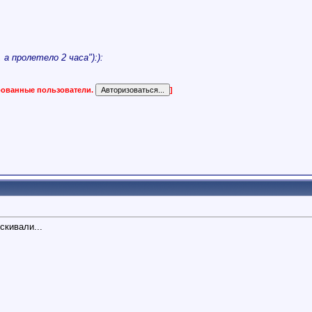
а пролетело 2 часа"):):
ированные пользователи.
]
скивали...