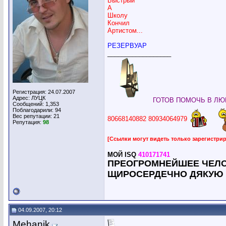
Быстрый
А
Школу
Кончил
Артистом...
РЕЗЕРВУАР
__________________
Регистрация: 24.07.2007
Адрес: ЛУЦК
ГОТОВ ПОМОЧЬ В ЛЮБ
Сообщений: 1,353
Поблагодарили: 94
Вес репутации:
21
80668140882 80934064979
Репутация:
98
[Ссылки могут видеть только зарегистр
МОЙ ISQ
410171741
ПРЕОГРОМНЕЙШЕЕ
ЧЕЛО
ЩИРОСЕРДЕЧНО ДЯКУЮ !
04.09.2007, 20:12
Mehanik