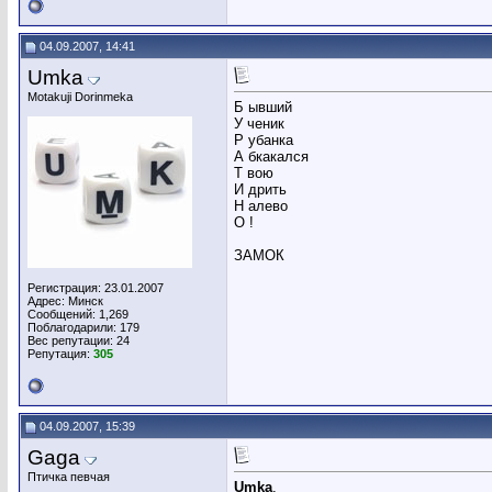
04.09.2007, 14:41
Umka
Motakuji Dorinmeka
Б ывший
У ченик
Р убанка
А бкакался
Т вою
И дрить
Н алево
O !
ЗАМОК
Регистрация: 23.01.2007
Адрес: Минск
Сообщений: 1,269
Поблагодарили: 179
Вес репутации:
24
Репутация:
305
04.09.2007, 15:39
Gaga
Птичка певчая
Umka
,