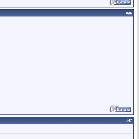
#
46
#
47