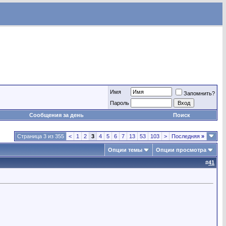
Имя
Запомнить?
Пароль
Сообщения за день
Поиск
Страница 3 из 355
<
1
2
3
4
5
6
7
13
53
103
>
Последняя
»
Опции темы
Опции просмотра
#
41