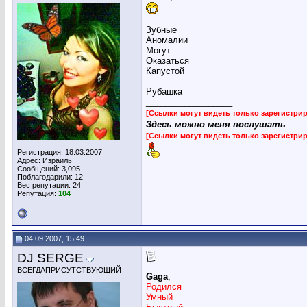
Зубные
Аномалии
Могут
Оказаться
Капустой
Рубашка
__________________
[Ссылки могут видеть только зарегистр
Здесь можно меня послушать
[Ссылки могут видеть только зарегистр
Регистрация: 18.03.2007
Адрес: Израиль
Сообщений: 3,095
Поблагодарили: 12
Вес репутации:
24
Репутация:
104
04.09.2007, 15:49
DJ SERGE
ВСЕГДАПРИСУТСТВУЮЩИЙ
Gaga
,
Родился
Умный