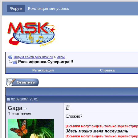
Форум
Коллекция минусовок
Форум сайта plus-msk.ru
>
Игры
Расшифровка.Супер-игра!!!
Регистрация
Справка
02.09.2007, 23:01
Gaga
Птичка певчая
Сложно?
__________________
[Ссылки могут видеть только зарегистр
Здесь можно меня послушать
[Ссылки могут видеть только зарегистр