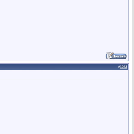
#
1043