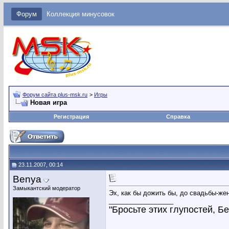
Форум
Коллекция минусовок
Форум сайта plus-msk.ru
>
Игры
Новая игра
Регистрация
Справка
23.11.2007, 00:14
Benya
Замыкантский модератор
Эх, как бы дожить бы, до свадьбы-ж
__________________
"Бросьте этих глупостей, Бен