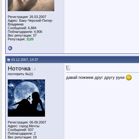
Регистрация: 26.03.2007
Адрес: Баку-Черский-Питер-
Владимир
Сообщений: 6,884
Поблагодарили: 4,906
Вес репутации:
37
Репутация:
1120
03.12.2007, 14:37
Ноточка
поспорить бы)))
давай пожмем друг другу руки
Регистрация: 06.09.2007
Адрес: город Мечты
Сообщений: 937
Поблагодарили: 2
Вес репутации:
19