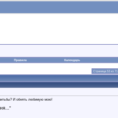
Правила
Календарь
Страница 53 из 71
енитьбы? И обнять любимую мою!
я..."