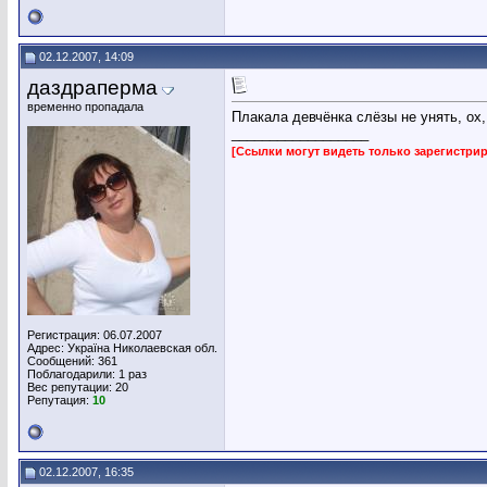
02.12.2007, 14:09
даздраперма
временно пропадала
Плакала девчёнка слёзы не унять, ох, 
__________________
[Ссылки могут видеть только зарегистр
Регистрация: 06.07.2007
Адрес: Україна Николаевская обл.
Сообщений: 361
Поблагодарили: 1 раз
Вес репутации:
20
Репутация:
10
02.12.2007, 16:35