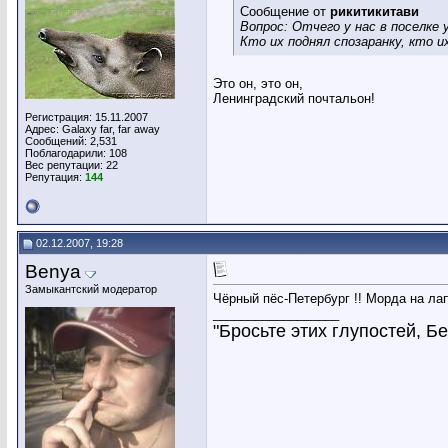
Сообщение от
рикитикитави
Вопрос: Отчего у нас в поселке 
Кто их поднял спозаранку, кто 
Это он, это он,
Ленинградский почтальон!
Регистрация: 15.11.2007
Адрес: Galaxy far, far away
Сообщений: 2,531
Поблагодарили: 108
Вес репутации:
22
Репутация:
144
02.12.2007, 19:28
Benya
Замыкантский модератор
Чёрный пёс-Петербург !! Морда на лап
__________________
"Бросьте этих глупостей, Бен