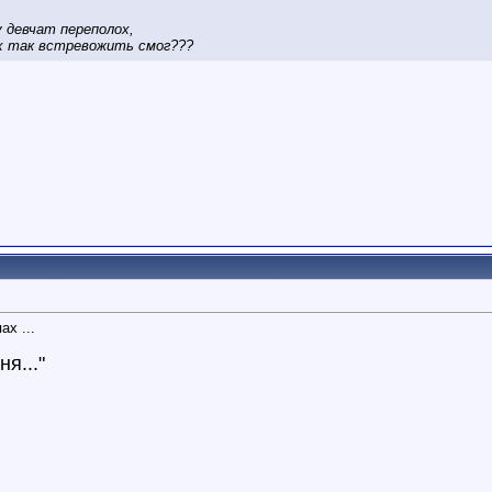
у девчат переполох,
их так встревожить смог???
ах ...
я..."