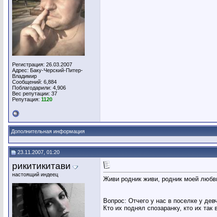
Регистрация: 26.03.2007
Адрес: Баку-Черский-Питер-
Владимир
Сообщений: 6,884
Поблагодарили: 4,906
Вес репутации:
37
Репутация:
1120
Дополнительная информация
23.11.2007, 01:20
рикитикитави
настоящий индеец
Живи родник живи, родник моей любви
Вопрос: Отчего у нас в поселке у дев
Кто их поднял спозаранку, кто их так