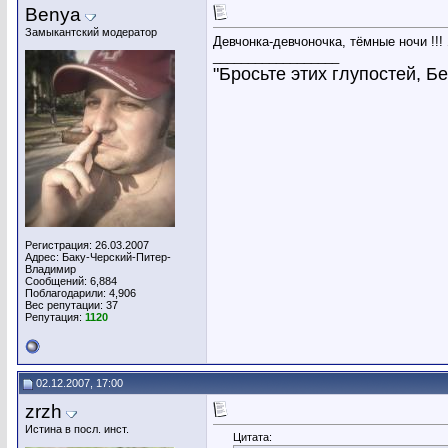
Benya
Замыкантский модератор
Девчонка-девчоночка, тёмные ночи !!!
__________________
"Бросьте этих глупостей, Бен
Регистрация: 26.03.2007
Адрес: Баку-Черский-Питер-
Владимир
Сообщений: 6,884
Поблагодарили: 4,906
Вес репутации:
37
Репутация:
1120
02.12.2007, 17:00
zrzh
Истина в посл. инст.
Цитата: