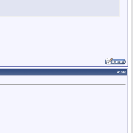
#
1048