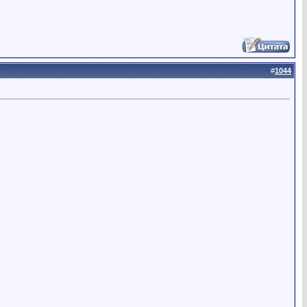
#
1044