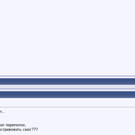
...
чат переполох,
 встревожить смог???