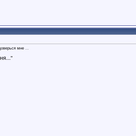
оверься мне ...
я..."