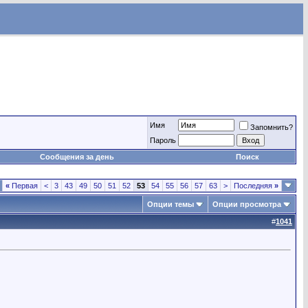
Имя
Запомнить?
Пароль
Сообщения за день
Поиск
«
Первая
<
3
43
49
50
51
52
53
54
55
56
57
63
>
Последняя
»
Опции темы
Опции просмотра
#
1041