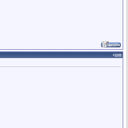
#
1049