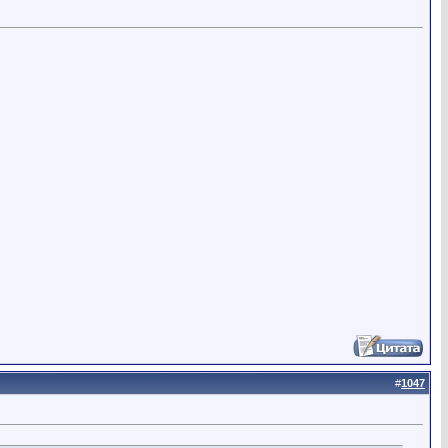
#
1047