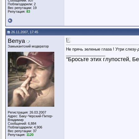
Сообщений: 937
Поблагодарили: 2
Вес репутации:
19
Репутация:
83
26.11.2007, 17:45
Benya
Замыкантский модератор
Не прячь зеленые глаза ! Утри слезу-д
__________________
"Бросьте этих глупостей, Бен
Регистрация: 26.03.2007
Адрес: Баку-Черский-Питер-
Владимир
Сообщений: 6,884
Поблагодарили: 4,906
Вес репутации:
37
Репутация:
1120