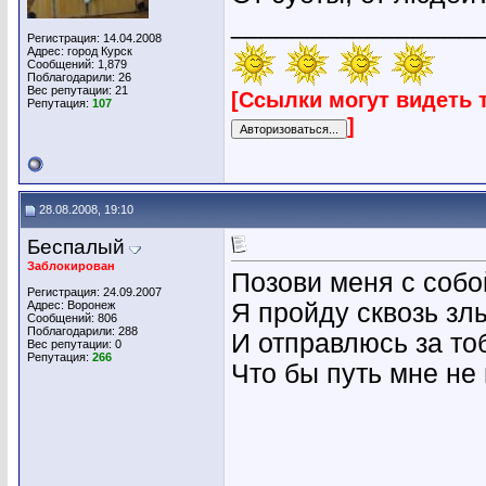
________________
Регистрация: 14.04.2008
Адрес: город Курск
Сообщений: 1,879
Поблагодарили: 26
Вес репутации:
21
[Ссылки могут видеть 
Репутация:
107
]
28.08.2008, 19:10
Беспалый
Заблокирован
Позови меня с собо
Регистрация: 24.09.2007
Адрес: Воронеж
Я пройду сквозь зл
Сообщений: 806
Поблагодарили: 288
И отправлюсь за то
Вес репутации:
0
Репутация:
266
Что бы путь мне не