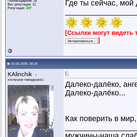
Поблагодарили: 26
Где ты сейчас, мой
Вес репутации:
21
Репутация:
107
________________
[Ссылки могут видеть 
]
30.08.2008, 08:26
KAlinchik
хохлушка-тамадушка:)
Далеко-далёко, анг
Далеко-далёко...
Как поверить в мир
________________
мужчины-наша слабо