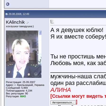
29.08.2008, 12:49
KAlinchik
хохлушка-тамадушка:)
А я девушек юблю!
Я их вместе соберу
Ты не простишь мен
Любовь моя, как за
________________
мужчины-наша слабо
один раз расслабиш
Регистрация: 25.09.2007
Адрес: г. Хмельницкий, Украина
Сообщений: 5,969
АЛИНА
Поблагодарили: 4,194
Вес репутации:
90
[Ссылки могут видеть 
Репутация:
6643
]