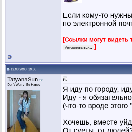
Если кому-то нужны
по электронной поч
[Ссылки могут видеть 
]
12.08.2008, 19:08
TatyanaSun
Don't Worry! Be Happy!
Я иду по городу, ид
Иду - я обязательно
(что-то вроде этог
Хочешь, вместе уй
От суеты, от людей