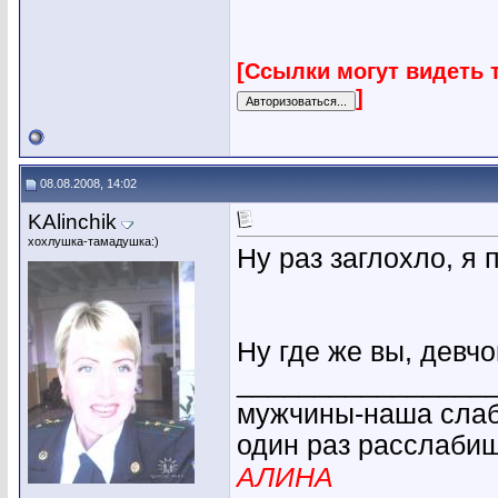
[Ссылки могут видеть 
]
08.08.2008, 14:02
KAlinchik
хохлушка-тамадушка:)
Ну раз заглохло, я
Ну где же вы, девчо
________________
мужчины-наша слабо
один раз расслабиш
АЛИНА