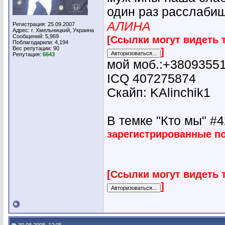
один раз расслабиш
АЛИНА
Регистрация: 25.09.2007
Адрес: г. Хмельницкий, Украина
Сообщений: 5,969
[Ссылки могут видеть 
Поблагодарили: 4,194
Вес репутации:
90
]
Репутация:
6643
мой моб.:+3809355
ICQ 407275874
Скайп: KAlinchik1
В темке "Кто мы" #42
зарегистрированные п
[Ссылки могут видеть 
]