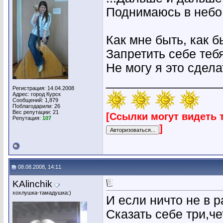
Поднимаюсь в небо 
Как мне быть, как б
Запретить себе теб
Не могу я это сделат
________________
Регистрация: 14.04.2008
Адрес: город Курск
Сообщений: 1,879
Поблагодарили: 26
Вес репутации:
21
[Ссылки могут видеть 
Репутация:
107
]
08.08.2008, 14:11
KAlinchik
хохлушка-тамадушка:)
И если ничто не в р
Сказать себе три,че