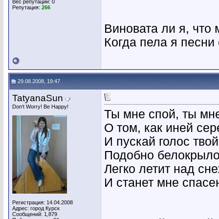
Вес репутации:
0
Репутация:
266
Виновата ли я, что 
Когда пела я песни
29.08.2008, 19:47
TatyanaSun
Don't Worry! Be Happy!
Ты мне спой, ты мн
О том, как иней сер
И пускай голос твой
Подобно белокрыло
Легко летит над сн
И станет мне спасе
Регистрация: 14.04.2008
Адрес: город Курск
Сообщений: 1,879