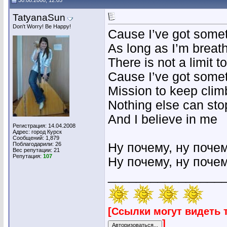
30.08.2008, 12:05
TatyanaSun
Don't Worry! Be Happy!
Cause I’ve got somet
As long as I’m breat
There is not a limit 
Cause I’ve got somet
Mission to keep clim
Nothing else can stop
And I believe in me
Регистрация: 14.04.2008
Адрес: город Курск
Сообщений: 1,879
Поблагодарили: 26
Ну почему, ну почем
Вес репутации:
21
Репутация:
107
Ну почему, ну поче
________________
[Ссылки могут видеть 
]