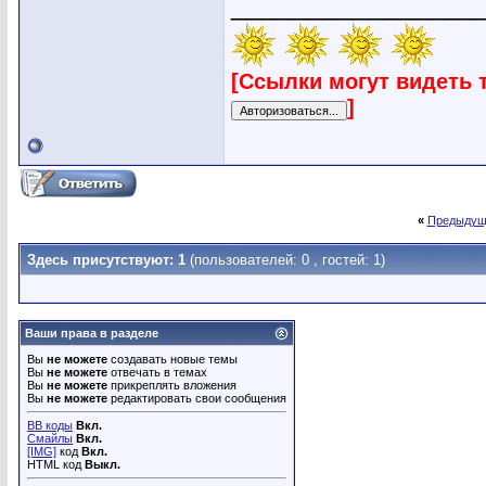
________________
[Ссылки могут видеть 
]
«
Предыдущ
Здесь присутствуют: 1
(пользователей: 0 , гостей: 1)
Ваши права в разделе
Вы
не можете
создавать новые темы
Вы
не можете
отвечать в темах
Вы
не можете
прикреплять вложения
Вы
не можете
редактировать свои сообщения
BB коды
Вкл.
Смайлы
Вкл.
[IMG]
код
Вкл.
HTML код
Выкл.