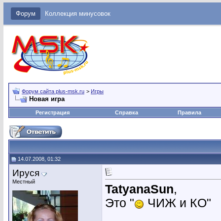
Форум
Коллекция минусовок
Форум сайта plus-msk.ru
>
Игры
Новая игра
Регистрация
Справка
Правила
14.07.2008, 01:32
Ируся
Местный
TatyanaSun
,
Это "
ЧИЖ и КО"
________________