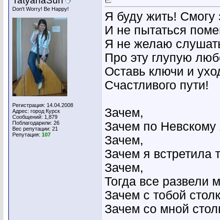
TatyanaSun
Don't Worry! Be Happy!
Я буду жить! Смогу 
И не пытаться помен
Я не желаю слушат
Про эту глупую люб
Оставь ключи и ухо
Счастливого пути!
Регистрация: 14.04.2008
Зачем,
Адрес: город Курск
Сообщений: 1,879
Поблагодарили: 26
Зачем по Невскому
Вес репутации:
21
Репутация:
107
Зачем,
Зачем я встретила 
Зачем,
Тогда все развели 
Зачем с тобой стол
Зачем со мной стол