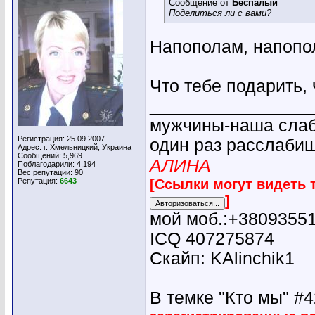
Сообщение от
Беспалый
Поделиться ли с вами?
Напополам, напопол
Что тебе подарить,
________________
мужчины-наша слабо
Регистрация: 25.09.2007
один раз расслабиш
Адрес: г. Хмельницкий, Украина
Сообщений: 5,969
АЛИНА
Поблагодарили: 4,194
Вес репутации:
90
[Ссылки могут видеть 
Репутация:
6643
]
мой моб.:+3809355
ICQ 407275874
Скайп: KAlinchik1
В темке "Кто мы" #42