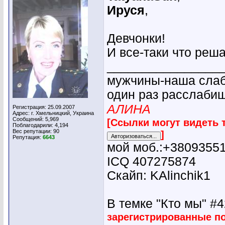
Ируся
,
Девчонки!
И все-таки что реш
________________
мужчины-наша слабо
один раз расслабиш
АЛИНА
Регистрация: 25.09.2007
Адрес: г. Хмельницкий, Украина
Сообщений: 5,969
[Ссылки могут видеть 
Поблагодарили: 4,194
Вес репутации:
90
]
Репутация:
6643
мой моб.:+3809355
ICQ 407275874
Скайп: KAlinchik1
В темке "Кто мы" #42
зарегистрированные п