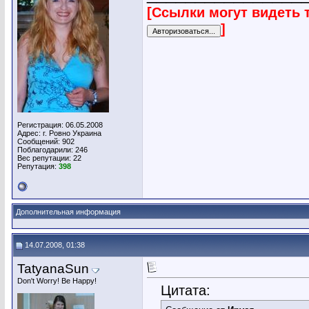
[Ссылки могут видеть 
]
Регистрация: 06.05.2008
Адрес: г. Ровно Украина
Сообщений: 902
Поблагодарили: 246
Вес репутации:
22
Репутация:
398
Дополнительная информация
14.07.2008, 01:38
TatyanaSun
Don't Worry! Be Happy!
Цитата: