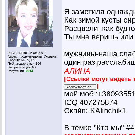
Я заметила однажд
Как зимой кусты си
Расцвели, как будто
Ты мне веришь или 
________________
мужчины-наша слабо
Регистрация: 25.09.2007
Адрес: г. Хмельницкий, Украина
Сообщений: 5,969
один раз расслабиш
Поблагодарили: 4,194
Вес репутации:
90
АЛИНА
Репутация:
6643
[Ссылки могут видеть 
]
мой моб.:+3809355
ICQ 407275874
Скайп: KAlinchik1
В темке "Кто мы" #42