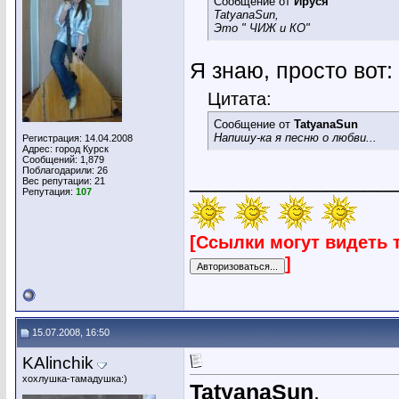
Сообщение от
Ируся
TatyanaSun,
Это " ЧИЖ и КО"
Я знаю, просто вот:
Цитата:
Сообщение от
TatyanaSun
Напишу-ка я песню о любви...
Регистрация: 14.04.2008
Адрес: город Курск
Сообщений: 1,879
Поблагодарили: 26
________________
Вес репутации:
21
Репутация:
107
[Ссылки могут видеть 
]
15.07.2008, 16:50
KAlinchik
хохлушка-тамадушка:)
TatyanaSun
,