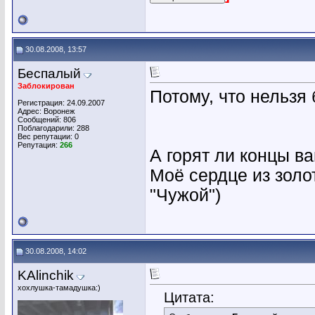
30.08.2008, 13:57
Беспалый
Заблокирован
Потому, что нельзя 
Регистрация: 24.09.2007
Адрес: Воронеж
Сообщений: 806
Поблагодарили: 288
Вес репутации:
0
Репутация:
266
А горят ли концы в
Моё сердце из золо
"Чужой")
30.08.2008, 14:02
KAlinchik
хохлушка-тамадушка:)
Цитата: