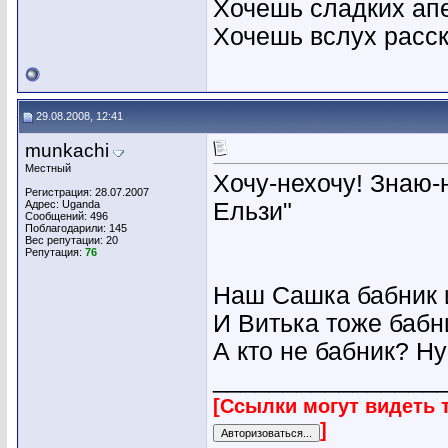
Хочешь сладких ап
Хочешь вслух расс
29.08.2008, 12:41
munkachi
Местный
Хочу-нехочу! Знаю-
Регистрация: 28.07.2007
Адрес: Uganda
Ельзи"
Сообщений: 496
Поблагодарили: 145
Вес репутации:
20
Репутация:
76
Наш Сашка бабник 
И Витька тоже бабн
А кто не бабник? Ну
________________
[Ссылки могут видеть 
]