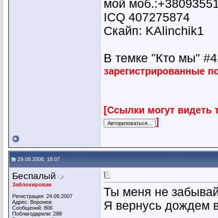
мой моб.:+3809355
ICQ 407275874
Скайп: KAlinchik1
В темке "Кто мы" #42
зарегистрированные п
[Ссылки могут видеть 
]
29.08.2008, 18:07
Беспалый
Заблокирован
Ты меня не забывай
Регистрация: 24.09.2007
Адрес: Воронеж
Я вернусь дождем в
Сообщений: 806
Поблагодарили: 288