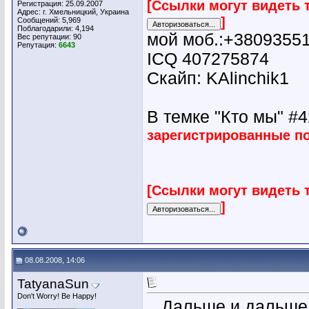
[Ссылки могут видеть 
Регистрация: 25.09.2007
Адрес: г. Хмельницкий, Украина
]
Сообщений: 5,969
Поблагодарили: 4,194
мой моб.:+3809355
Вес репутации:
90
Репутация:
6643
ICQ 407275874
Скайп: KAlinchik1
В темке "Кто мы" #42
зарегистрированные п
[Ссылки могут видеть 
]
08.08.2008, 14:06
TatyanaSun
Don't Worry! Be Happy!
...Дальше и дальше