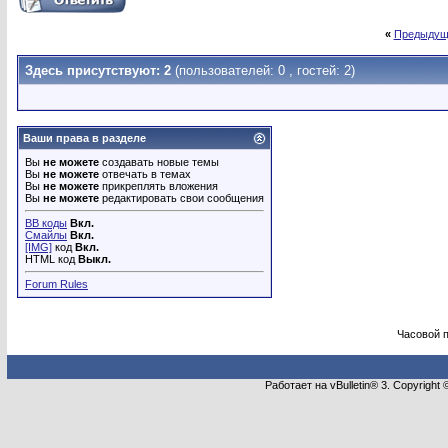
«
Предыдущ
Здесь присутствуют: 2
(пользователей: 0 , гостей: 2)
Ваши права в разделе
Вы
не можете
создавать новые темы
Вы
не можете
отвечать в темах
Вы
не можете
прикреплять вложения
Вы
не можете
редактировать свои сообщения
BB коды
Вкл.
Смайлы
Вкл.
[IMG]
код
Вкл.
HTML код
Выкл.
Forum Rules
Часовой 
Работает на vBulletin® 3. Copyright 