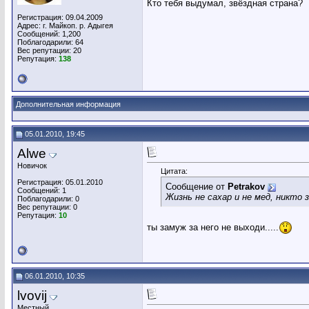
Кто тебя выдумал, звёздная страна?
Регистрация: 09.04.2009
Адрес: г. Майкоп. р. Адыгея
Сообщений: 1,200
Поблагодарили: 64
Вес репутации:
20
Репутация:
138
Дополнительная информация
05.01.2010, 19:45
Alwe
Новичок
Цитата:
Регистрация: 05.01.2010
Сообщение от
Petrakov
Сообщений: 1
Жизнь не сахар и не мед, никто 
Поблагодарили: 0
Вес репутации:
0
Репутация:
10
ты замуж за него не выходи.....
06.01.2010, 10:35
lvovij
Местный