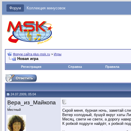
Форум
Коллекция минусовок
Форум сайта plus-msk.ru
>
Игры
Новая игра
Регистрация
Справка
Правила
24.07.2009, 05:04
Вера_из_Майкопа
Местный
Скрой меня, бурная ночь, заметай сл
Ветер холодный, бушуй вкруг хаты Ли
Месяц, свети не свети, а дорогу наве
К робкой подруге найдёт, к робкой под