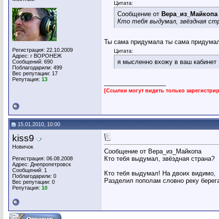
Цитата:
Сообщение от
Вера_из_Майкопа
Кто тебя выдумал, звёздная ст
Ты сама придумала ты сама придумал
Регистрация: 22.10.2009
Цитата:
Адрес: г ВОРОНЕЖ
я мысленно вхожу в ваш кабинет
Сообщений: 690
Поблагодарили: 499
Вес репутации:
17
Репутация:
13
__________________
[Ссылки могут видеть только зарегистр
15.01.2010, 10:00
kiss9
Новичок
Сообщение от Вера_из_Майкопа
Кто тебя выдумал, звёздная страна?
Регистрация: 06.08.2008
Адрес: Днепропетровск
Сообщений: 1
Кто тебя выдумал! На двоих видимо,
Поблагодарили: 0
Разделил пополам словно реку берег
Вес репутации:
0
Репутация:
10