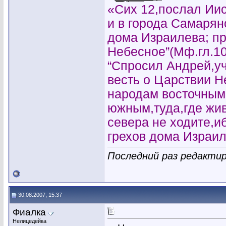
«Сих 12,послал Иис
и в города Самарян
дома Израилева; пр
Небесное”(Мф.гл.10
“Спросил Андрей,уч
весть о Царствии 
народам восточным
южным,туда,где жи
севера не ходите,и
грехов дома Израил
Последний раз редактир
30.08.2007, 15:37
Фиалка
Нелицедейка