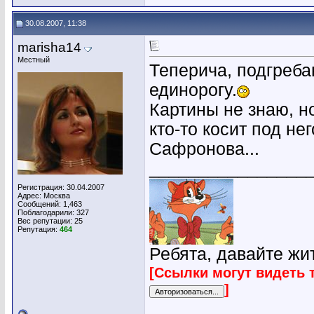
30.08.2007, 11:38
marisha14
Местный
Теперича, подгреб
единорогу.
Картины не знаю, н
кто-то косит под не
Сафронова...
________________
Регистрация: 30.04.2007
Адрес: Москва
Сообщений: 1,463
Поблагодарили: 327
Вес репутации:
25
Репутация:
464
Ребята, давайте жи
[Ссылки могут видеть 
]