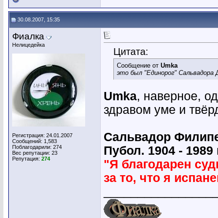
30.08.2007, 15:35
Фиалка
Нелицедейка
Цитата:
Сообщение от
Umka
это был "Единорог" Сальвадора 
Umka
, наверное, о
здравом уме и твё
Сальвадор Филипе
Регистрация: 24.01.2007
Сообщений: 1,583
Поблагодарили: 274
Пубол. 1904 - 1989 г
Вес репутации:
23
Репутация:
274
"Я благодарен суд
за то, что я испане
________________