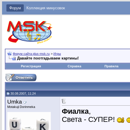
Форум
Коллекция минусовок
Форум сайта plus-msk.ru
>
Игры
Давайте поотгадываем картины!
Регистрация
Справка
Правила
30.08.2007, 11:24
Umka
Motakuji Dorinmeka
Фиалка
,
Света - СУПЕР!