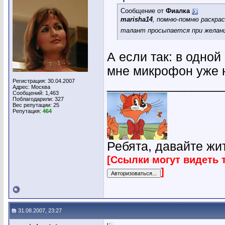
Сообщение от
Фиалка
marisha14
, помню-помню раскра
талант просыпается при желани
А если так: в одной
мне микрофон уже не
Регистрация: 30.04.2007
________________
Адрес: Москва
Сообщений: 1,463
Поблагодарили: 327
Вес репутации:
25
Репутация:
464
Ребята, давайте жи
[Ссылки могут видеть 
]
31.08.2007, 23:27