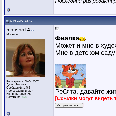
Последний раз редактир
30.08.2007, 12:41
marisha14
Местный
Фиалка
Может и мне в худо
Мне в детском саду
________________
Регистрация: 30.04.2007
Адрес: Москва
Сообщений: 1,463
Ребята, давайте жи
Поблагодарили: 327
Вес репутации:
25
Репутация:
464
[Ссылки могут видеть 
]