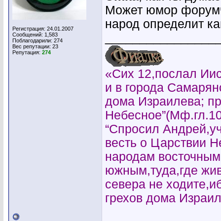
Может юмор форумч
народ определит к
Регистрация: 24.01.2007
________________
Сообщений: 1,583
Поблагодарили: 274
Вес репутации:
23
Репутация:
274
«Сих 12,послал Иис
и в города Самарян
дома Израилева; пр
Небесное”(Мф.гл.10
“Спросил Андрей,уч
весть о Царствии 
народам восточным
южным,туда,где жи
севера не ходите,и
грехов дома Израил