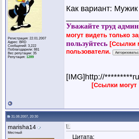
Как вариант: Мужик
________________
Уважайте труд админ
могут видеть только з
Регистрация: 22.01.2007
пользуйтесь
Адрес: BRD
[Ссылки 
Сообщений: 3,222
Поблагодарили: 881
пользователи.
Вес репутации:
35
Репутация:
1289
[IMG]http://*********r
[Ссылки могут
31.08.2007, 20:30
marisha14
Местный
Цитата: