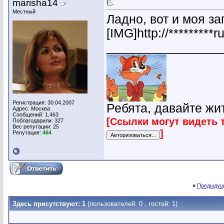
marisha14
Местный
Ладно, вот и моя за
[IMG]http://*********
________________
Регистрация: 30.04.2007
Ребята, давайте жи
Адрес: Москва
Сообщений: 1,463
[Ссылки могут видеть 
Поблагодарили: 327
Вес репутации:
25
]
Репутация:
464
«
Предыдущ
Здесь присутствуют: 1
(пользователей: 0 , гостей: 1)