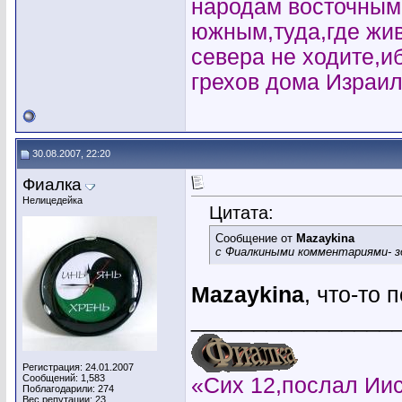
народам восточным
южным,туда,где жи
севера не ходите,и
грехов дома Израил
30.08.2007, 22:20
Фиалка
Нелицедейка
Цитата:
Сообщение от
Mazaykina
с Фиалкиными комментариями- зд
Mazaykina
, что-то
________________
Регистрация: 24.01.2007
Сообщений: 1,583
«Сих 12,послал Иис
Поблагодарили: 274
Вес репутации:
23