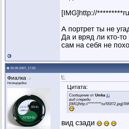
[IMG]http://*********
А портрет ты не уг
Да и вряд ли кто-то
сам на себя не похо
30.08.2007, 17:03
Фиалка
Нелицедейка
Цитата:
Сообщение от
Umka
вид спереди
[IMG]http://*********ru/55972.jpg[/I
вид сзади