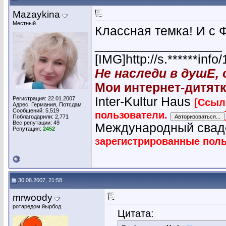
Mazaykina
Местный
Классная темка! И с 
__________________
[IMG]http://s.******in
Не наследи в душЕ,
Мои интернет-дитятк
Inter-Kultur Haus
Регистрация: 22.01.2007
[Ссыл
Адрес: Германия, Потсдам
Сообщений: 5,519
пользователи.
Поблагодарили: 2,771
Вес репутации:
49
Международный сва
Репутация:
2452
зарегистрированные пол
30.08.2007, 21:58
mrwoody
ротаредом йырбод
Цитата: