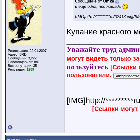
Сообщение от
Umka
и ещё одна, про лошадь
[IMG]http://*********ru/32418.jpg[/I
Купание красного 
________________
Уважайте труд админ
Регистрация: 22.01.2007
Адрес: BRD
могут видеть только з
Сообщений: 3,222
Поблагодарили: 881
пользуйтесь
[Ссылки 
Вес репутации:
35
Репутация:
1289
пользователи.
[IMG]http://*********r
[Ссылки могут