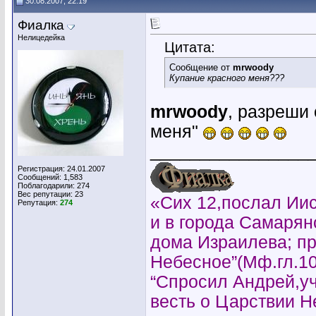
30.08.2007, 22:19
Фиалка
Нелицедейка
Цитата:
Сообщение от
mrwoody
Купание красного меня???
mrwoody
, разреши
меня"
________________
Регистрация: 24.01.2007
Сообщений: 1,583
Поблагодарили: 274
Вес репутации:
23
«Сих 12,послал Иис
Репутация:
274
и в города Самарян
дома Израилева; пр
Небесное”(Мф.гл.10
“Спросил Андрей,уч
весть о Царствии 