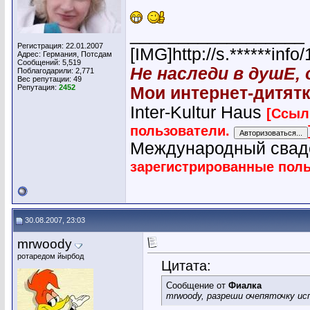
__________________
Регистрация: 22.01.2007
[IMG]http://s.******in
Адрес: Германия, Потсдам
Сообщений: 5,519
Не наследи в душЕ,
Поблагодарили: 2,771
Вес репутации:
49
Репутация:
2452
Мои интернет-дитятк
Inter-Kultur Haus
[Ссыл
пользователи.
Международный сва
зарегистрированные пол
30.08.2007, 23:03
mrwoody
ротаредом йырбод
Цитата:
Сообщение от
Фиалка
mrwoody, разреши очепяточку ис