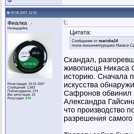
30.08.2007, 12:32
Фиалка
Нелицедейка
Цитата:
Сообщение от
marisha14
типа конъюнктурщика Никаса Са
Скандал, разгоревш
живописца Никаса 
историю. Сначала п
искусства обнаруж
Регистрация: 24.01.2007
Сообщений: 1,583
Поблагодарили: 274
Сафронов обвинил 
Вес репутации:
23
Репутация:
274
Александра Гайсина
что производство п
разрешения самого