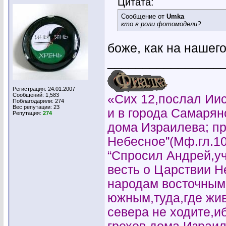
Цитата:
Сообщение от
Umka
кто в роли фотомодели?
боже, как на нашег
________________
Регистрация: 24.01.2007
Сообщений: 1,583
«Сих 12,послал Иис
Поблагодарили: 274
Вес репутации:
23
и в города Самарян
Репутация:
274
дома Израилева; пр
Небесное”(Мф.гл.10
“Спросил Андрей,уч
весть о Царствии 
народам восточным
южным,туда,где жи
севера не ходите,и