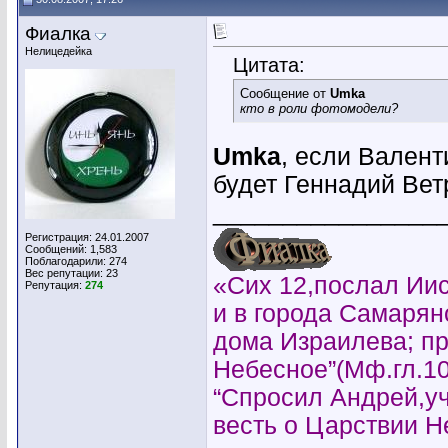
Фиалка
Нелицедейка
Цитата:
Сообщение от
Umka
кто в роли фотомодели?
Umka
, если Вален
будет Геннадий Ве
________________
Регистрация: 24.01.2007
Сообщений: 1,583
Поблагодарили: 274
Вес репутации:
23
«Сих 12,послал Иис
Репутация:
274
и в города Самарян
дома Израилева; пр
Небесное”(Мф.гл.10
“Спросил Андрей,уч
весть о Царствии 