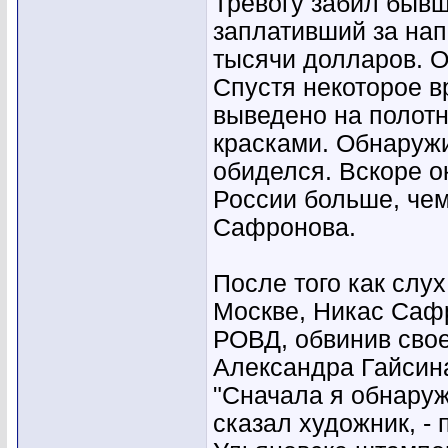
Тревогу забил быв
заплативший за на
тысячи долларов. О
Спустя некоторое в
выведено на полотн
красками. Обнаружи
обиделся. Вскоре о
России больше, че
Сафронова.
После того как слу
Москве, Никас Саф
РОВД, обвинив свое
Александра Гайсина
"Сначала я обнаруж
сказал художник, - 