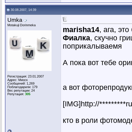
30.08.2007, 14:39
Umka
Motakuji Dorinmeka
marisha14
, ага, э
Фиалка
, скучно гри
поприкалываемя
А пока вот тебе ор
Регистрация: 23.01.2007
Адрес: Минск
Сообщений: 1,269
а вот фоторепродук
Поблагодарили: 179
Вес репутации:
24
Репутация:
305
[IMG]http://*********
кто в роли фотомо