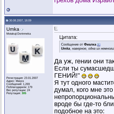
грехов дома Израил
30.08.2007, 16:09
Umka
Motakuji Dorinmeka
Цитата:
Сообщение от
Фиалка
Umka
, наверное, одна из немно
Да уж, гении они т
Если ты сумасшедши
ГЕНИЙ!"
Регистрация: 23.01.2007
Я тут одного масти
Адрес: Минск
Сообщений: 1,269
Поблагодарили: 179
думал, кого мне эт
Вес репутации:
24
Репутация:
305
непропорциональные
вроде бы где-то бли
подобное на это: