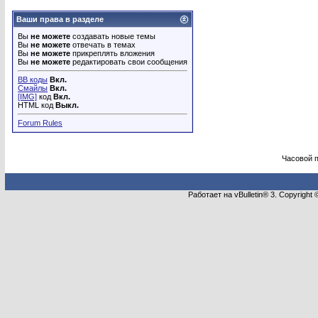
Ваши права в разделе
Вы
не можете
создавать новые темы
Вы
не можете
отвечать в темах
Вы
не можете
прикреплять вложения
Вы
не можете
редактировать свои сообщения
BB коды
Вкл.
Смайлы
Вкл.
[IMG]
код
Вкл.
HTML код
Выкл.
Forum Rules
Часовой 
Работает на vBulletin® 3. Copyright 