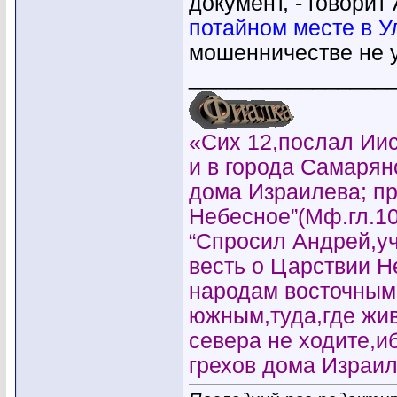
документ, - говорит
потайном месте в У
мошенничестве не у
________________
«Сих 12,послал Иис
и в города Самарян
дома Израилева; пр
Небесное”(Мф.гл.10
“Спросил Андрей,уч
весть о Царствии 
народам восточным
южным,туда,где жи
севера не ходите,и
грехов дома Израил