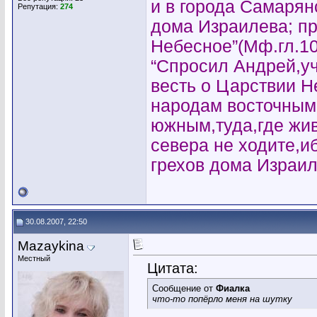
и в города Самарян
Репутация:
274
дома Израилева; пр
Небесное”(Мф.гл.10
“Спросил Андрей,уч
весть о Царствии 
народам восточным
южным,туда,где жи
севера не ходите,и
грехов дома Израил
30.08.2007, 22:50
Mazaykina
Местный
Цитата:
Сообщение от
Фиалка
что-то попёрло меня на шутку