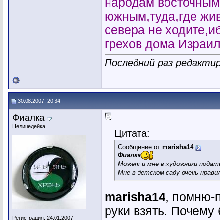
народам восточным
южным,туда,где жи
севера не ходите,и
грехов дома Израил
Последний раз редактир
30.08.2007, 20:34
Фиалка
Нелицедейка
Цитата:
Сообщение от
marisha14
Фиалка
Может и мне в художники подат
Мне в детском саду очень нравил
marisha14
, помню-
руки взять. Почему
Регистрация: 24.01.2007