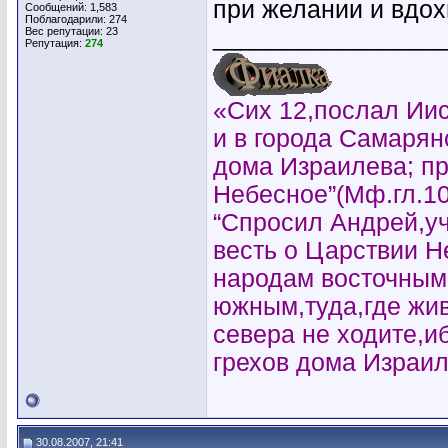
при желании и вдо
Сообщений: 1,583
Поблагодарили: 274
________________
Вес репутации:
23
Репутация:
274
«Сих 12,послал Иис
и в города Самарян
дома Израилева; пр
Небесное”(Мф.гл.10
“Спросил Андрей,уч
весть о Царствии 
народам восточным
южным,туда,где жи
севера не ходите,и
грехов дома Израил
30.08.2007, 21:41