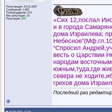
________________
Регистрация: 24.01.2007
Сообщений: 1,583
Поблагодарили: 274
Вес репутации:
23
«Сих 12,послал Иис
Репутация:
274
и в города Самарян
дома Израилева; пр
Небесное”(Мф.гл.10
“Спросил Андрей,уч
весть о Царствии 
народам восточным
южным,туда,где жи
севера не ходите,и
грехов дома Израил
Последний раз редактир
30.08.2007, 17:26