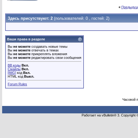
«
Предыдущ
Здесь присутствуют: 2
(пользователей: 0 , гостей: 2)
Ваши права в разделе
Вы
не можете
создавать новые темы
Вы
не можете
отвечать в темах
Вы
не можете
прикреплять вложения
Вы
не можете
редактировать свои сообщения
BB коды
Вкл.
Смайлы
Вкл.
[IMG]
код
Вкл.
HTML код
Выкл.
Forum Rules
Часовой 
Работает на vBulletin® 3. Copyright 