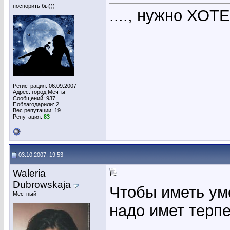
поспорить бы)))
...., нужно ХОТ
Регистрация: 06.09.2007
Адрес: город Мечты
Сообщений: 937
Поблагодарили: 2
Вес репутации:
19
Репутация:
83
03.10.2007, 19:53
Waleria
Dubrowskaja
Чтобы иметь ум
Местный
надо имет терп
_____________