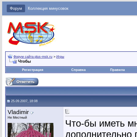
Форум
Коллекция минусовок
Форум сайта plus-msk.ru
>
Игры
Чтобы
Регистрация
Справка
Правила
25.09.2007, 18:08
Vladimir
Не Местный
Что-бы иметь м
дополнительно 