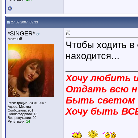
27.09.2007, 09:33
*SINGER*
Местный
Чтобы ходить в 
находится...
_____________
Хочу любить 
Отдать всю н
Быть светом 
Регистрация: 24.01.2007
Адрес: Москва
Хочу быть ВС
Сообщений: 961
Поблагодарили: 13
Вес репутации:
20
Репутация:
14