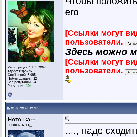
Чтобы положить
его
_____________
[Ссылки могут ви
пользователи.
Здесь можно 
[Ссылки могут ви
Регистрация: 18.03.2007
пользователи.
Адрес: Израиль
Сообщений: 3,095
Поблагодарили: 12
Вес репутации:
24
Репутация:
104
01.10.2007, 12:32
Ноточка
поспорить бы)))
...., надо сходи