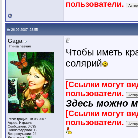
пользователи.
26.09.2007, 23:55
Gaga
Птичка певчая
Чтобы иметь кр
солярий
_____________
[Ссылки могут ви
пользователи.
Здесь можно 
[Ссылки могут ви
Регистрация: 18.03.2007
пользователи.
Адрес: Израиль
Сообщений: 3,095
Поблагодарили: 12
Вес репутации:
24
Репутация:
104