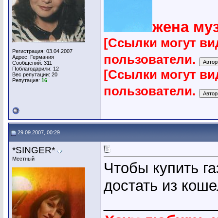
жена му
[Ссылки могут ви
Регистрация: 03.04.2007
пользователи.
Адрес: Германия
Сообщений: 311
Поблагодарили: 12
[Ссылки могут ви
Вес репутации:
20
Репутация:
16
пользователи.
29.09.2007, 00:29
*SINGER*
Местный
Чтобы купить га
достать из коше
_____________