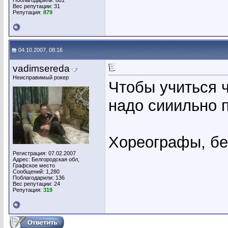
Поблагодарили: 881
Вес репутации:
31
Репутация:
879
04.10.2007, 08:16
vadimsereda
Неисправимый рокер
Чтобы учиться 
надо сииильно 
Хореографы, бе
Регистрация: 07.02.2007
Адрес: Белгородская обл,
Графское место
Сообщений: 1,280
Поблагодарили: 136
Вес репутации:
24
Репутация:
319