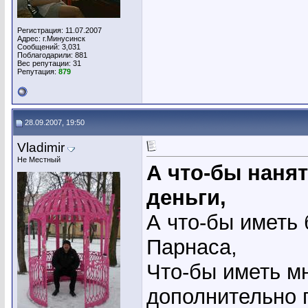
Регистрация: 11.07.2007
Адрес: г.Минусинск
Сообщений: 3,031
Поблагодарили: 881
Вес репутации:
31
Репутация:
879
28.09.2007, 19:50
Vladimir
Не Местный
А что-бы наня
деньги,
А что-бы иметь
Парнаса,
Что-бы иметь м
дополнительно 