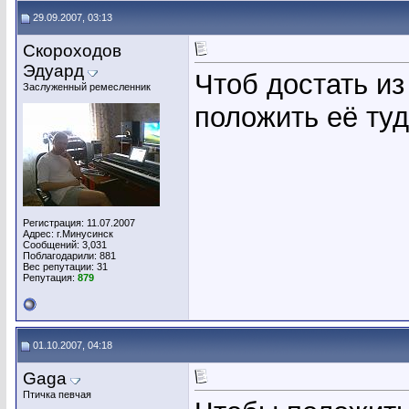
29.09.2007, 03:13
Скороходов
Эдуард
Чтоб достать и
Заслуженный ремесленник
положить её ту
Регистрация: 11.07.2007
Адрес: г.Минусинск
Сообщений: 3,031
Поблагодарили: 881
Вес репутации:
31
Репутация:
879
01.10.2007, 04:18
Gaga
Птичка певчая