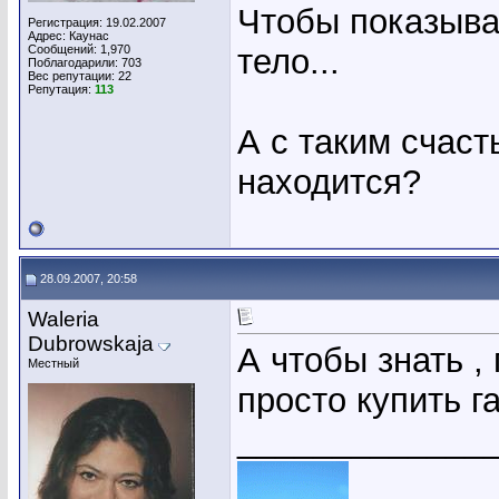
Чтобы показыва
Регистрация: 19.02.2007
Адрес: Каунас
Сообщений: 1,970
тело...
Поблагодарили: 703
Вес репутации:
22
Репутация:
113
А с таким счаст
находится?
28.09.2007, 20:58
Waleria
Dubrowskaja
А чтобы знать ,
Местный
просто купить г
_____________