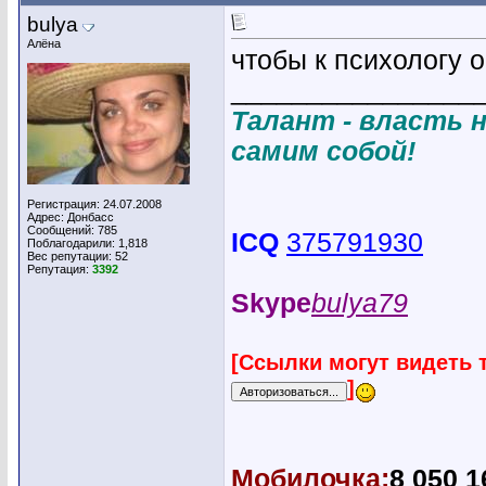
bulya
Алёна
чтобы к психологу 
________________
Талант - власть н
самим собой!
Регистрация: 24.07.2008
Адрес: Донбасс
Сообщений: 785
ICQ
375791930
Поблагодарили: 1,818
Вес репутации:
52
Репутация:
3392
Skype
bulya79
[Ссылки могут видеть 
]
Мобилочка:
8 050 1