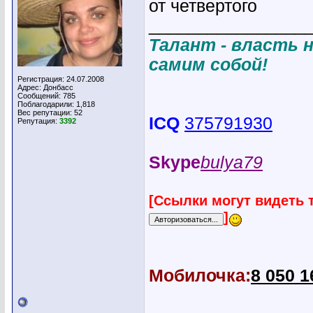
от четвертого
________________
Талант - власть н
самим собой!
Регистрация: 24.07.2008
Адрес: Донбасс
Сообщений: 785
Поблагодарили: 1,818
Вес репутации:
52
ICQ
375791930
Репутация:
3392
Skype
bulya79
[Ссылки могут видеть 
]
Мобилочка:
8 050 1