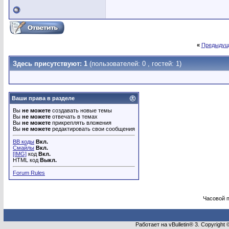
«
Предыдущ
Здесь присутствуют: 1
(пользователей: 0 , гостей: 1)
Ваши права в разделе
Вы
не можете
создавать новые темы
Вы
не можете
отвечать в темах
Вы
не можете
прикреплять вложения
Вы
не можете
редактировать свои сообщения
BB коды
Вкл.
Смайлы
Вкл.
[IMG]
код
Вкл.
HTML код
Выкл.
Forum Rules
Часовой 
Работает на vBulletin® 3. Copyright 