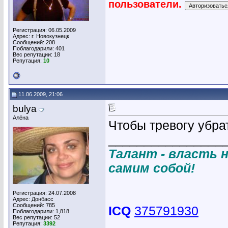
пользователи.
Регистрация: 06.05.2009
Адрес: г. Новокузнецк
Сообщений: 208
Поблагодарили: 401
Вес репутации:
18
Репутация:
10
11.06.2009, 21:06
bulya
Алёна
Чтобы тревогу убра
________________
Талант - власть н
самим собой!
Регистрация: 24.07.2008
Адрес: Донбасс
Сообщений: 785
ICQ
375791930
Поблагодарили: 1,818
Вес репутации:
52
Репутация:
3392