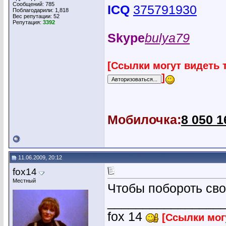
Сообщений: 785
ICQ
375791930
Поблагодарили: 1,818
Вес репутации:
52
Репутация:
3392
Skype
bulya79
[Ссылки могут видеть 
]
Мобилочка:
8 050 1
11.06.2009, 20:12
fox14
Местный
Чтобы побороть сво
________________
fox 14
[Ссылки мог