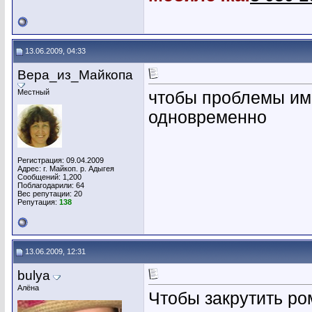
13.06.2009, 04:33
Вера_из_Майкопа
Местный
чтобы проблемы име
одновременно
Регистрация: 09.04.2009
Адрес: г. Майкоп. р. Адыгея
Сообщений: 1,200
Поблагодарили: 64
Вес репутации:
20
Репутация:
138
13.06.2009, 12:31
bulya
Алёна
Чтобы закрутить ро