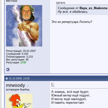
Местный
Цитата:
Сообщение от
Вера_из_Майкопа
Ну всё, я обиделась.
Это из репертуара Лолиты?
Регистрация: 25.02.2007
Сообщений: 9,165
Поблагодарили: 3,133
Вес репутации:
46
Репутация:
1747
31.10.2009, 14:02
mrwoody
ротаредом йырбод
А знаешь, всё ещё будет,
Южный ветер ещё подует,
И весну ещё наколдует,
И память перелистает.