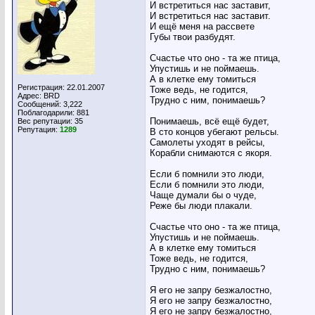
И встретиться нас заставит,
И встретиться нас заставит.
И ещё меня на рассвете
Губы твои разбудят.
Счастье что оно - та же птица,
Упустишь и не поймаешь.
А в клетке ему томиться
Регистрация: 22.01.2007
Тоже ведь, не годится,
Адрес: BRD
Трудно с ним, понимаешь?
Сообщений: 3,222
Поблагодарили: 881
Понимаешь, всё ещё будет,
Вес репутации:
35
Репутация:
1289
В сто концов убегают рельсы.
Самолеты уходят в рейсы,
Корабли снимаются с якоря.
Если б помнили это люди,
Если б помнили это люди,
Чаще думали бы о чуде,
Реже бы люди плакали.
Счастье что оно - та же птица,
Упустишь и не поймаешь.
А в клетке ему томиться
Тоже ведь, не годится,
Трудно с ним, понимаешь?
Я его не запру безжалостно,
Я его не запру безжалостно,
Я его не запру безжалостно,