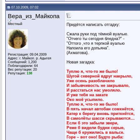
07.10.2009, 07:02
Вера_из_Майкопа
Местный
Придётся написать отгадку:
Сжала руки под тёмной вуалью.
"Отчего ты сегодня бледна?" -
"Оттого ,что я терпкой вуалью
Напоила его допьяна".
(Ахматова).
Регистрация: 09.04.2009
Адрес: г. Майкоп. р. Адыгея
Новая загадка:
Сообщений: 1,200
Поблагодарили: 64
Вес репутации:
20
Туплю я, что-то же было!
Репутация:
138
Шугой северной вдруг накрыло,
Уже осень разоблачило
И забывчивость не закрывало,
И расстаться нас умоляло.
И уже тебя на закате
Око моё усыпило.
Туплю я, что-то же было!
В пять начал автобан сомкнётся,
Катер к берегу вновь приткнётся,
В самолёты шасси скрываются…
Если б это забыли звери,
Реже б видели будни серые,
Чаще б кружились в вальсе.
Горе – вот оно! Будто рыба: