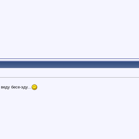
веду бесе-эду...