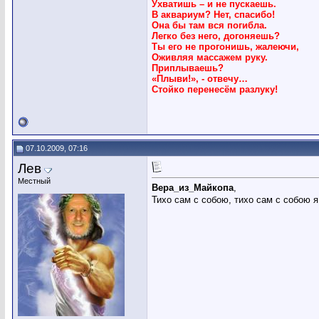
Ухватишь – и не пускаешь.
В аквариум? Нет, спасибо!
Она бы там вся погибла.
Легко без него, догоняешь?
Ты его не прогонишь, жалеючи,
Оживляя массажем руку.
Приплываешь?
«Плыви!», - отвечу…
Стойко перенесём разлуку!
07.10.2009, 07:16
Лев
Местный
Вера_из_Майкопа
,
Тихо сам с собою, тихо сам с собою я 