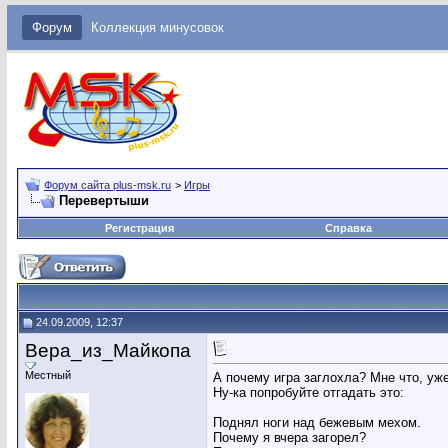
Форум
Коллекция минусовок
Форум сайта plus-msk.ru
>
Игры
Перевертыши
Регистрация
Справка
24.09.2009, 12:37
Вера_из_Майкопа
Местный
А почему игра заглохла? Мне что, уж
Ну-ка попробуйте отгадать это:
Поднял ноги над бежевым мехом.
Почему я вчера загорел?