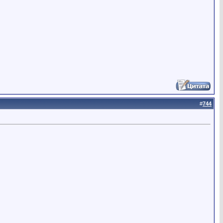
#
744