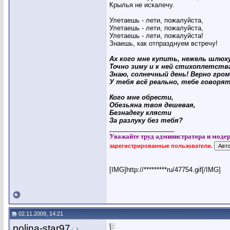
Крылья не искалечу.
Улетаешь - лети, пожалуйста,
Улетаешь - лети, пожалуйста,
Улетаешь - лети, пожалуйста!
Знаешь, как отпразднуем встречу!
Ах кого мне купить, нежель шлюху
Точно зиму и к ней стихоплетств
Знаю, солнечный день! Верно гром
У тебя всё реально, тебе говорят
Кого мне обрести,
Обезьяна твоя дешевая,
Безнадегу клясти
За разлуку без тебя?
__________________
Уважайте труд администратора и модер
зарегистрированные пользователи.
[IMG]http://*********ru/47754.gif[/IMG]
02.11.2009, 14:21
polina-star97