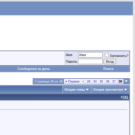
Имя
Запомнить?
Пароль
Сообщения за день
Поиск
Страница 38 из 38
«
Первая
<
28
34
35
36
37
38
Опции темы
Опции просмотра
#
741