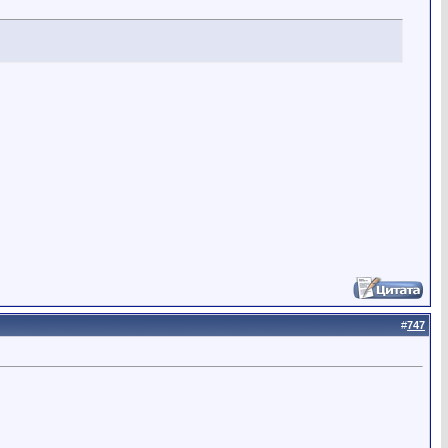
#
747