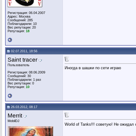
Регистрация: 06.04.2007
Адрес: Москва
Сообщений: 285
Поблагодарили: 10
Вес репутации:
20
Репутация:
18
02.07.2011, 18:56
Saint tracer
Пользователь
Иногда в шашки по сети играю
Регистрация: 08.06.2009
Сообщений: 30
Поблагодарили: 1 раз
Вес репутации:
0
Репутация:
10
26.03.2012, 08:17
Merrit
MobilDJ
World of Tanks!!! советую! Не ожидал 