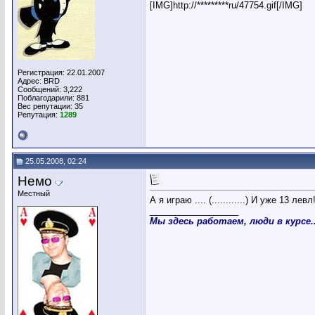
[IMG]http://*********ru/47754.gif[/IMG]
Регистрация: 22.01.2007
Адрес: BRD
Сообщений: 3,222
Поблагодарили: 881
Вес репутации:
35
Репутация:
1289
25.05.2008, 02:24
Немо
Местный
А я играю .... (............) И уже 13 левл!!!
__________________
Мы здесь работаем, люди в курсе..