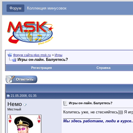
Форум
Коллекция минусовок
Форум сайта plus-msk.ru
>
Игры
Игры он-лайн. Балуетесь?
Регистрация
Справка
21.05.2008, 01:35
Немо
Игры он-лайн. Балуетесь?
Местный
Колитесь уже, не стесняйтесь)))) Я и
__________________
Мы здесь работаем, люди в курсе..