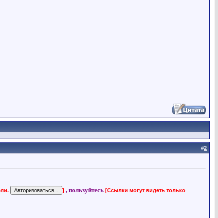
#
2
, пользуйтесь
ели.
]
[Ссылки могут видеть только