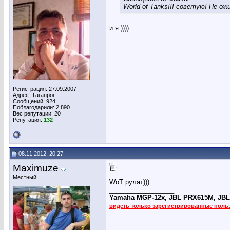
World of Tanks!!! советую! Не ож
и я ))))
Регистрация: 27.09.2007
Адрес: Таганрог
Сообщений: 924
Поблагодарили: 2,890
Вес репутации:
20
Репутация:
132
08.11.2012, 20:27
Maximuze
Местный
WoT рулят)))
__________________
Yamaha MGP-12x, JBL PRX615M, JBL 
видеть только зарегистрированные поль