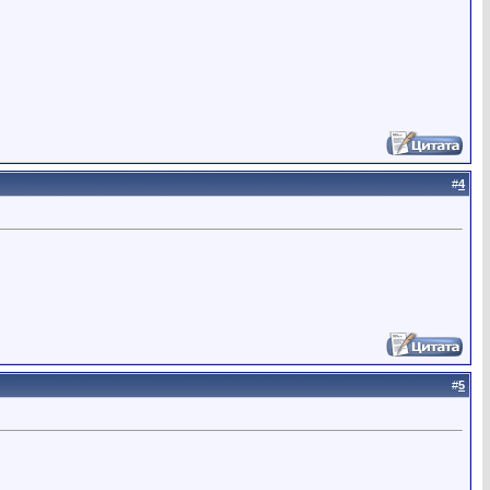
#
4
#
5