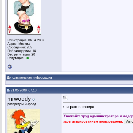
Регистрация: 06.04.2007
Адрес: Москва
Сообщений: 285
Поблагодарили: 10
Вес репутации:
20
Репутация:
18
Дополнительная информация
21.05.2008, 07:13
mrwoody
ротаредом йырбод
я играю в сапера.
__________________
Уважайте труд администратора и модер
зарегистрированные пользователи.