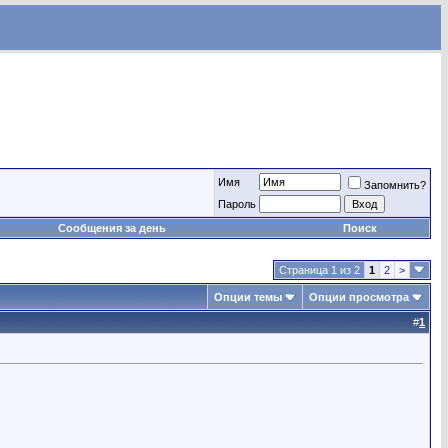
Имя
Запомнить?
Пароль
Сообщения за день
Поиск
Страница 1 из 2
1
2
>
Опции темы
Опции просмотра
#
1