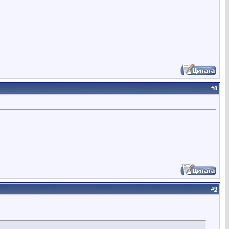
#
8
#
9