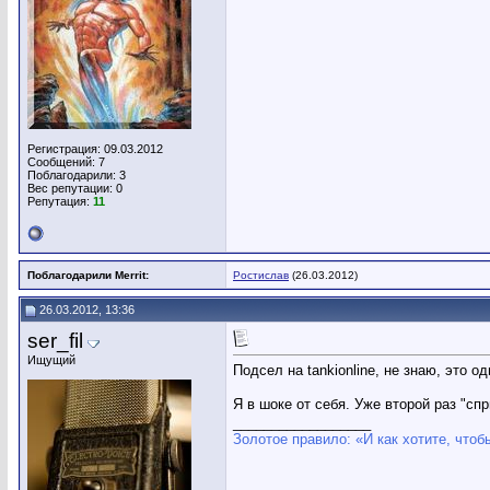
Регистрация: 09.03.2012
Сообщений: 7
Поблагодарили: 3
Вес репутации:
0
Репутация:
11
Поблагодарили Merrit:
Ростислав
(26.03.2012)
26.03.2012, 13:36
ser_fil
Ищущий
Подсел на tankionline, не знаю, это од
Я в шоке от себя. Уже второй раз "сп
__________________
Золотое правило: «И как хотите, чтоб