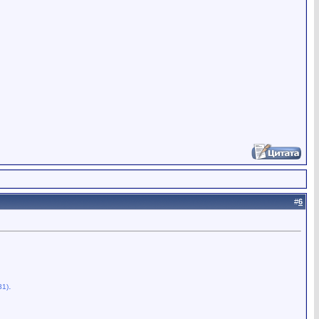
#
6
.
31)