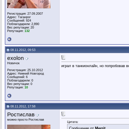
Регистрация: 27.09.2007
Адрес: Таганрог
Сообщений: 924
Поблагодарили: 2,890
Вес репутации:
20
Репутация:
132
08.11.2012, 09:53
exolon
Новичок
играл в танкионлайн, но попробовав 
Регистрация: 25.10.2012
Адрес: Нижний Новгород
Сообщений: 6
Поблагодарили: 0
Вес репутации:
0
Репутация:
10
08.11.2012, 17:58
Ростислав
можно просто Ростислав
Цитата:
Сообщение от
Merrit