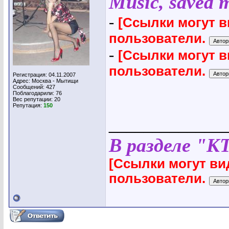
Music, saved my
-
[Ссылки могут 
пользователи.
-
[Ссылки могут 
пользователи.
Регистрация: 04.11.2007
Адрес: Москва - Мытищи
Сообщений: 427
Поблагодарили: 76
Вес репутации:
20
Репутация:
150
_____________
В разделе "К
[Ссылки могут ви
пользователи.