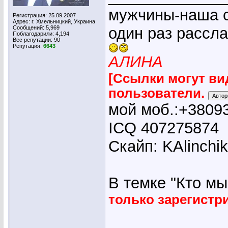
мужчины-наша с
Регистрация: 25.09.2007
Адрес: г. Хмельницкий, Украина
Сообщений: 5,969
один раз рассл
Поблагодарили: 4,194
Вес репутации:
90
Репутация:
6643
АЛИНА
[Ссылки могут ви
пользователи.
мой моб.:+3809
ICQ 407275874
Скайп: KAlinchi
В темке "Кто мы"
только зарегист