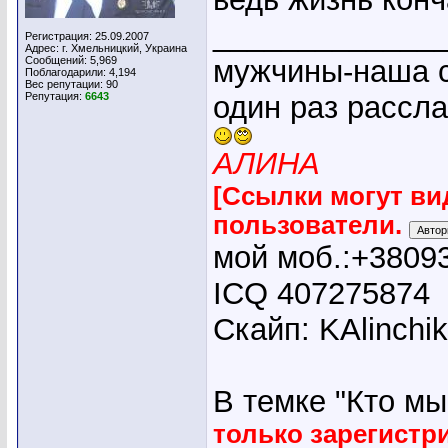
_____________
Регистрация: 25.09.2007
Адрес: г. Хмельницкий, Украина
Сообщений: 5,969
мужчины-наша с
Поблагодарили: 4,194
Вес репутации:
90
Репутация:
6643
один раз рассл
АЛИНА
[Ссылки могут ви
пользователи.
мой моб.:+3809
ICQ 407275874
Скайп: KAlinchi
В темке "Кто мы"
только зарегист