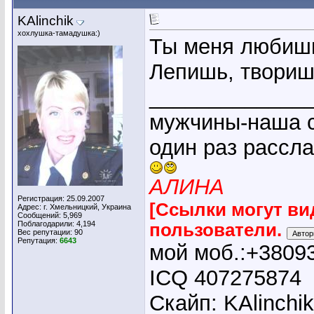
KAlinchik
хохлушка-тамадушка:)
Ты меня любиш
Лепишь, твориш
_____________
мужчины-наша с
один раз рассл
АЛИНА
Регистрация: 25.09.2007
[Ссылки могут ви
Адрес: г. Хмельницкий, Украина
Сообщений: 5,969
Поблагодарили: 4,194
пользователи.
Вес репутации:
90
Репутация:
6643
мой моб.:+3809
ICQ 407275874
Скайп: KAlinchi