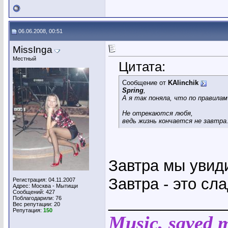
06.06.2008, 00:51
MissInga
Местный
Цитата:
Сообщение от
KAlinchik
Spring
,
А я так поняла, что по правилам
Не отрекаются любя,
ведь жизнь кончается не завтра.
Завтра мы увид
Завтра - это сла
Регистрация: 04.11.2007
Адрес: Москва - Мытищи
Сообщений: 427
_____________
Поблагодарили: 76
Вес репутации:
20
Репутация:
150
Music, saved my