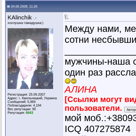
04.06.2008, 11:26
KAlinchik
хохлушка-тамадушка:)
Между нами, м
сотни несбывши
_____________
мужчины-наша с
один раз рассл
АЛИНА
Регистрация: 25.09.2007
[Ссылки могут ви
Адрес: г. Хмельницкий, Украина
Сообщений: 5,969
Поблагодарили: 4,194
пользователи.
Вес репутации:
90
Репутация:
6643
мой моб.:+3809
ICQ 407275874