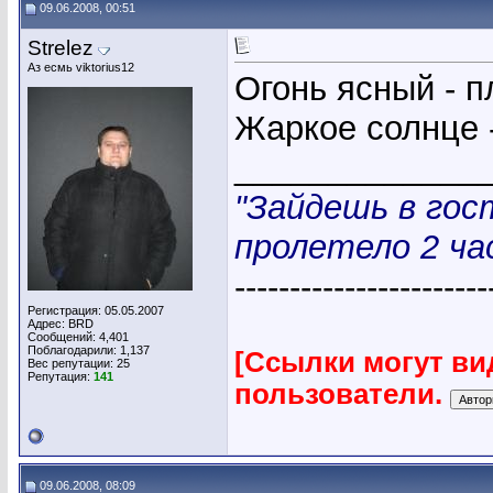
09.06.2008, 00:51
Strelez
Аз есмь viktorius12
Огонь ясный - п
Жаркое солнце -
_____________
"Зайдешь в гос
пролетело 2 час
-----------------------
Регистрация: 05.05.2007
Адрес: BRD
Сообщений: 4,401
Поблагодарили: 1,137
[Ссылки могут ви
Вес репутации:
25
Репутация:
141
пользователи.
09.06.2008, 08:09