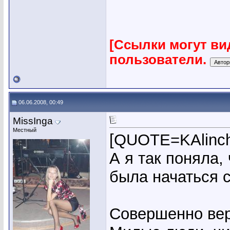
[Ссылки могут ви
пользователи.
06.06.2008, 00:49
MissInga
Местный
[QUOTE=KAlinch
А я так поняла,
была начаться с
Совершенно вер