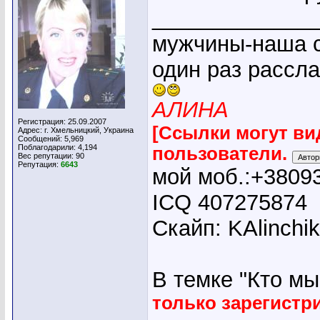
_____________
мужчины-наша с
один раз рассл
АЛИНА
Регистрация: 25.09.2007
[Ссылки могут ви
Адрес: г. Хмельницкий, Украина
Сообщений: 5,969
Поблагодарили: 4,194
пользователи.
Вес репутации:
90
Репутация:
6643
мой моб.:+3809
ICQ 407275874
Скайп: KAlinchi
В темке "Кто мы"
только зарегист