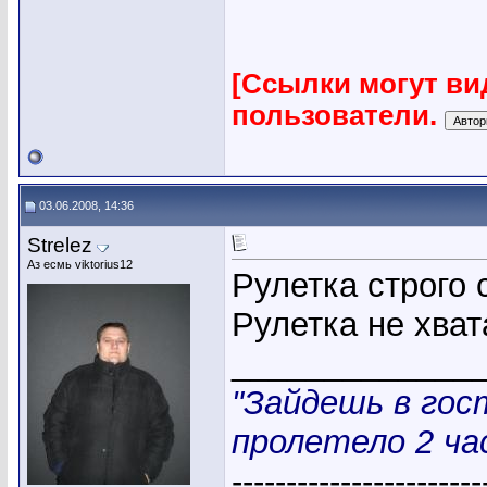
[Ссылки могут ви
пользователи.
03.06.2008, 14:36
Strelez
Аз есмь viktorius12
Рулетка строго 
Рулетка не хват
_____________
"Зайдешь в гос
пролетело 2 час
-----------------------