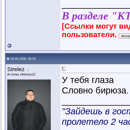
_____________
В разделе "К
[Ссылки могут ви
пользователи.
04.06.2008, 00:34
Strelez
Аз есмь viktorius12
У тебя глаза
Словно бирюза.
_____________
"Зайдешь в гос
пролетело 2 час