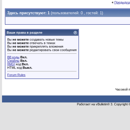
«
Предыдущ
Здесь присутствуют: 1
(пользователей: 0 , гостей: 1)
Ваши права в разделе
Вы
не можете
создавать новые темы
Вы
не можете
отвечать в темах
Вы
не можете
прикреплять вложения
Вы
не можете
редактировать свои сообщения
BB коды
Вкл.
Смайлы
Вкл.
[IMG]
код
Вкл.
HTML код
Выкл.
Forum Rules
Часовой 
Работает на vBulletin® 3. Copyright 