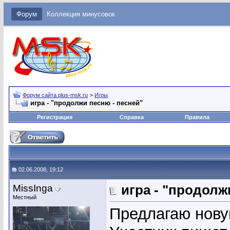
Форум
Коллекция минусовок
Форум сайта plus-msk.ru
>
Игры
игра - "продолжи песню - песней"
Регистрация
Справка
Правила
02.06.2008, 19:12
MissInga
игра - "продолж
Местный
Предлагаю новую