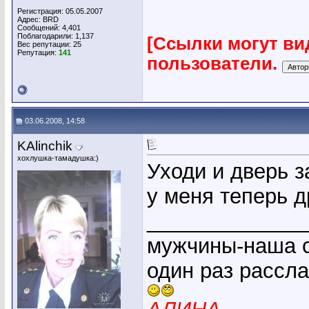
Регистрация: 05.05.2007
Адрес: BRD
Сообщений: 4,401
Поблагодарили: 1,137
[Ссылки могут ви
Вес репутации:
25
Репутация:
141
пользователи.
03.06.2008, 14:58
KAlinchik
хохлушка-тамадушка:)
Уходи и дверь з
у меня теперь д
_____________
мужчины-наша с
один раз рассл