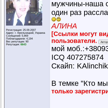
мужчины-наша с
один раз рассл
АЛИНА
Регистрация: 25.09.2007
[Ссылки могут ви
Адрес: г. Хмельницкий, Украина
Сообщений: 5,969
Поблагодарили: 4,194
пользователи.
Вес репутации:
90
Репутация:
6643
мой моб.:+3809
ICQ 407275874
Скайп: KAlinchi
В темке "Кто мы"
только зарегист