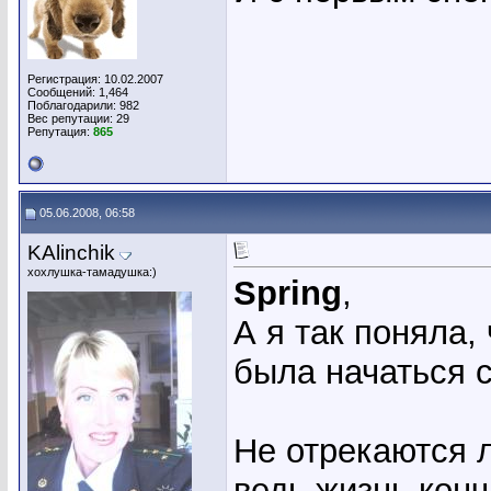
Регистрация: 10.02.2007
Сообщений: 1,464
Поблагодарили: 982
Вес репутации:
29
Репутация:
865
05.06.2008, 06:58
KAlinchik
хохлушка-тамадушка:)
Spring
,
А я так поняла,
была начаться с
Не отрекаются 
ведь жизнь конч