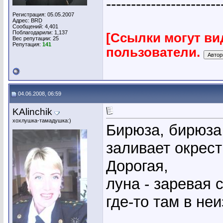
-----------------------
Регистрация: 05.05.2007
Адрес: BRD
Сообщений: 4,401
Поблагодарили: 1,137
[Ссылки могут ви
Вес репутации:
25
Репутация:
141
пользователи.
04.06.2008, 06:59
KAlinchik
хохлушка-тамадушка:)
Бирюза, бирюза
заливает окрест
Дорогая,
луна - заревая с
где-то там в неи
_____________