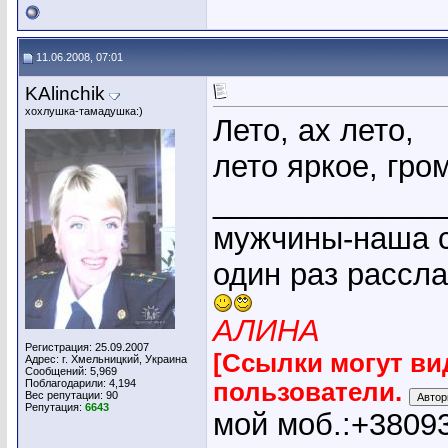
11.06.2008, 07:01
KAlinchik
хохлушка-тамадушка:)
Лето, ах лето,
лето яркое, гро
_____________
мужчины-наша с
один раз рассл
АЛИНА
Регистрация: 25.09.2007
[Ссылки могут ви
Адрес: г. Хмельницкий, Украина
Сообщений: 5,969
Поблагодарили: 4,194
пользователи.
Вес репутации:
90
Репутация:
6643
мой моб.:+3809