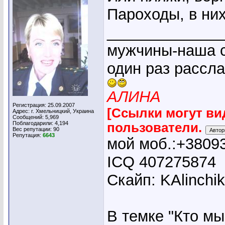
Пароходы, в ни
_____________
мужчины-наша с
один раз рассл
АЛИНА
Регистрация: 25.09.2007
[Ссылки могут ви
Адрес: г. Хмельницкий, Украина
Сообщений: 5,969
Поблагодарили: 4,194
пользователи.
Вес репутации:
90
Репутация:
6643
мой моб.:+3809
ICQ 407275874
Скайп: KAlinchi
В темке "Кто мы"