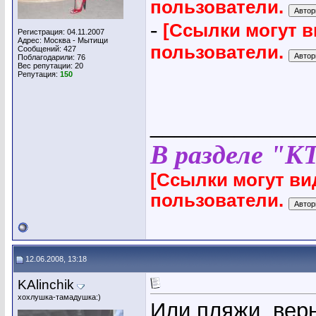
пользователи.
-
[Ссылки могут 
Регистрация: 04.11.2007
Адрес: Москва - Мытищи
пользователи.
Сообщений: 427
Поблагодарили: 76
Вес репутации:
20
Репутация:
150
_____________
В разделе "К
[Ссылки могут ви
пользователи.
12.06.2008, 13:18
KAlinchik
хохлушка-тамадушка:)
Или пляжи, вер