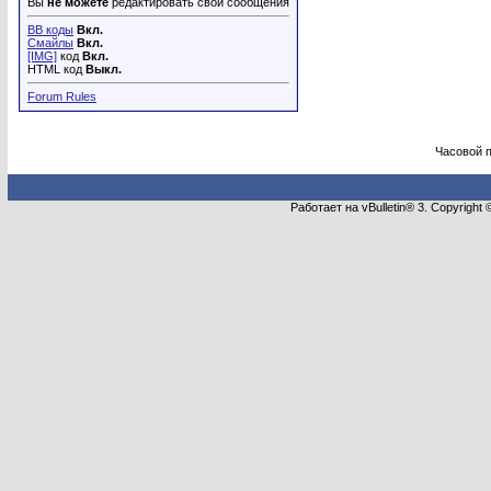
Вы
не можете
редактировать свои сообщения
BB коды
Вкл.
Смайлы
Вкл.
[IMG]
код
Вкл.
HTML код
Выкл.
Forum Rules
Часовой 
Работает на vBulletin® 3. Copyright 