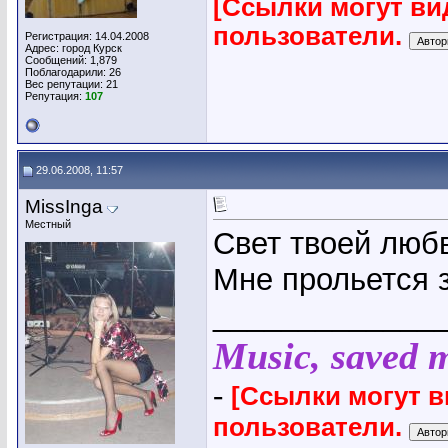
[Ссылки могут ви
пользователи.
Регистрация: 14.04.2008
Адрес: город Курск
Сообщений: 1,879
Поблагодарили: 26
Вес репутации:
21
Репутация:
107
29.06.2008, 11:57
MissInga
Местный
Свет твоей люб
Мне прольется 
_____________
Music, saved my
-
[Ссылки могут 
пользователи.