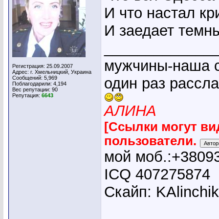
И что настал кр
И заедает темн
_____________
мужчины-наша с
Регистрация: 25.09.2007
Адрес: г. Хмельницкий, Украина
Сообщений: 5,969
один раз рассл
Поблагодарили: 4,194
Вес репутации:
90
Репутация:
6643
АЛИНА
[Ссылки могут ви
пользователи.
мой моб.:+3809
ICQ 407275874
Скайп: KAlinchi