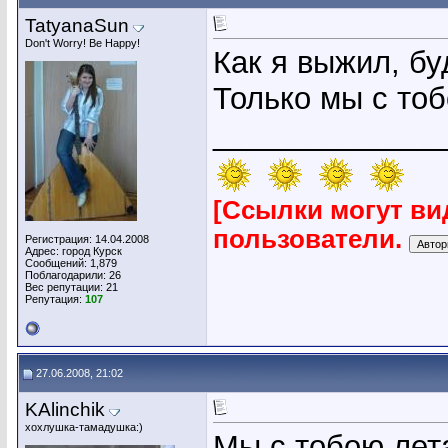
TatyanaSun
Don't Worry! Be Happy!
Как я выжил, бу
Только мы с то
_____________
[Ссылки могут ви
пользователи.
Регистрация: 14.04.2008
Адрес: город Курск
Сообщений: 1,879
Поблагодарили: 26
Вес репутации:
21
Репутация:
107
27.06.2008, 21:02
KAlinchik
хохлушка-тамадушка:)
Мы с тобою лет