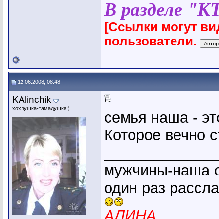
В разделе "К
[Ссылки могут ви
пользователи.
12.06.2008, 08:48
KAlinchik
хохлушка-тамадушка:)
семья наша - эт
Которое вечно с
_____________
мужчины-наша с
один раз рассл
АЛИНА