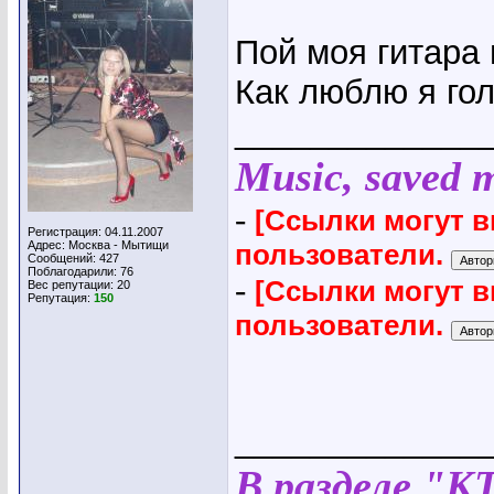
Пой моя гитара 
Как люблю я гол
_____________
Music, saved my
-
[Ссылки могут 
Регистрация: 04.11.2007
Адрес: Москва - Мытищи
пользователи.
Сообщений: 427
Поблагодарили: 76
-
[Ссылки могут 
Вес репутации:
20
Репутация:
150
пользователи.
_____________
В разделе "К