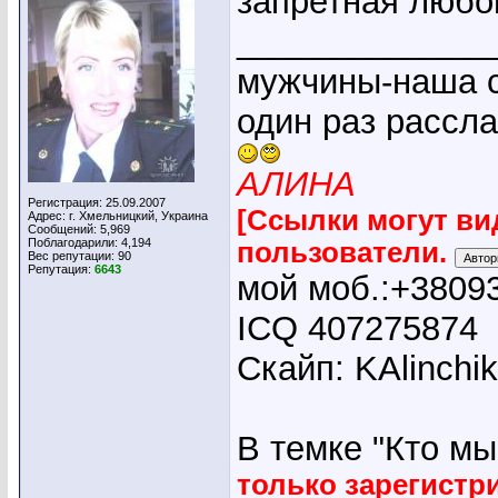
запретная любо
_____________
мужчины-наша с
один раз рассл
АЛИНА
Регистрация: 25.09.2007
[Ссылки могут ви
Адрес: г. Хмельницкий, Украина
Сообщений: 5,969
Поблагодарили: 4,194
пользователи.
Вес репутации:
90
Репутация:
6643
мой моб.:+3809
ICQ 407275874
Скайп: KAlinchi
В темке "Кто мы"
только зарегист