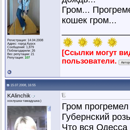
Гром... Прогрем
кошек гром...
_____________
Регистрация: 14.04.2008
Адрес: город Курск
Сообщений: 1,879
[Ссылки могут ви
Поблагодарили: 26
Вес репутации:
21
Репутация:
107
пользователи.
15.07.2008, 16:55
KAlinchik
хохлушка-тамадушка:)
Гром прогремел 
Губернский роз
Что вся Одесса 