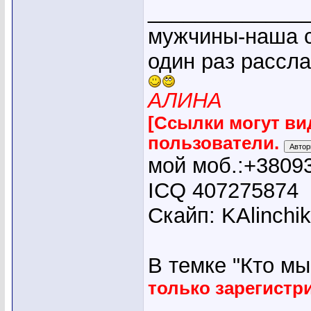
_____________
мужчины-наша с
один раз рассл
АЛИНА
[Ссылки могут ви
пользователи.
мой моб.:+3809
ICQ 407275874
Скайп: KAlinchi
В темке "Кто мы"
только зарегист