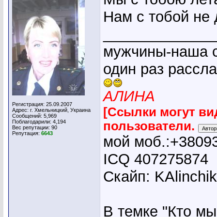
Нам с тобой не 
_____________
мужчины-наша с
один раз рассл
АЛИНА
Регистрация: 25.09.2007
[Ссылки могут ви
Адрес: г. Хмельницкий, Украина
Сообщений: 5,969
Поблагодарили: 4,194
пользователи.
Вес репутации:
90
Репутация:
6643
мой моб.:+3809
ICQ 407275874
Скайп: KAlinchi
В темке "Кто мы"