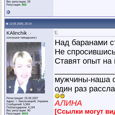
Вес репутации:
29
Репутация:
865
13.06.2008, 20:14
KAlinchik
хохлушка-тамадушка:)
Над баранами с
Не спросившись
Ставят опыт на
_____________
мужчины-наша с
один раз рассл
Регистрация: 25.09.2007
АЛИНА
Адрес: г. Хмельницкий, Украина
Сообщений: 5,969
Поблагодарили: 4,194
[Ссылки могут ви
Вес репутации:
90
Репутация:
6643