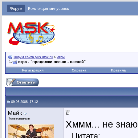
Форум
Коллекция минусовок
Форум сайта plus-msk.ru
>
Игры
игра - "продолжи песню - песней"
Регистрация
Справка
Правила
09.06.2008, 17:12
Майк
Пользователь
Хммм... не знаю 
Цитата: