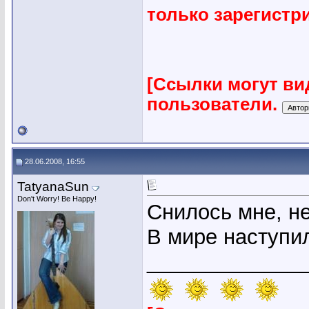
только зарегист
[Ссылки могут ви
пользователи.
28.06.2008, 16:55
TatyanaSun
Don't Worry! Be Happy!
Снилось мне, н
В мире наступил
_____________