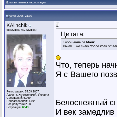
Дополнительная информация
09.06.2008, 21:02
KAlinchik
хохлушка-тамадушка:)
Цитата:
Сообщение от
Майк
Хммм... не знаю после кого отве
Что, теперь нач
Я с Вашего позв
Регистрация: 25.09.2007
Адрес: г. Хмельницкий, Украина
Сообщений: 5,969
Белоснежный сн
Поблагодарили: 4,194
Вес репутации:
90
Репутация:
6643
И век замедлив 