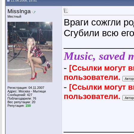
11.06.2008, 15:51
MissInga
Местный
Враги сожгли р
Сгубили всю его
_____________
Music, saved my
-
[Ссылки могут 
пользователи.
-
[Ссылки могут 
Регистрация: 04.11.2007
Адрес: Москва - Мытищи
пользователи.
Сообщений: 427
Поблагодарили: 76
Вес репутации:
20
Репутация:
150
_____________