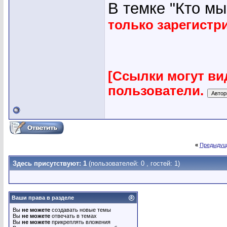
В темке "Кто мы"
только зарегист
[Ссылки могут ви
пользователи.
«
Предыдущ
Здесь присутствуют: 1
(пользователей: 0 , гостей: 1)
Ваши права в разделе
Вы
не можете
создавать новые темы
Вы
не можете
отвечать в темах
Вы
не можете
прикреплять вложения