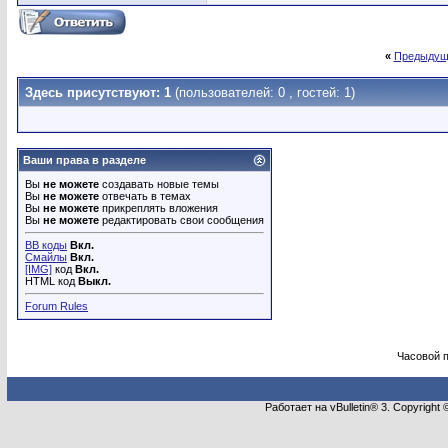
«
Предыдущ
Здесь присутствуют: 1
(пользователей: 0 , гостей: 1)
Ваши права в разделе
Вы
не можете
создавать новые темы
Вы
не можете
отвечать в темах
Вы
не можете
прикреплять вложения
Вы
не можете
редактировать свои сообщения
BB коды
Вкл.
Смайлы
Вкл.
[IMG]
код
Вкл.
HTML код
Выкл.
Forum Rules
Часовой 
Работает на vBulletin® 3. Copyright 