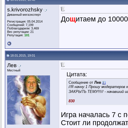
s.krivorozhsky
Диванный мегаэксперт
До
щ
итаем до 10000
Регистрация: 05.04.2014
Сообщений: 7,199
Поблагодарили: 3,469
Вес репутации:
21
Репутация:
101
18.01.2015, 19:01
Лев
Местный
Цитата:
Сообщение от
Лев
//Я начну:1 Прошу модератеров к
ЗАКРЫТЬ ТЕМУ!!!// - начавший и
830
Игра началась 7 с п
Стоит ли продолжа