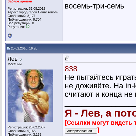
Заблокирован
восемь-три-семь
Регистрация: 31.08.2012
Адрес: город-герой Севастополь
Сообщений: 8,171
Поблагодарили: 9,704
Вес репутации:
0
Репутация:
10
25.02.2016, 19:20
Лев
Местный
838
Не пытайтесь играть
не доживёте. На in
считают и конца не
________________
Я - Лев, а по
[Ссылки могут видеть 
Регистрация: 25.02.2007
]
Сообщений: 9,165
Поблагодарили: 3,133