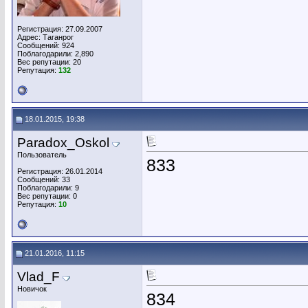
Регистрация: 27.09.2007
Адрес: Таганрог
Сообщений: 924
Поблагодарили: 2,890
Вес репутации:
20
Репутация:
132
18.01.2015, 19:38
Paradox_Oskol
Пользователь
833
Регистрация: 26.01.2014
Сообщений: 33
Поблагодарили: 9
Вес репутации:
0
Репутация:
10
21.01.2016, 11:15
Vlad_F
Новичок
834