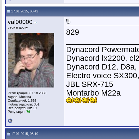
17.01.2015, 00:42
val00000
свой в доску
829
________________
Dynacord Powermate 
Dynacord lx2200, cl
Dynacord D12, D8a, 
Electro voice SX300
JBL SRX-715
Montarbo M22a
Регистрация: 07.10.2008
Адрес: Москва
Сообщений: 1,565
Поблагодарили: 351
Вес репутации:
19
Репутация:
76
17.01.2015, 08:10