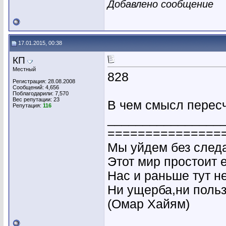
Добавлено сообщение
17.01.2015, 00:38
КП
Местный
828
Регистрация: 28.08.2008
Сообщений: 4,656
Поблагодарили: 7,570
Вес репутации:
23
В чем смысл перес
Репутация:
116
________________
===============
Мы уйдем без следа
Этот мир простоит 
Нас и раньше тут н
Ни ущерба,ни польз
(Омар Хайям)