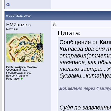
01.07.2021, 00:00
HMZauze
Местный
Цитата:
Сообщение от
Кал
Китаёза два дня т
отправил(отметка
наверное, как обы
Регистрация: 07.02.2011
только завтра....
Сообщений: 321
Поблагодарили: 307
буквами...китайцев
Вес репутации:
0
Репутация:
9
Добавлено через 4 мин
Судя по заявленн