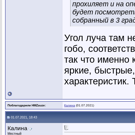
прохиляет и на оп
будет посмотреть
собранный в 3 гра
Угол луча там н
гобо, соответст
так что именно 
яркие, быстрые,
характеристик. 
Поблагодарили HMZauze:
Калина
(01.07.2021)
01.07.2021, 18:43
Калина
Местный