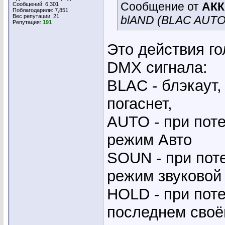
Сообщение от
АК
Сообщений: 6,301
Поблагодарили: 7,851
Вес репутации:
21
blAND (BLAC AUT
Репутация:
191
Это действия г
DMX сигнала:
BLAC - блэкаут,
погаснет,
AUTO - при поте
режим Авто
SOUN - при поте
режим звуковой
HOLD - при поте
последнем своё