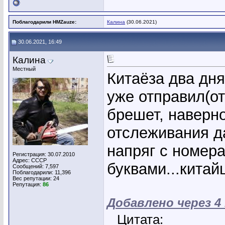
Поблагодарили HMZauze:
Калина
(30.06.2021)
30.06.2021, 16:49
Калина
Местный
Китаёза два дня
уже отправил(от
брешет, наверно
отслеживания да
напряг с номер
Регистрация: 30.07.2010
Адрес: СССР
буквами...китайц
Сообщений: 7,597
Поблагодарили: 11,396
Вес репутации:
24
Репутация:
86
Добавлено через 
Цитата: