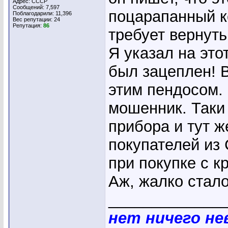
Адрес: СССР
Сообщений: 7,597
поцарапанный ке
Поблагодарили: 11,396
Вес репутации:
24
Репутация:
86
требует вернуть
Я указал на это
был зацеплен! 
этим пендосом. 
мошенник. Таки
прибора и тут ж
покупателей из
при покупке с к
Аж, жалко стал
_____________
нет ничего н