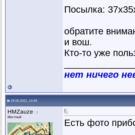
Посылка: 37x35
обратите вниман
и вош.
Кто-то уже поль
_____________
нет ничего н
29.06.2021, 14:49
HMZauze
Местный
Есть фото приб