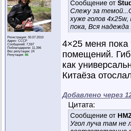
Сообщение от
Stu
Слежу за темой...
хуже голов 4х25w,
пока, Вся надежда 
Регистрация: 30.07.2010
4×25 меня пока
Адрес: СССР
Сообщений: 7,597
Поблагодарили: 11,396
помещений. Гиб
Вес репутации:
24
Репутация:
86
как универсаль
Китаёза отосла
Добавлено через 1
Цитата:
Сообщение от
HMZ
Угол луча там не 