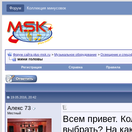
Форум
Коллекция минусовок
Форум сайта plus-msk.ru
>
Музыкальное оборудование
>
Освещение и спецэ
мини головы
Регистрация
Справка
Правила
19.05.2016, 20:42
Алекс 73
Местный
Всем привет. К
выбрать? На ка