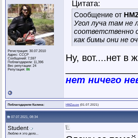
Цитата:
Сообщение от
HMZ
Угол луча там не 
соответственно с
как бимы они не оч
Регистрация: 30.07.2010
Ну, вот....нет в 
Адрес: СССР
Сообщений: 7,597
Поблагодарили: 11,396
_____________
Вес репутации:
24
Репутация:
86
нет ничего н
Поблагодарили Калина:
HMZauze
(01.07.2021)
07.07.2021, 08:34
Student
Люблю я это дело...