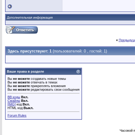
Дополнительная информация
«
Предыдущ
Здесь присутствуют: 1
(пользователей: 0 , гостей: 1)
Ваши права в разделе
Вы
не можете
создавать новые темы
Вы
не можете
отвечать в темах
Вы
не можете
прикреплять вложения
Вы
не можете
редактировать свои сообщения
BB коды
Вкл.
Смайлы
Вкл.
[IMG]
код
Вкл.
HTML код
Выкл.
Forum Rules
Часовой 