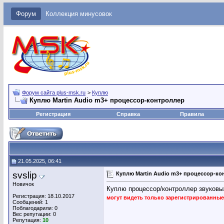
Форум
Коллекция минусовок
Форум сайта plus-msk.ru
>
Куплю
Куплю Martin Audio m3+ процессор-контроллер
Регистрация
Справка
Правила
21.05.2025, 06:41
svslip
Куплю Martin Audio m3+ процессор-ко
Новичок
Куплю процессор/контроллер звуковых
Регистрация: 18.10.2017
могут видеть только зарегистрированны
Сообщений: 1
Поблагодарили: 0
Вес репутации:
0
Репутация:
10