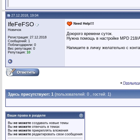
27.12.2018, 19:04
IfeFeFSO
Need Help!!!
Новичок
Доюрого времени суток.
Регистрация: 27.12.2018
Нужна помощь в настройке MPD 218/Ab
Сообщений: 1
Поблагодарили: 0
Напишите в личку желательно с конт
Вес репутации:
0
Репутация:
10
«
Предыдущ
Здесь присутствуют: 1
(пользователей: 0 , гостей: 1)
Ваши права в разделе
Вы
не можете
создавать новые темы
Вы
не можете
отвечать в темах
Вы
не можете
прикреплять вложения
Вы
не можете
редактировать свои сообщения