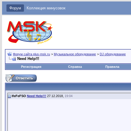
Форум
Коллекция минусовок
Форум сайта plus-msk.ru
>
Музыкальное оборудование
>
DJ оборудование
Need Help!!!
Регистрация
Справка
Правила
IfeFeFSO
Need Help!!!
27.12.2018,
19:04