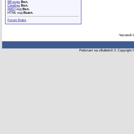
BB коды
Вкл.
Смайлы
Вкл.
[IMG]
код
Вкл.
HTML код
Выкл.
Forum Rules
Часовой 
Работает на vBulletin® 3. Copyright 