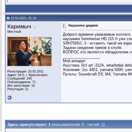
13.02.2021, 01:24
Каримыч
Наушники диджея
Местный
Доброго времени уважаемые коллеги. Н
наушники Sennheiser HD 215 II уже со
SRH750DJ; 3 - оставить такой же вари
Задачи сведение треков в клубе.
ВОПРОС кто является обладателем по
__________________
Мой аппарат:
Акустика: Rcf art -312А, wharfedali de
Усиление: 2sc 4451, yamaha 5000, yama
Регистрация: 25.02.2011
Пульты: Soundcraft E8, M4, Yamaha M
Адрес: М.О. г. Красногорск
Сообщений: 240
Поблагодарили: 71
Вес репутации:
16
Репутация:
11
Здесь присутствуют: 1
(пользователей: 0 , гостей: 1)