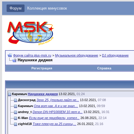
Форум
Коллекция минусовок
Форум сайта plus-msk.ru
>
Музыкальное оборудование
>
DJ оборудование
Наушники диджея
Регистрация
Справка
Каримыч
Наушники диджея
13.02.2021,
01:24
Дискоград
Зенх 25, (только лайт не...
13.02.2021,
07:08
Каримыч
Опа вот как. А я и не знал....
13.02.2021,
09:59
andrey_t
Denon DN-HP1000EM 10 лет в...
13.02.2021,
16:31
K-Man
Если еще не приобрели, хотел...
26.08.2021,
22:14
zigfrid18
Тоже плюсую за 25 синхы,...
26.01.2022,
21:16