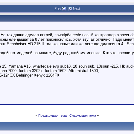
Prev
Next
е так давно сделал апгрей, приобрёл себе новый контроллер pioneer ddj
всем еле дышат за 8 лет поизносились, хотя звучат отлично. Надо менять
ант Sennheiser HD 215 II только новые или же легенда диджеинга 4 - Senn
добных моделей напишите, буду рад любому мнению. Кто что посовету
lta 15, Yamaha A15, wharfedale evp sub18, 18 soun sub, 18soun -215. Hk aud
ha 7000, fantom 3202x, fantom 1602, Alto mistral 1500,
G-124CX Behringer Xenyx 1204FX
«
Предыдущая тема
|
Следующая тема
»