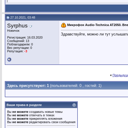
27.10.2021, 03:48
Syrphus
Микрофон Audio-Technica АТ2050. Впе
Новичок
Здравствуйте, можно ли тут услышать к
Регистрация: 16.03.2020
Сообщений: 13
Поблагодарили: 0
Вес репутации:
0
Репутация:
-3
«
Предыдущ
Здесь присутствуют: 1
(пользователей: 0 , гостей: 1)
Ваши права в разделе
Вы
не можете
создавать новые темы
Вы
не можете
отвечать в темах
Вы
не можете
прикреплять вложения
Вы
не можете
редактировать свои сообщения