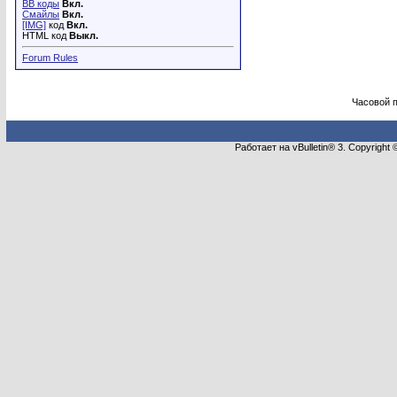
BB коды
Вкл.
Смайлы
Вкл.
[IMG]
код
Вкл.
HTML код
Выкл.
Forum Rules
Часовой 
Работает на vBulletin® 3. Copyright 