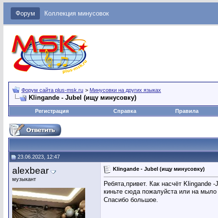
Форум
Коллекция минусовок
Форум сайта plus-msk.ru
>
Минусовки на других языках
Klingande - Jubel (ищу минусовку)
Регистрация
Справка
Правила
23.06.2023, 12:47
alexbear
Klingande - Jubel (ищу минусовку)
музыкант
Ребята,привет. Как насчёт Klingande -
киньте сюда пожалуйста или на мыло
Спасибо большое.