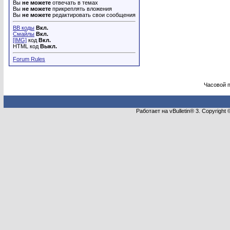
Вы
не можете
отвечать в темах
Вы
не можете
прикреплять вложения
Вы
не можете
редактировать свои сообщения
BB коды
Вкл.
Смайлы
Вкл.
[IMG]
код
Вкл.
HTML код
Выкл.
Forum Rules
Часовой 
Работает на vBulletin® 3. Copyright 