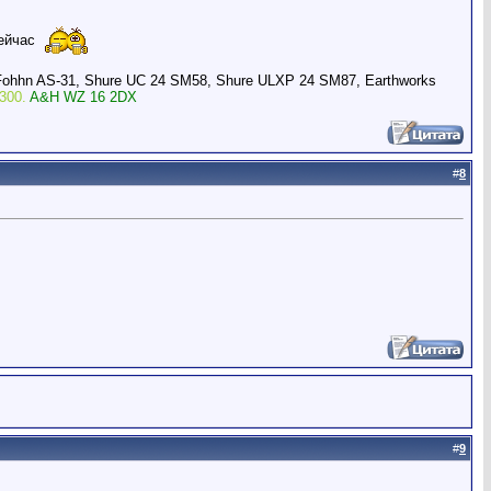
сейчас
Fohhn AS-31, Shure UC 24 SM58, Shure ULXP 24 SM87, Earthworks
300.
A&H WZ 16 2DX
#
8
#
9