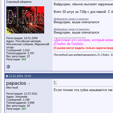
Совковый абориген
Вайдскрин, обычно вылазят наружные
Взял 20 штук за 718р с доставкой. С 
Добавлено через 1 минуту
Виндскрин, выше опечатался
Добавлено через 4 минуты
Виндскрин, выше опечатался
__________________
Регистрация: 10.01.2008
«Дипломат-это человек, который може
Адрес: Россiйская имперiя,
(Charles de Gaulle)».
Московская губернiя, Марьинскiй
уездъ.
[Ссылки могут видеть только зарегистр
Сообщений: 2,010
Поблагодарили: 3,787
Последний раз редактировалось D.J.Koks; 1
Вес репутации:
22
Репутация:
153
11.01.2024, 12:43
papacios
Местный
Если точнее эта губка называется так :
Регистрация: 12.07.2011
Адрес: Kишинёв
Сообщений: 2,198
Поблагодарили: 3,998
Вес репутации:
19
Репутация:
107