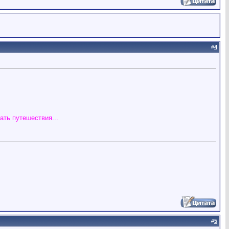
#
4
ать путешествия...
#
5