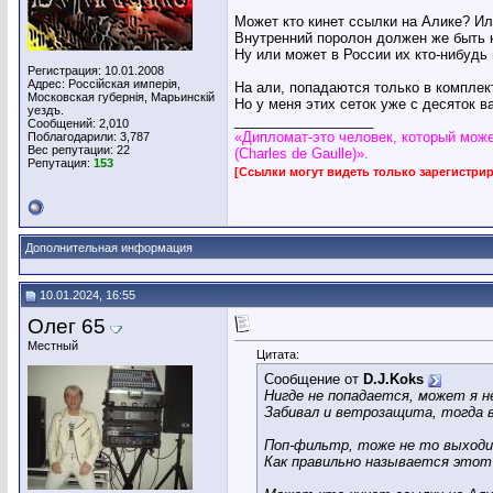
Может кто кинет ссылки на Алике? Ил
Внутренний поролон должен же быть 
Ну или может в России их кто-нибудь
Регистрация: 10.01.2008
Адрес: Россiйская имперiя,
На али, попадаются только в комплект
Московская губернiя, Марьинскiй
Но у меня этих сеток уже с десяток в
уездъ.
__________________
Сообщений: 2,010
«Дипломат-это человек, который може
Поблагодарили: 3,787
Вес репутации:
22
(Charles de Gaulle)».
Репутация:
153
[Ссылки могут видеть только зарегистр
Дополнительная информация
10.01.2024, 16:55
Олег 65
Местный
Цитата:
Сообщение от
D.J.Koks
Нигде не попадается, может я 
Забивал и ветрозащита, тогда 
Поп-фильтр, тоже не то выход
Как правильно называется этот