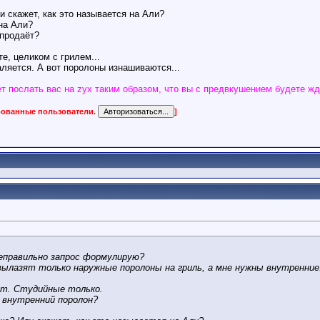
и скажет, как это называется на Али?
на Али?
 продаёт?
е, целиком с грилем...
аляется. А вот поролоны изнашиваются...
т послать вас на zyx таким образом, что вы с предвкушением будете жд
ированные пользователи.
]
неправильно запрос формулирую?
вылазят только наружные поролоны на гриль, а мне нужны внутренние
ит. Студийные только.
 внутренний поролон?