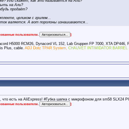
ке? Или скажет, как это называется на Али?
быть на Али?
ибудь продаёт?
плекте, целиком с грилем...
яток валяется. А вот поролоны изнашиваются...
ированные пользователи.
]
acord H5000 RCM26, Dynacord VL 152, Lab Gruppen FP 7000, XTA DP446, 
s Plus, cable.
ADJ Dotz TPAR System,
CHAUVET INTIMIDATOR BARREL 
 что есть на AliExpress! #Губка шапка с микрофоном для sm58 SLX24 P
ированные пользователи.
]