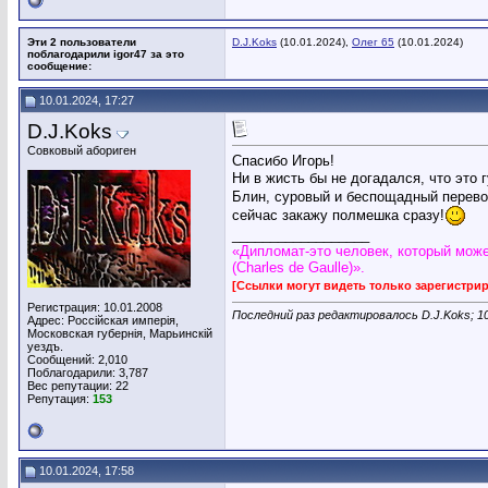
Эти 2 пользователи
D.J.Koks
(10.01.2024),
Олег 65
(10.01.2024)
поблагодарили igor47 за это
сообщение:
10.01.2024, 17:27
D.J.Koks
Совковый абориген
Спасибо Игорь!
Ни в жисть бы не догадался, что это 
Блин, суровый и беспощадный перевод
сейчас закажу полмешка сразу!
__________________
«Дипломат-это человек, который може
(Charles de Gaulle)».
[Ссылки могут видеть только зарегистр
Регистрация: 10.01.2008
Последний раз редактировалось D.J.Koks; 1
Адрес: Россiйская имперiя,
Московская губернiя, Марьинскiй
уездъ.
Сообщений: 2,010
Поблагодарили: 3,787
Вес репутации:
22
Репутация:
153
10.01.2024, 17:58