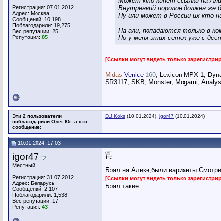
Может кто кинет ссылки на Али
Регистрация: 07.01.2012
Внутренний поролон должен же 
Адрес: Москва
Ну или может в России их кто-н
Сообщений: 10,198
Поблагодарили: 19,275
На али, попадаются только в ком
Вес репутации:
25
Репутация:
85
Но у меня этих сеток уже с дес
[Ссылки могут видеть только зарегистр
__________________
Midas
Venice
160
, Lexicon MPX 1, Dyn
SR3117, SKB, Monster, Mogami, Analysi
Эти 2 пользователи
D.J.Koks
(10.01.2024),
igor47
(10.01.2024)
поблагодарили Олег 65 за это
сообщение:
10.01.2024, 17:03
igor47
Местный
Брал на Алике,были варианты.Смотри,
Регистрация: 31.07.2012
[Ссылки могут видеть только зарегистр
Адрес: Беларусь
Брал такие.
Сообщений: 2,107
Поблагодарили: 1,538
Вес репутации:
17
Репутация:
43