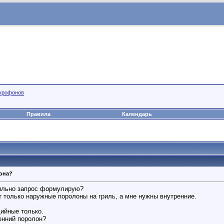
икрофонов
Правила
Календарь
она?
вильно запрос формулирую?
т только наружные поролоны на гриль, а мне нужны внутренние.
дийные только.
енний поролон?