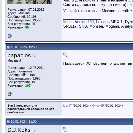
Чисто для поиска в инете название с
Сам и на алике не покупал ничего) ни 
Регистрация: 07.01.2012
У какой-то конторы в Москве на сайт
Адрес: Москва
Сообщений: 10,198
__________________
Поблагодарили: 19,275
Midas
Venice
160
, Lexicon MPX 1, Dyn
Вес репутации:
25
SR3117, SKB, Monster, Mogami, Analysi
Репутация:
85
10.01.2024, 19:30
papacios
Местный
Называется :Windscreen for далее тип
Регистрация: 12.07.2011
Адрес: Kишинёв
Сообщений: 2,198
Поблагодарили: 3,998
Вес репутации:
19
Репутация:
107
Эти 2 пользователи
igor47
(10.01.2024),
Олег 65
(10.01.2024)
поблагодарили papacios за это
сообщение:
10.01.2024, 21:00
D.J.Koks