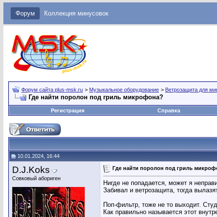
Форум
Коллекция минусовок
Форум сайта plus-msk.ru
>
Музыкальное оборудование
>
Ветрозащита для м
Где найти поролон под гриль микрофона?
Регистрация
Справка
10.01.2024, 16:44
D.J.Koks
Где найти поролон под гриль микроф
Совковый абориген
Нигде не попадается, может я непра
Забивал и ветрозащита, тогда вылазя
Поп-фильтр, тоже не то выходит. Сту
Как правильно называется этот внутр