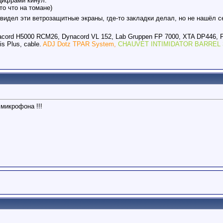
 цифрами кинул.
то что на томане)
е видел эти ветрозащитные экраны, где-то закладки делал, но не нашёл 
acord H5000 RCM26, Dynacord VL 152, Lab Gruppen FP 7000, XTA DP446, 
s Plus, cable.
ADJ Dotz TPAR System,
CHAUVET INTIMIDATOR BARREL 
 микрофона !!!