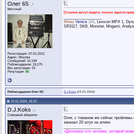
Олег 65
Местный
[Ссылки могут видеть только зарегистр
__________________
Midas
Venice
160
, Lexicon MPX 1, Dyn
SR3117, SKB, Monster, Mogami, Analysi
Регистрация: 07.01.2012
Адрес: Москва
Сообщений: 10,198
Поблагодарили: 19,275
Вес репутации:
25
Репутация:
85
Поблагодарили Олег 65:
D.J.Koks
(10.01.2024)
10.01.2024, 18:10
D.J.Koks
Совковый абориген
Олег, с томаном же сейчас проблемы с
заказал 20 штук на алике.
__________________
«Дипломат-это человек, который може