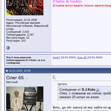
(Charles de Gaulle)».
[Ссылки могут видеть только зарегистр
Регистрация: 10.01.2008
Адрес: Россiйская имперiя,
Московская губернiя, Марьинскiй
уездъ.
Сообщений: 2,010
Поблагодарили: 3,787
Вес репутации:
22
Репутация:
153
Эти 2 пользователи
igor47
(10.01.2024),
Олег 65
(10.01.2024)
поблагодарили D.J.Koks за это
сообщение:
10.01.2024, 18:40
Олег 65
Местный
Цитата:
Сообщение от
D.J.Koks
Олег, с томаном же сейчас пробл
заказал 20 штук на алике.
Вить, да чёт заело) не мог найти по а