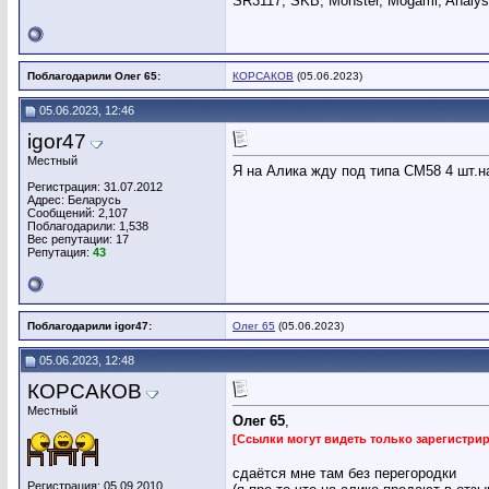
SR3117, SKB, Monster, Mogami, Analysi
Поблагодарили Олег 65:
КОРСАКОВ
(05.06.2023)
05.06.2023, 12:46
igor47
Местный
Я на Алика жду под типа СМ58 4 шт.н
Регистрация: 31.07.2012
Адрес: Беларусь
Сообщений: 2,107
Поблагодарили: 1,538
Вес репутации:
17
Репутация:
43
Поблагодарили igor47:
Олег 65
(05.06.2023)
05.06.2023, 12:48
КОРСАКОВ
Местный
Олег 65
,
[Ссылки могут видеть только зарегистр
сдаётся мне там без перегородки
Регистрация: 05.09.2010