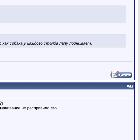
о как собака у каждого столба лапу поднимает.
#
43
?)
амачивание не расправило его.