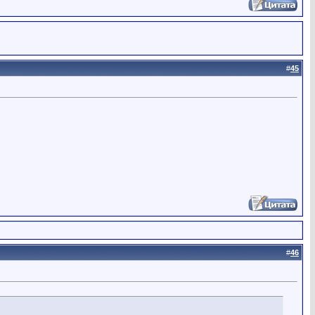
#
45
#
46