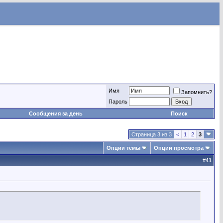
Имя
Запомнить?
Пароль
Сообщения за день
Поиск
Страница 3 из 3
<
1
2
3
Опции темы
Опции просмотра
#
41