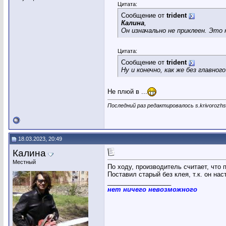
Цитата:
Сообщение от
trident
Калина
,
Он изначально не приклеен. Это 
Цитата:
Сообщение от
trident
Ну и конечно, как же без главно
Не плюй в ...
Последний раз редактировалось s.krivorozhs
18.03.2023, 20:49
Калина
Местный
По ходу, производитель считает, что
Поставил старый без клея, т.к. он на
__________________
нет ничего невозможного