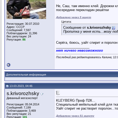
Не, Саш, там именно клей. Дорожки кл
посередине перекладин решётки
Добавлено через 5 минут
Цитата:
Регистрация: 30.07.2010
Адрес: СССР
Сообщение от
s.krivorozhsky
Сообщений: 7,597
Пропитка у меня есть...могу по
Поблагодарили: 11,396
Вес репутации:
24
Репутация:
86
Серёга, боюсь, уайт спирит и поролон
__________________
нет ничего невозможного
Последний раз редактировалось Калина; 12.
Дополнительная информация
13.03.2023, 04:46
s.krivorozhsky
Диванный мегаэксперт
KLEYBERG Проф П2К...
Специальный мебельный клей для ткан
Регистрация: 05.04.2014
Сообщений: 7,199
Уайт спирит не растворит поролон...т
Поблагодарили: 3,469
Вес репутации:
21
Добавлено через 51 минуту
Репутация:
101