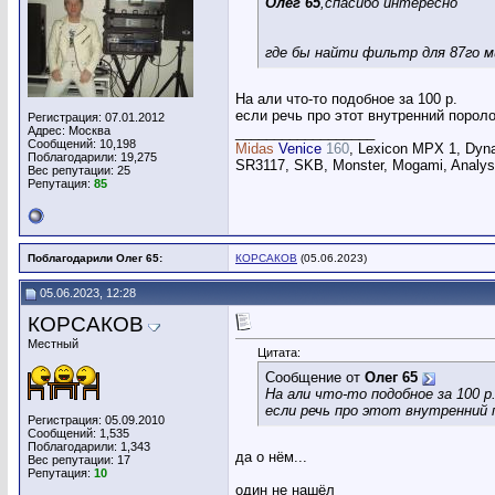
Олег 65
,спасибо интересно
где бы найти фильтр для 87го м
На али что-то подобное за 100 р.
если речь про этот внутренний пороло
Регистрация: 07.01.2012
Адрес: Москва
__________________
Сообщений: 10,198
Midas
Venice
160
, Lexicon MPX 1, Dyn
Поблагодарили: 19,275
SR3117, SKB, Monster, Mogami, Analysi
Вес репутации:
25
Репутация:
85
Поблагодарили Олег 65:
КОРСАКОВ
(05.06.2023)
05.06.2023, 12:28
КОРСАКОВ
Местный
Цитата:
Сообщение от
Олег 65
На али что-то подобное за 100 р
если речь про этот внутренний 
Регистрация: 05.09.2010
Сообщений: 1,535
Поблагодарили: 1,343
да о нём...
Вес репутации:
17
Репутация:
10
один не нашёл