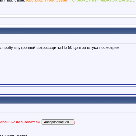
s Plus, cable.
ADJ Dotz TPAR System,
CHAUVET INTIMIDATOR BARREL 
а пробу внутренней ветрозащиты.По 50 центов штука-посмотрим.
ированные пользователи.
]