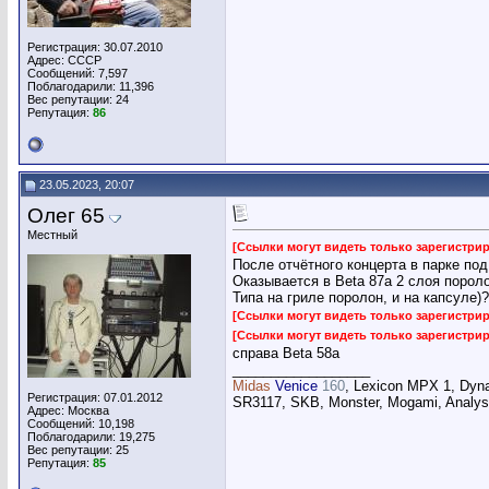
Регистрация: 30.07.2010
Адрес: СССР
Сообщений: 7,597
Поблагодарили: 11,396
Вес репутации:
24
Репутация:
86
23.05.2023, 20:07
Олег 65
Местный
[Ссылки могут видеть только зарегистр
После отчётного концерта в парке под
Оказывается в Beta 87a 2 слоя порол
Типа на гриле поролон, и на капсуле)?
[Ссылки могут видеть только зарегистр
[Ссылки могут видеть только зарегистр
справа Beta 58a
__________________
Midas
Venice
160
, Lexicon MPX 1, Dyn
Регистрация: 07.01.2012
SR3117, SKB, Monster, Mogami, Analysi
Адрес: Москва
Сообщений: 10,198
Поблагодарили: 19,275
Вес репутации:
25
Репутация:
85