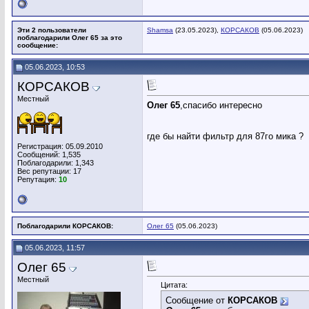
Эти 2 пользователи
Shamsa
(23.05.2023),
КОРСАКОВ
(05.06.2023)
поблагодарили Олег 65 за это
сообщение:
05.06.2023, 10:53
КОРСАКОВ
Местный
Олег 65
,спасибо интересно
где бы найти фильтр для 87го мика ?
Регистрация: 05.09.2010
Сообщений: 1,535
Поблагодарили: 1,343
Вес репутации:
17
Репутация:
10
Поблагодарили КОРСАКОВ:
Олег 65
(05.06.2023)
05.06.2023, 11:57
Олег 65
Местный
Цитата:
Сообщение от
КОРСАКОВ