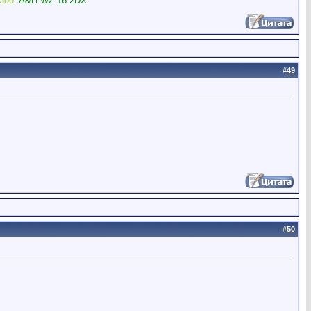
300.
A&H WZ 16 2DX
#
49
#
50