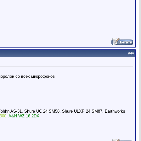
#
44
 поролон со всех микрофонов
Fohhn AS-31, Shure UC 24 SM58, Shure ULXP 24 SM87, Earthworks
300.
A&H WZ 16 2DX