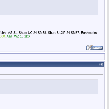
Fohhn AS-31, Shure UC 24 SM58, Shure ULXP 24 SM87, Earthworks
300.
A&H WZ 16 2DX
#
47