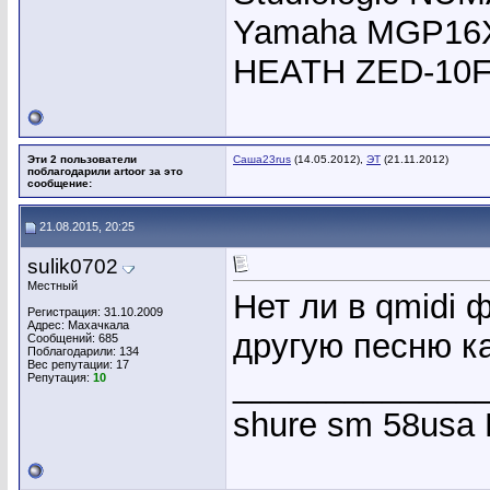
Yamaha MGP16X,
HEATH ZED-10F
Эти 2 пользователи
Саша23rus
(14.05.2012),
ЭТ
(21.11.2012)
поблагодарили artoor за это
сообщение:
21.08.2015, 20:25
sulik0702
Местный
Нет ли в qmidi 
Регистрация: 31.10.2009
Адрес: Махачкала
другую песню ка
Сообщений: 685
Поблагодарили: 134
Вес репутации:
17
_____________
Репутация:
10
shure sm 58usa