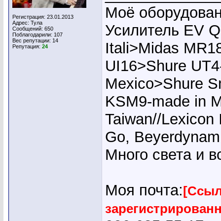
Моё оборудован
Регистрация: 23.01.2013
Адрес: Тула
Усилитель EV Q
Сообщений: 650
Поблагодарили: 107
Вес репутации:
14
Itali>Midas MR1
Репутация:
24
UI16>Shure UT4
Mexico>Shure S
KSM9-made in M
Taiwan//Lexicon
Go, Beyerdynam
Много света и 
Моя почта:
[Ссыл
зарегистрирован