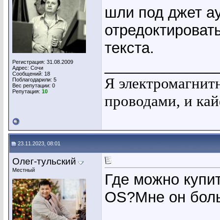
шли под джет ау
отредоктироват
текста.
_____________
Регистрация: 31.08.2009
Адрес: Сочи
Сообщений: 18
Я электромагнит
Поблагодарили: 5
Вес репутации:
0
Репутация:
10
проводами, и кай
23.11.2023, 08:01
Олег-тульский
Местный
Где можно купи
OS?Мне он боль
_____________