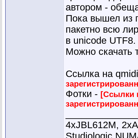
автором - обещ
Пока вышел из 
пакетно всю лир
в unicode UTF8.
Можно скачать 
Ссылка на qmidi
зарегистрирован
Фотки -
[Ссылки 
зарегистрирован
_____________
4хJBL612M, 2хA
Studiologic NUM