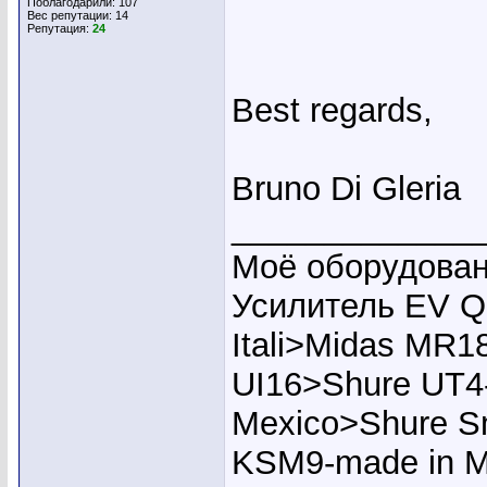
Поблагодарили: 107
Вес репутации:
14
Репутация:
24
Best regards,
Bruno Di Gleria
_____________
Моё оборудован
Усилитель EV Q
Itali>Midas MR1
UI16>Shure UT4
Mexico>Shure S
KSM9-made in M