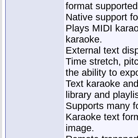
format supporte
Native support fo
Plays MIDI kara
karaoke.
External text dis
Time stretch, pit
the ability to ex
Text karaoke an
library and playl
Supports many fo
Karaoke text for
image.