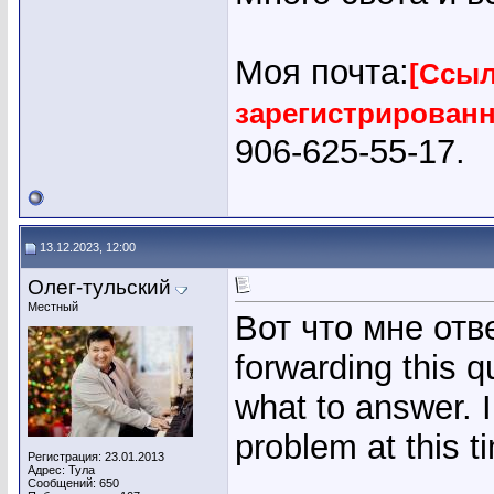
Моя почта:
[Ссыл
зарегистрирован
906-625-55-17.
13.12.2023, 12:00
Олег-тульский
Местный
Вот что мне отв
forwarding this q
what to answer. I
problem at this t
Регистрация: 23.01.2013
Адрес: Тула
Сообщений: 650