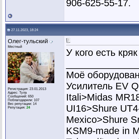
906-625-55-17.
27.11.2023, 18:24
Олег-тульский
Местный
У кого есть кря
_____________
Моё оборудован
Усилитель EV Q
Регистрация: 23.01.2013
Адрес: Тула
Itali>Midas MR1
Сообщений: 650
Поблагодарили: 107
Вес репутации:
14
UI16>Shure UT4
Репутация:
24
Mexico>Shure S
KSM9-made in M