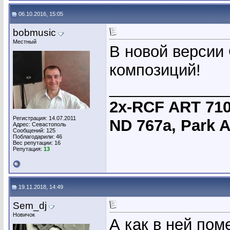
06.10.2016, 15:05
bobmusic
Местный
В новой версии 
композиций!
_____________
2х-RCF ART 710
Регистрация: 14.07.2011
ND 767a, Park 
Адрес: Севастополь
Сообщений: 125
Поблагодарили: 46
Вес репутации:
16
Репутация:
13
19.11.2018, 14:49
Sem_dj
Новичок
А как в ней пом