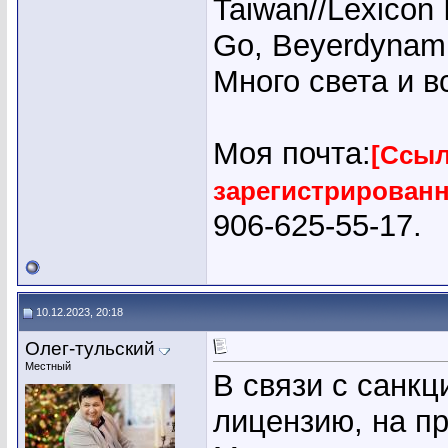
Taiwan//Lexicon
Go, Beyerdynam
Много света и 
Моя почта:
[Ссыл
зарегистрирован
906-625-55-17.
10.12.2023, 20:18
Олег-тульский
Местный
В связи с санкц
лицензию, на п