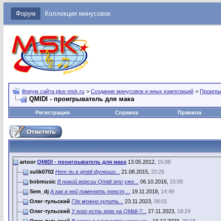
Форум
Коллекция минусовок
Форум сайта plus-msk.ru
>
Создание минусовок и иных композиций
>
Проигры
QMIDI - проигрыватель для мака
Регистрация
Справка
Правила
artoor
QMIDI - проигрыватель для мака
13.05.2012,
15:08
sulik0702
Нет ли в qmidi функции...
21.08.2015,
20:25
bobmusic
В новой версии Qmidi это уже...
06.10.2016,
15:05
Sem_dj
А как в ней поменять текст,...
19.11.2018,
14:49
Олег-тульский
Где можно купить...
23.11.2023,
08:01
Олег-тульский
У кого есть кряк на QMidi-?...
27.11.2023,
18:24
Олег-тульский
В связи с санкциями,никак не...
10.12.2023,
20:18