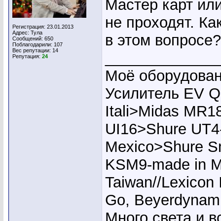
Мастер карт или
не проходят. Ка
Регистрация: 23.01.2013
Адрес: Тула
в этом вопросе?
Сообщений: 650
Поблагодарили: 107
Вес репутации:
14
_____________
Репутация:
24
Моё оборудован
Усилитель EV Q
Itali>Midas MR1
UI16>Shure UT4
Mexico>Shure S
KSM9-made in M
Taiwan//Lexicon
Go, Beyerdynam
Много света и 