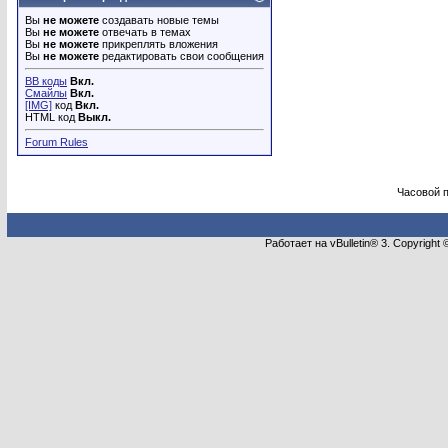
Вы
не можете
создавать новые темы
Вы
не можете
отвечать в темах
Вы
не можете
прикреплять вложения
Вы
не можете
редактировать свои сообщения
BB коды
Вкл.
Смайлы
Вкл.
[IMG]
код
Вкл.
HTML код
Выкл.
Forum Rules
Часовой 
Работает на vBulletin® 3. Copyright 