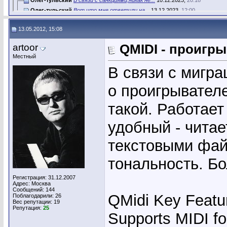
Олег-тульский
Вот что мне ответили на...
13.12.2023,
12:00
13.05.2012, 15:08
artoor
QMIDI - проигры
Местный
В связи с мигра
о проигрывател
такой. Работает 
удобный - читае
текстовыми фай
тональность. Б
Регистрация: 31.12.2007
Адрес: Москва
Сообщений: 144
QMidi Key Featu
Поблагодарили: 26
Вес репутации:
19
Репутация:
25
Supports MIDI fo