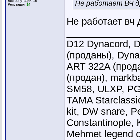
Вес репутации:
15
Не работает ВЧ др
Репутация:
14
Не работает вч 
_____________
D12 Dynacord, D
(проданы), Dyna
ART 322A (прода
(продан), markb
SM58, ULXP, PG
TAMA Starclassi
kit, DW snare, Pe
Constantinople, 
Mehmet legend 