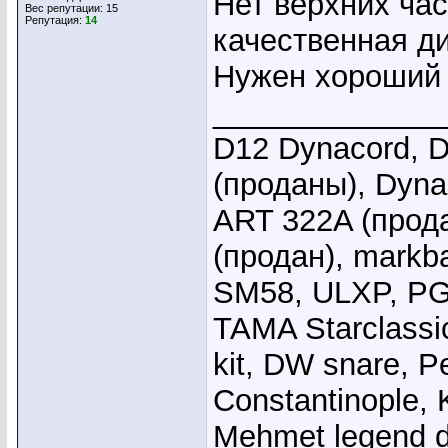
Нет верхних час
Вес репутации:
15
Репутация:
14
качественная ди
Нужен хороший 
_____________
D12 Dynacord, D
(проданы), Dyna
ART 322A (прода
(продан), markb
SM58, ULXP, PG
TAMA Starclassi
kit, DW snare, Pe
Constantinople, 
Mehmet legend 