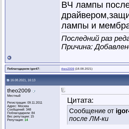
ВЧ лампы после
драйвером,защи
лампы и мембра
Последний раз реда
Причина: Добавле
Поблагодарили igor47:
theo2009
(16.08.2021)
16.08.2021, 16:13
theo2009
Местный
Цитата:
Регистрация: 09.11.2011
Адрес: Москва
Сообщение от
igor
Сообщений: 348
Поблагодарили: 84
Вес репутации:
15
после ЛМ-ки
Репутация:
14