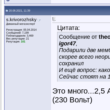
20.08.2021, 11:39
s.krivorozhsky
Диванный мегаэксперт
Цитата:
Регистрация: 05.04.2014
Сообщений: 7,199
Сообщение от
the
Поблагодарили: 3,469
Вес репутации:
21
Репутация:
101
igor47
,
Подарили две мем
скорее всего нео
сохранил
И ещё вопрос: ка
Сейчас стоят на 13
Это много...2,5
(230 Вольт)