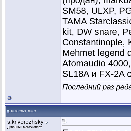
(продан), markb
SM58, ULXP, PG
TAMA Starclassi
kit, DW snare, Pe
Constantinople, 
Mehmet legend 
Atomaudio 4000,
SL18A и FX-2A 
Последний раз ред
16.08.2021, 09:03
s.krivorozhsky
Диванный мегаэксперт