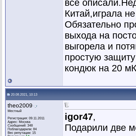
все описали.Нед
Китай,играла не
Обязательно пр
выхода на посто
выгорела и пот
простую защиту 
кондюк на 20 м
20.08.2021, 10:13
theo2009
Местный
igor47
,
Регистрация: 09.11.2011
Адрес: Москва
Подарили две м
Сообщений: 348
Поблагодарили: 84
Вес репутации:
15