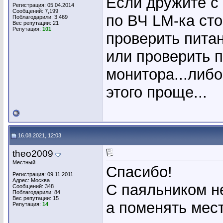
Если дружите с 
Регистрация: 05.04.2014
Сообщений: 7,199
по ВЧ LM-ка сто
Поблагодарили: 3,469
Вес репутации:
21
Репутация:
101
проверить питан
или проверить п
монитора...либо
этого проще...
16.08.2021, 12:03
theo2009
Местный
Спасибо!
Регистрация: 09.11.2011
Адрес: Москва
С паяльником не
Сообщений: 348
Поблагодарили: 84
Вес репутации:
15
а поменять мес
Репутация:
14