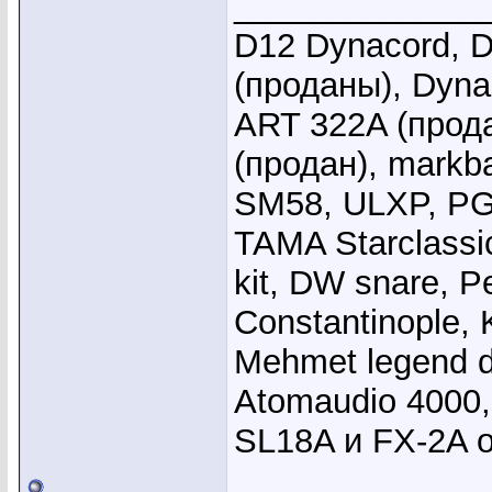
_____________
D12 Dynacord, D
(проданы), Dyna
ART 322A (прода
(продан), markb
SM58, ULXP, PG
TAMA Starclassi
kit, DW snare, Pe
Constantinople, 
Mehmet legend 
Atomaudio 4000,
SL18A и FX-2A 