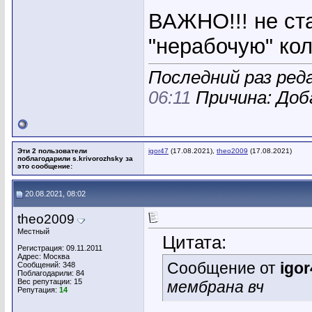
ВАЖНО!!! не ст
"нерабочую" кол
Последний раз реда
06:11
Причина: Доб
Эти 2 пользователи
igor47
(17.08.2021),
theo2009
(17.08.2021)
поблагодарили s.krivorozhsky за
это сообщение:
20.08.2021, 08:02
theo2009
Местный
Цитата:
Регистрация: 09.11.2011
Адрес: Москва
Сообщение от
igor
Сообщений: 348
Поблагодарили: 84
Вес репутации:
15
мембрана вч
Репутация:
14