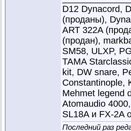
D12 Dynacord, D
(проданы), Dyna
ART 322A (прода
(продан), markb
SM58, ULXP, PG
TAMA Starclassi
kit, DW snare, Pe
Constantinople, 
Mehmet legend 
Atomaudio 4000,
SL18A и FX-2A 
Последний раз ред