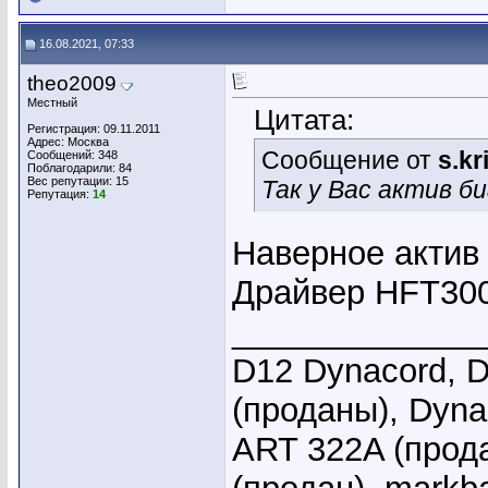
16.08.2021, 07:33
theo2009
Местный
Цитата:
Регистрация: 09.11.2011
Адрес: Москва
Сообщение от
s.k
Сообщений: 348
Поблагодарили: 84
Вес репутации:
15
Так у Вас актив б
Репутация:
14
Наверное актив
Драйвер HFT30
_____________
D12 Dynacord, D
(проданы), Dyna
ART 322A (прода