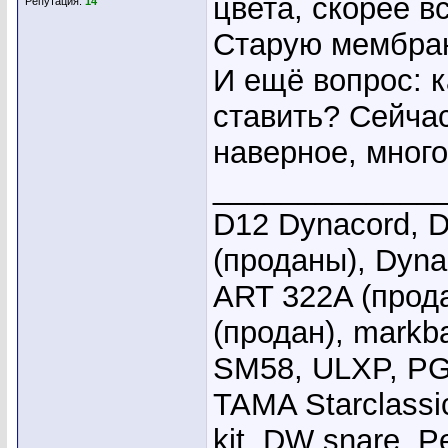
цвета, скорее в
Репутация:
14
Старую мембра
И ещё вопрос: 
ставить? Сейчас 
наверное, мног
_____________
D12 Dynacord, D
(проданы), Dyna
ART 322A (прода
(продан), markb
SM58, ULXP, PG
TAMA Starclassi
kit, DW snare, Pe