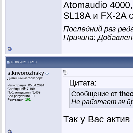
Atomaudio 4000,
SL18A и FX-2A 
Последний раз ред
Причина: Добавле
16.08.2021, 06:10
s.krivorozhsky
Диванный мегаэксперт
Цитата:
Регистрация: 05.04.2014
Сообщений: 7,199
Сообщение от
the
Поблагодарили: 3,469
Вес репутации:
21
Репутация:
101
Не работает вч др
Так у Вас акти