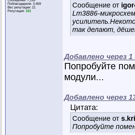
Сообщений: 7,199
Сообщение от
igor
Поблагодарили: 3,469
Вес репутации:
21
Репутация:
101
Lm3886-микросхем
усилитель.Некото
так делают, дёшев
Добавлено через 1
Попробуйте пом
модули...
Добавлено через 1
Цитата:
Сообщение от
s.k
Попробуйте помен