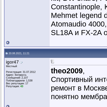
Constantinople, 
Mehmet legend 
Atomaudio 4000,
SL18A и FX-2A 
20.08.2021, 11:21
igor47
Местный
theo2009
,
Регистрация: 31.07.2012
Адрес: Беларусь
Спортивный инте
Сообщений: 2,107
Поблагодарили: 1,538
Вес репутации:
17
ремонт в Москв
Репутация:
43
понятно мембра