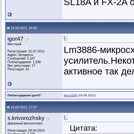
SL18A и FX-2A 
16.08.2021, 16:40
igor47
Местный
Lm3886-микросх
Регистрация: 31.07.2012
Адрес: Беларусь
усилитель.Неко
Сообщений: 2,107
Поблагодарили: 1,538
Вес репутации:
17
активное так де
Репутация:
43
Поблагодарили igor47:
theo2009
(16.08.2021)
16.08.2021, 17:07
s.krivorozhsky
Диванный мегаэксперт
Цитата:
Регистрация: 05.04.2014