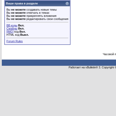
Ваши права в разделе
Вы
не можете
создавать новые темы
Вы
не можете
отвечать в темах
Вы
не можете
прикреплять вложения
Вы
не можете
редактировать свои сообщения
BB коды
Вкл.
Смайлы
Вкл.
[IMG]
код
Вкл.
HTML код
Выкл.
Forum Rules
Часовой 
Работает на vBulletin® 3. Copyright 