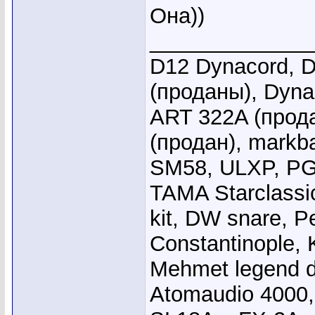
Она))
_____________
D12 Dynacord, D
(проданы), Dyna
ART 322A (прода
(продан), markb
SM58, ULXP, PG
TAMA Starclassi
kit, DW snare, Pe
Constantinople, 
Mehmet legend 
Atomaudio 4000,