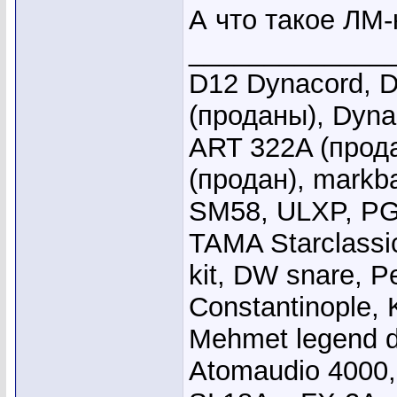
А что такое ЛМ-к
_____________
D12 Dynacord, D
(проданы), Dyna
ART 322A (прода
(продан), markb
SM58, ULXP, PG
TAMA Starclassi
kit, DW snare, Pe
Constantinople, 
Mehmet legend 
Atomaudio 4000,