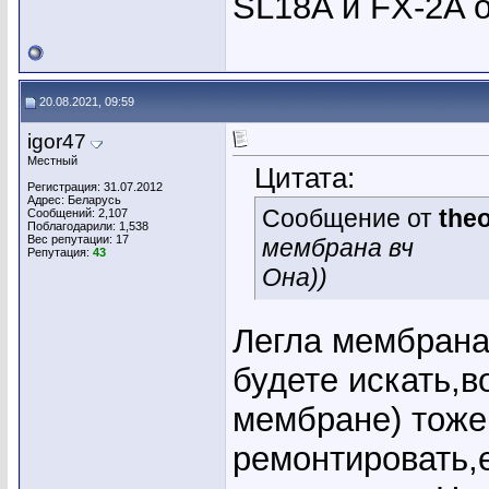
SL18A и FX-2A 
20.08.2021, 09:59
igor47
Местный
Цитата:
Регистрация: 31.07.2012
Адрес: Беларусь
Сообщение от
the
Сообщений: 2,107
Поблагодарили: 1,538
Вес репутации:
17
мембрана вч
Репутация:
43
Она))
Легла мембрана
будете искать,в
мембране) тоже
ремонтировать,