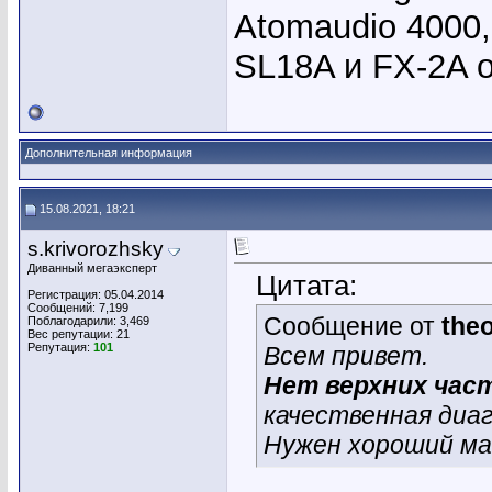
Atomaudio 4000,
SL18A и FX-2A 
Дополнительная информация
15.08.2021, 18:21
s.krivorozhsky
Диванный мегаэксперт
Цитата:
Регистрация: 05.04.2014
Сообщений: 7,199
Сообщение от
the
Поблагодарили: 3,469
Вес репутации:
21
Репутация:
101
Всем привет.
Нет верхних час
качественная диа
Нужен хороший ма