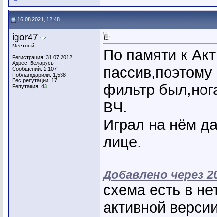
16.08.2021, 12:48
igor47
Местный
По памяти к Акт
Регистрация: 31.07.2012
Адрес: Беларусь
пассив,поэтому
Сообщений: 2,107
Поблагодарили: 1,538
Вес репутации:
17
фильтр был,ног
Репутация:
43
ВЧ.
Играл на нём д
лице.
Добавлено через 2
схема есть в не
активной верси