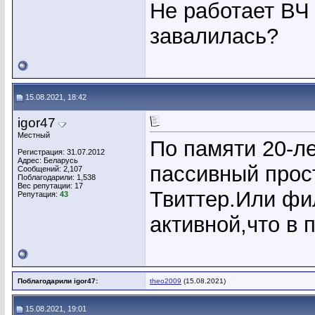
Не работает ВЧ
завалилась?
15.08.2021, 18:42
igor47
Местный
По памяти 20-л
Регистрация: 31.07.2012
Адрес: Беларусь
пассивный прос
Сообщений: 2,107
Поблагодарили: 1,538
Вес репутации:
17
Твиттер.Или фи
Репутация:
43
активной,что в 
Поблагодарили igor47:
theo2009
(15.08.2021)
15.08.2021, 19:01