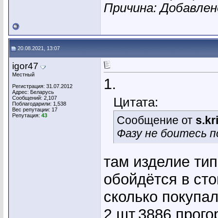
Причина: Добавле
20.08.2021, 13:07
igor47
Местный
1.
Регистрация: 31.07.2012
Адрес: Беларусь
Сообщений: 2,107
Цитата:
Поблагодарили: 1,538
Вес репутации:
17
Репутация:
43
Сообщение от
s.k
Фазу не боитесь п
там изделие ти
обойдётся в сто
сколько покупал
2 шт.3886,прого