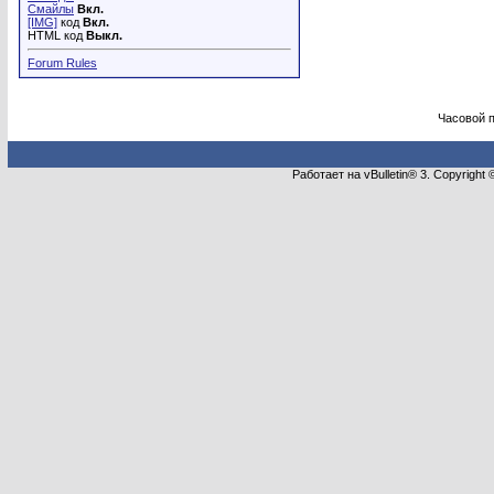
Смайлы
Вкл.
[IMG]
код
Вкл.
HTML код
Выкл.
Forum Rules
Часовой 
Работает на vBulletin® 3. Copyright 