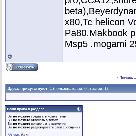
pro,CCA12,shure
beta),Beyerdyna
x80,Tc helicon V
Pa80,Makbook pr
Msp5 ,mogami 2
«
Предыдущ
Здесь присутствуют: 1
(пользователей: 0 , гостей: 1)
Ваши права в разделе
Вы
не можете
создавать новые темы
Вы
не можете
отвечать в темах
Вы
не можете
прикреплять вложения
Вы
не можете
редактировать свои сообщения
BB коды
Вкл.