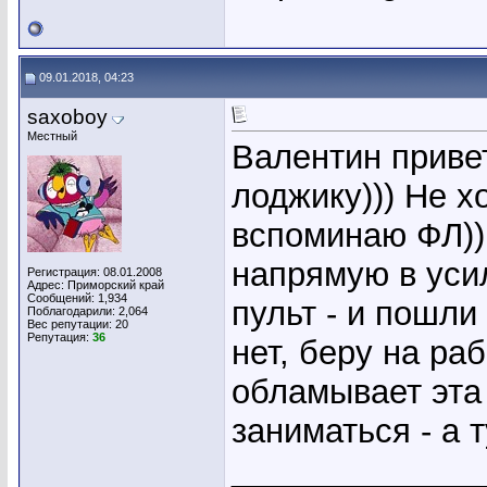
09.01.2018, 04:23
saxoboy
Местный
Валентин привет
лоджику))) Не х
вспоминаю ФЛ)) 
напрямую в усил
Регистрация: 08.01.2008
Адрес: Приморский край
Сообщений: 1,934
пульт - и пошли
Поблагодарили: 2,064
Вес репутации:
20
Репутация:
36
нет, беру на раб
обламывает эта
заниматься - а ту
_____________