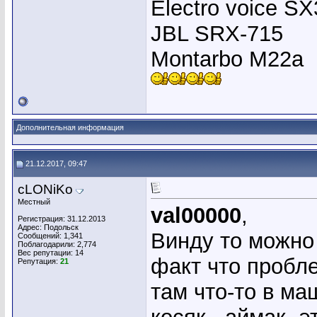
Electro voice S
JBL SRX-715
Montarbo M22a
Дополнительная информация
21.12.2017, 09:47
cLONiKo
Местный
val00000
,
Регистрация: 31.12.2013
Адрес: Подольск
Винду то можно 
Сообщений: 1,341
Поблагодарили: 2,774
Вес репутации:
14
факт что пробле
Репутация:
21
там что-то в ма