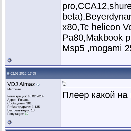
pro,CCA12,shure
beta),Beyerdyna
x80,Tc helicon V
Pa80,Makbook pr
Msp5 ,mogami 2
02.02.2018, 17:55
VDJ Almaz
Местный
Плеер какой на
Регистрация: 10.02.2014
Адрес: Рязань
Сообщений: 381
Поблагодарили: 1,135
Вес репутации:
13
Репутация:
10