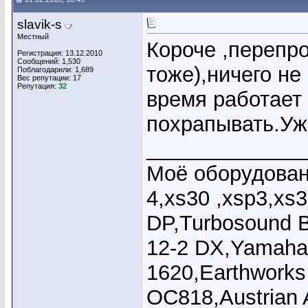
slavik-s
Местный
Короче ,перепр
Регистрация: 13.12.2010
Сообщений: 1,530
тоже),ничего не
Поблагодарили: 1,689
Вес репутации:
17
Репутация:
32
время работает
похрапывать.Уже
_____________
Моё оборудовани
4,xs30 ,xsp3,xs
DP,Turbosound 
12-2 DX,Yamaha
1620,Earthworks
OC818,Austrian 