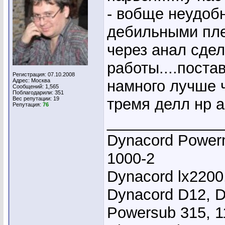
- вобще неудобн
дебильными пле
через анал сде
работы....поста
Регистрация: 07.10.2008
Адрес: Москва
намного лучше ч
Сообщений: 1,565
Поблагодарили: 351
Вес репутации:
19
тремя делл нр а
Репутация:
76
_____________
Dynacord Powerm
1000-2
Dynacord lx2200
Dynacord D12, D
Powersub 315, 1