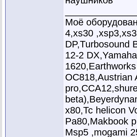
наушников
_____________
Моё оборудовани
4,xs30 ,xsp3,xs
DP,Turbosound 
12-2 DX,Yamaha
1620,Earthworks
OC818,Austrian 
pro,CCA12,shure
beta),Beyerdyna
x80,Tc helicon V
Pa80,Makbook pr
Msp5 ,mogami 2