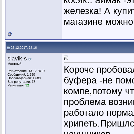
косяк.. аймак -
железка! А купи
магазине можно
25.12.2017, 18:16
slavik-s
Местный
Короче пробова
Регистрация: 13.12.2010
Сообщений: 1,530
буфера -не пом
Поблагодарили: 1,689
Вес репутации:
17
Репутация:
32
компе,потому ч
проблема возни
работало норма
хрипеть.Пришло