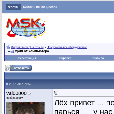
Форум
Коллекция минусовок
Форум сайта plus-msk.ru
>
Немузыкальное оборудование
хрип от компьютера
Регистрация
Справка
Правила
20.12.2017, 20:52
val00000
свой в доску
Лёх привет ... п
парься......у н