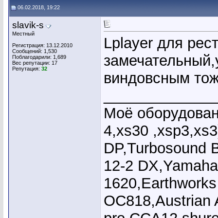
06.02.2018, 19:22
slavik-s
Местный
Lplayer для рес
Регистрация: 13.12.2010
Сообщений: 1,530
замечательный,
Поблагодарили: 1,689
Вес репутации:
17
Репутация:
32
виндовсным тож
_____________
Моё оборудовани
4,xs30 ,xsp3,xs
DP,Turbosound 
12-2 DX,Yamaha
1620,Earthworks
OC818,Austrian 