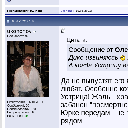
Поблагодарили D.J.Koks:
ukononov
(18.06.2022)
18.06.2022, 01:10
ukononov
Пользователь
Цитата:
Сообщение от
Оле
Дико извиняюсь
А когда Устрицу 
Да не выпустят его
любят. Особенно ко
Устрица! Жаль - хр
Регистрация: 14.10.2010
забанен "посмертно"
Сообщений: 68
Поблагодарили: 181
Юрке передам - не 
Вес репутации:
16
Репутация:
10
рядом.