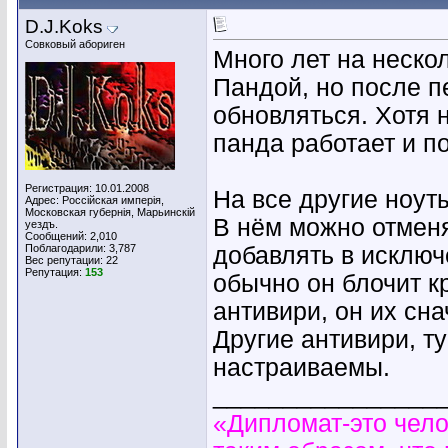
D.J.Koks
Совковый абориген
Много лет на неско
Пандой, но после п
обновляться. Хотя 
панда работает и п
Регистрация: 10.01.2008
На все другие ноуты
Адрес: Россiйская имперiя,
Московская губернiя, Марьинскiй
В нём можно отменят
уездъ.
Сообщений: 2,010
Поблагодарили: 3,787
добавлять в исключ
Вес репутации:
22
Репутация:
153
обычно он блочит кр
антивири, он их сна
Другие антивири, т
настраиваемы.
________________
«Дипломат-это чело