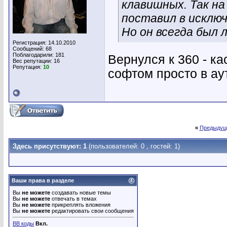
клавишных. Так на
поставил в исключ
Но он всегда был 
Регистрация: 14.10.2010
Сообщений: 68
Поблагодарили: 181
Вернулся к 360 - ка
Вес репутации:
16
Репутация:
10
софтом просто в ау
«
Предыдущ
Здесь присутствуют: 1
(пользователей: 0 , гостей: 1)
Ваши права в разделе
Вы
не можете
создавать новые темы
Вы
не можете
отвечать в темах
Вы
не можете
прикреплять вложения
Вы
не можете
редактировать свои сообщения
BB коды
Вкл.