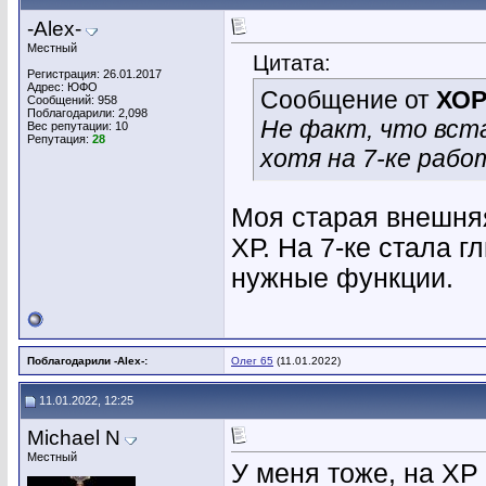
-Alex-
Местный
Цитата:
Регистрация: 26.01.2017
Адрес: ЮФО
Сообщение от
ХО
Сообщений: 958
Поблагодарили: 2,098
Не факт, что вста
Вес репутации:
10
Репутация:
28
хотя на 7-ке рабо
Моя старая внешняя
ХР. На 7-ке стала г
нужные функции.
Поблагодарили -Alex-:
Олег 65
(11.01.2022)
11.01.2022, 12:25
Michael N
Местный
У меня тоже, на ХР