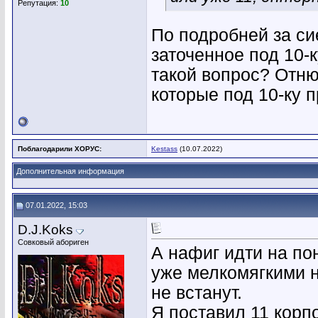
Репутация:
10
По подробней за сие
заточенное под 10-к
такой вопрос? Отню
которые под 10-ку п
Поблагодарили ХОРУС:
Kestass
(10.07.2022)
Дополнительная информация
07.01.2022, 15:03
D.J.Koks
Совковый абориген
А нафиг идти на по
уже мелкомягкими н
не встанут.
Я поставил 11 корпо