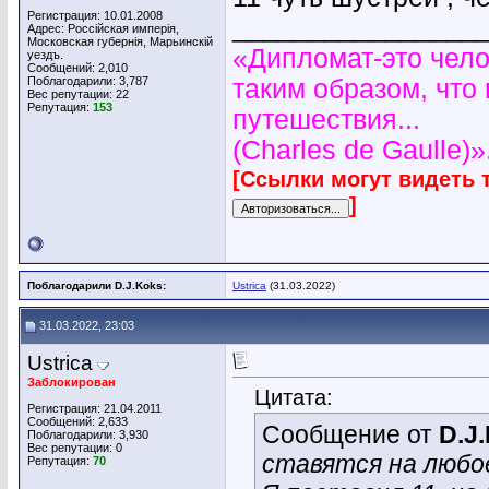
Регистрация: 10.01.2008
________________
Адрес: Россiйская имперiя,
Московская губернiя, Марьинскiй
«Дипломат-это чело
уездъ.
Сообщений: 2,010
Поблагодарили: 3,787
таким образом, что
Вес репутации:
22
Репутация:
153
путешествия...
(Charles de Gaulle)»
[Ссылки могут видеть 
]
Поблагодарили D.J.Koks:
Ustrica
(31.03.2022)
31.03.2022, 23:03
Ustrica
Заблокирован
Цитата:
Регистрация: 21.04.2011
Сообщений: 2,633
Сообщение от
D.J
Поблагодарили: 3,930
Вес репутации:
0
ставятся на любое
Репутация:
70