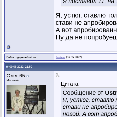
Я поставил 11, на 1
Я, устюг, ставлю т
стави не апробирова
А вот апробированн
Ну да не попробуеш
Поблагодарили Ustrica:
Kestass
(06.05.2022)
09.06.2022, 21:50
Олег 65
Местный
Цитата:
Сообщение от
Ustr
Я, устюг, ставлю
стави не апробиро
новой. А вот апро