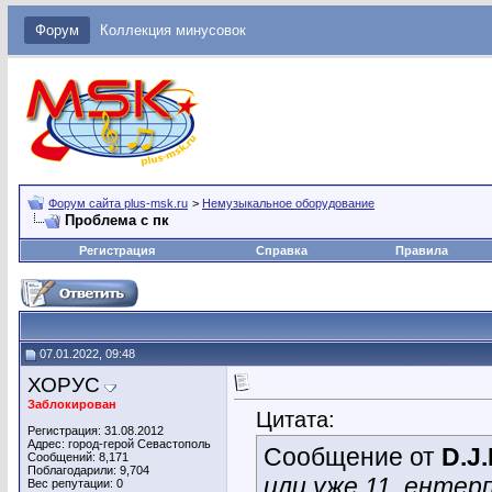
Форум
Коллекция минусовок
Форум сайта plus-msk.ru
>
Немузыкальное оборудование
Проблема с пк
Регистрация
Справка
Правила
07.01.2022, 09:48
ХОРУС
Заблокирован
Цитата:
Регистрация: 31.08.2012
Адрес: город-герой Севастополь
Сообщение от
D.J
Сообщений: 8,171
Поблагодарили: 9,704
или уже 11, ентер
Вес репутации:
0