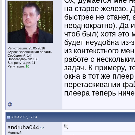
Ох, думается мне н
на старое железо. 
быстрее не станет,
неоднократно). Да 
чтоб был( хотя это 
будет неудобна из-з
Регистрация: 23.05.2016
из контекстного мен
Адрес: Воронежская область
Сообщений: 144
работе с нескольки
Поблагодарили: 108
Вес репутации:
11
задач. К примеру, 
Репутация:
10
окна в тот же плеер
перетаскивании фай
плеера теперь ниче
30.03.2022, 17:54
andruha044
Местный