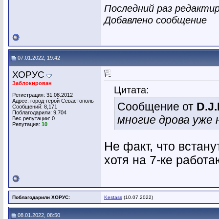
Последний раз редактир
Добавлено сообщение
07.01.2022, 19:42
ХОРУС
Заблокирован
Цитата:
Регистрация: 31.08.2012
Адрес: город-герой Севастополь
Сообщение от
D.J
Сообщений: 8,171
Поблагодарили: 9,704
многие дрова уже
Вес репутации:
0
Репутация:
10
Не факт, что встану
хотя на 7-ке работа
Поблагодарили ХОРУС:
Kestass
(10.07.2022)
08.01.2022, 08:50