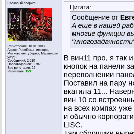
Совковый абориген
Цитата:
Сообщение от
Евг
А еще в нашей раб
многие функции вы
"многозадачности"
Регистрация: 10.01.2008
Адрес: Россiйская имперiя,
Московская губернiя, Марьинскiй
В вин11 про, я так 
уездъ.
Сообщений: 2,010
Поблагодарили: 3,787
кнопок на панели з
Вес репутации:
22
Репутация:
153
переполнении панел
Поставил на пару но
вкатила 11... Наве
вин 10 со встроенн
на всех компах уже г
и обычно корпорат
LISC.
Там сборщики выре