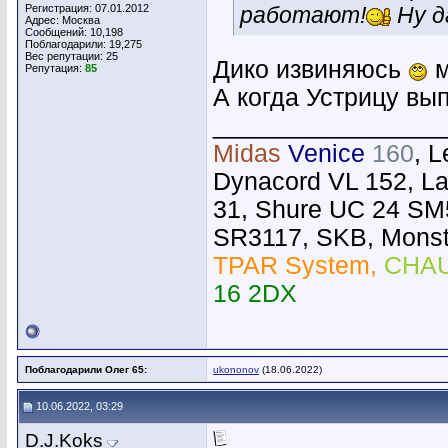
Регистрация: 07.01.2012
работают!
Ну д
Адрес: Москва
Сообщений: 10,198
Поблагодарили: 19,275
Вес репутации:
25
Дико извиняюсь
м
Репутация:
85
А когда Устрицу вы
________________
Midas
Venice
160
, 
Dynacord VL 152, L
31, Shure UC 24 SM
SR3117, SKB, Monste
TPAR System,
CHAU
16 2DX
Поблагодарили Олег 65:
ukononov
(18.06.2022)
10.06.2022, 03:29
D.J.Koks