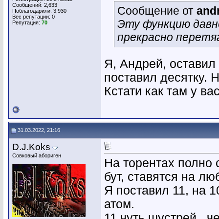
Сообщений: 2,633
Сообщение от
and
Поблагодарили: 3,930
Вес репутации:
0
Эту функцию давно
Репутация:
70
прекрасно перетя
Я, Андрей, оставил
поставил десятку. 
Кстати как там у в
31.03.2022, 21:16
D.J.Koks
Совковый абориген
На торентах полно 
бут, ставятся на лю
Я поставил 11, на 1
атом.
11 чуть шустрей , ч