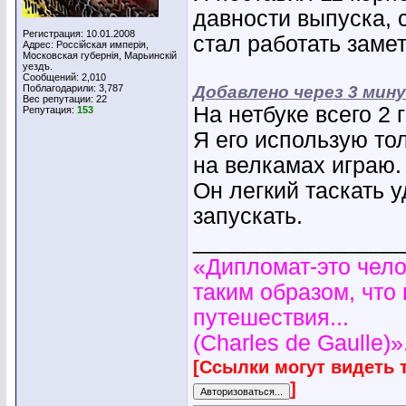
давности выпуска, 
Регистрация: 10.01.2008
стал работать замет
Адрес: Россiйская имперiя,
Московская губернiя, Марьинскiй
уездъ.
Сообщений: 2,010
Поблагодарили: 3,787
Добавлено через 3 мин
Вес репутации:
22
На нетбуке всего 2 
Репутация:
153
Я его использую то
на велкамах играю.
Он легкий таскать 
запускать.
________________
«Дипломат-это чело
таким образом, что
путешествия...
(Charles de Gaulle)»
[Ссылки могут видеть 
]