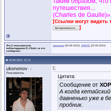
таким образом, что
путешествия...
(Charles de Gaulle)»
[Ссылки могут видеть 
]
Эти 2 пользователи
ukononov
(30.06.2022),
ХОРУС
(23.06.2022)
поблагодарили D.J.Koks за это
сообщение:
30.06.2022, 21:13
ukononov
Пользователь
Цитата:
Сообщение от
ХО
А когда кетайски
давненько уже в 
пробник.