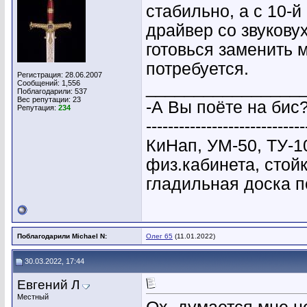
стабильно, а с 10-й
драйвер со звуковух
готовься заменить м
потребуется.
Регистрация: 28.06.2007
Сообщений: 1,556
________________
Поблагодарили: 537
Вес репутации:
23
-А Вы поёте на бис?
Репутация:
234
-----------------------------
КиНап, УМ-50, ТУ-1
физ.кабинета, стой
гладильная доска п
Поблагодарили Michael N:
Олег 65
(11.01.2022)
30.03.2022, 17:44
Евгений Л
Местный