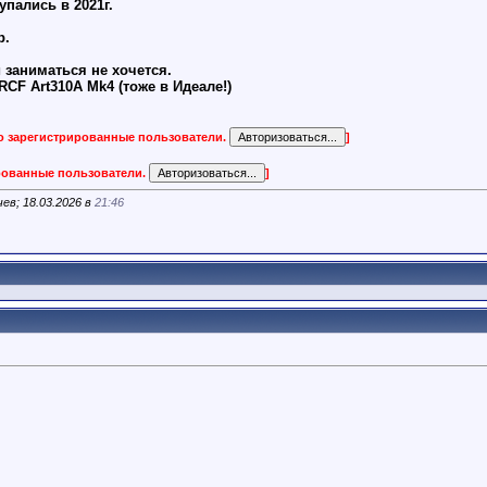
упались в 2021г.
р.
 заниматься не хочется.
CF Art310A Mk4 (тоже в Идеале!)
ко зарегистрированные пользователи.
]
ированные пользователи.
]
ев; 18.03.2026 в
21:46