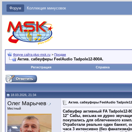
Форум
Коллекция минусовок
Форум сайта plus-msk.ru
>
Продам
Актив. сабвуферы FeelAudio Tadpole12-800A.
Регистрация
Справка
18.03.2026, 21:34
Олег Марычев
Актив. сабвуферы FeelAudio Tadpole12
Местный
Сабвуфер активный FA Tadpole12-8
12" Сабы, весьма не дурно звучащи
покупались для облегченного компле
Отработали реально один банкет, о
часа 3 интенсивно (без фанатизма)