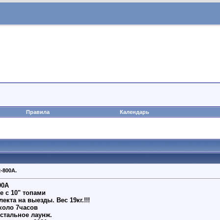
Правила
Календарь
-800A.
00A
е с 10" топами
кта на выезды. Вес 19кг.!!!
коло 7часов
остальное лаунж.