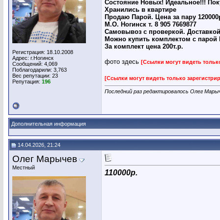
Состояние Новых! Идеальное!!! Пок
Хранились в квартире
Продаю Парой. Цена за пару 120000
М.О. Ногинск т. 8 905 7669877
Самовывоз с проверкой. Доставкой
Можно купить комплектом с парой R
За комплект цена 200т.р.
Регистрация: 18.10.2008
Адрес: г.Ногинск
фото здесь
[Ссылки могут видеть толь
Сообщений: 4,069
Поблагодарили: 3,763
Вес репутации:
23
[Ссылки могут видеть только зарегистр
Репутация:
196
Последний раз редактировалось Олег Марыч
Дополнительная информация
14.04.2026, 21:24
Олег Марычев
Местный
110000р.