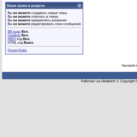
Ваши права в разделе
Вы
не можете
создавать новые темы
Вы
не можете
отвечать в темах
Вы
не можете
прикреплять вложения
Вы
не можете
редактировать свои сообщения
BB коды
Вкл.
Смайлы
Вкл.
[IMG]
код
Вкл.
HTML код
Выкл.
Forum Rules
Часовой 
Работает на vBulletin® 3. Copyright 