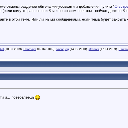
оме отмены разделов обмена минусовками и добавления пункта "
О встр
е (если кому-то раньше они были не совсем понятны - сейчас должно быт
вайте в этой теме. Или личными сообщениями, если тема будет закрыта 
kol
(10.06.2009),
Ozornaya
(09.04.2009),
savingreg
(14.09.2010),
strannix
(17.04.2009),
Бэкха
ти и... повеселеешь