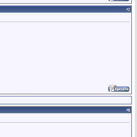
#
7
#
8