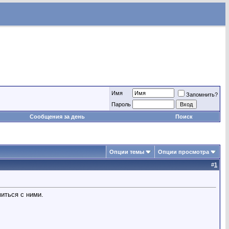
Имя
Запомнить?
Пароль
Сообщения за день
Поиск
Опции темы
Опции просмотра
#
1
иться с ними.