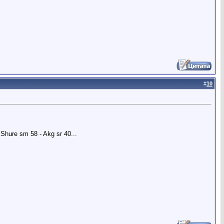
#
10
Shure sm 58 - Akg sr 40...