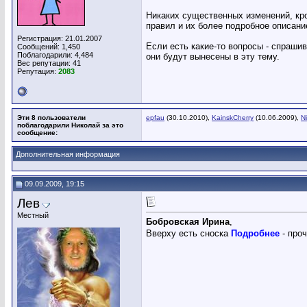
Никаких существенных изменений, кр
правил и их более подробное описани
Регистрация: 21.01.2007
Если есть какие-то вопросы - спраши
Сообщений: 1,450
Поблагодарили: 4,484
они будут вынесены в эту тему.
Вес репутации:
41
Репутация:
2083
Эти 8 пользователи
epfau
(30.10.2010),
KainskCherry
(10.06.2009),
Ni
поблагодарили Николай за это
сообщение:
Дополнительная информация
09.09.2009, 19:15
Лев
Местный
Бобровская Ирина
,
Вверху есть сноска
Подробнее
- проч