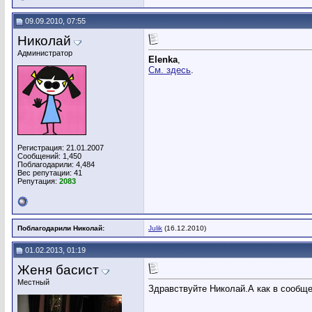
09.09.2010, 07:55
Николай
Администратор
Elenka
,
См. здесь
.
Регистрация: 21.01.2007
Сообщений: 1,450
Поблагодарили: 4,484
Вес репутации:
41
Репутация:
2083
Поблагодарили Николай:
Julik
(16.12.2010)
01.02.2013, 01:19
Женя басист
Местный
Здравствуйте Николай.А как в сообще