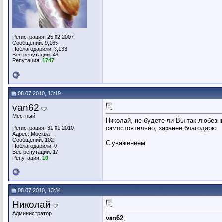
Регистрация: 25.02.2007
Сообщений: 9,165
Поблагодарили: 3,133
Вес репутации:
46
Репутация:
1747
08.07.2010, 13:19
van62
Местный
Николай, не будете ли Вы так любезн
самостоятельно, заранее благодарю
Регистрация: 31.01.2010
Адрес: Москва
Сообщений: 102
С уважением
Поблагодарили: 0
Вес репутации:
17
Репутация:
10
08.07.2010, 13:34
Николай
Администратор
van62
,