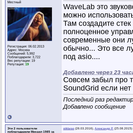
Местный
WaveLab это звуково
можно использовать
Там создадите стек 
полноценное управл
современные они л
обычно... Это все 
Регистрация: 06.02.2013
Адрес: Москва
Сообщений: 5,992
под asio....
Поблагодарили: 3,722
Вес репутации:
19
Репутация:
19
Добавлено через 23 час
Совсем забыл про т
SoundGrid если нет
Последний раз редактир
Добавлено сообщение
Эти 2 пользователи
stiklaras
(26.03.2016),
Александр Р.
(25.08.2015)
поблагодарили Михаил 1985 за