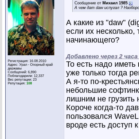
Сообщение от
Михаил 1985
А чем дат daw испугал ? Наобор
А какие из "daw" (d
если их несколько,
начинающего?
Добавлено через 2 часа
Регистрация: 16.08.2010
То есть надо иметь
Адрес: Урал - Опорный край
державы
уже только тогда р
Сообщений: 6,890
Поблагодарили: 12,337
А я-то по-крестьянс
Вес репутации:
23
Репутация:
108
небольшие софтинк
лишним не грузить 
Короче когда-то да
пользовался WaveLab
вроде есть доступ 