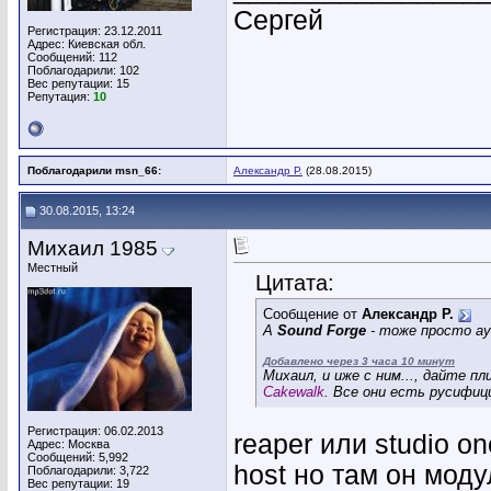
Сергей
Регистрация: 23.12.2011
Адрес: Киевская обл.
Сообщений: 112
Поблагодарили: 102
Вес репутации:
15
Репутация:
10
Поблагодарили msn_66:
Александр Р.
(28.08.2015)
30.08.2015, 13:24
Михаил 1985
Местный
Цитата:
Сообщение от
Александр Р.
А
Sound Forge
- тоже просто а
Добавлено через 3 часа 10 минут
Михаил, и иже с ним..., дайте п
Cakewalk
. Все они есть русифиц
Регистрация: 06.02.2013
reaper или studio o
Адрес: Москва
Сообщений: 5,992
host но там он моду
Поблагодарили: 3,722
Вес репутации:
19