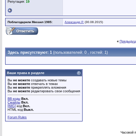
Репутация:
19
Поблагодарили Михаил 1985:
Александр Р.
(30.08.2015)
«
Предыдущ
Здесь присутствуют: 1
(пользователей: 0 , гостей: 1)
Ваши права в разделе
Вы
не можете
создавать новые темы
Вы
не можете
отвечать в темах
Вы
не можете
прикреплять вложения
Вы
не можете
редактировать свои сообщения
BB коды
Вкл.
Смайлы
Вкл.
[IMG]
код
Вкл.
HTML код
Выкл.
Forum Rules
Часовой 