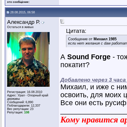
это сообщение:
28.08.2015, 06:58
Александр Р.
Остаться в живых
Цитата:
Сообщение от
Михаил 1985
если нет желания с daw работат
А
Sound Forge
- то
покатит?
Добавлено через 3 часа
Михаил, и иже с ним
Регистрация: 16.08.2010
освоить, для моих 
Адрес: Урал - Опорный край
державы
Все они есть русиф
Сообщений: 6,890
Поблагодарили: 12,337
________________
Вес репутации:
23
Репутация:
108
Кому нравится ар