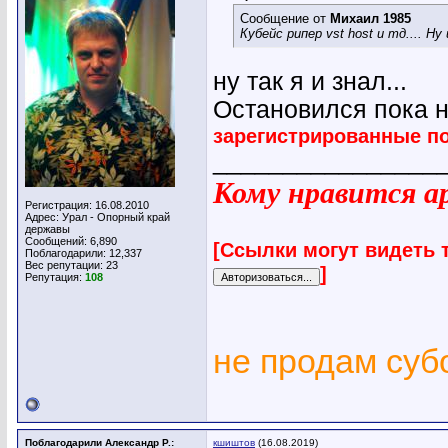
Сообщение от
Михаил 1985
Кубейс рипер vst host и тд.... Н
ну так я и знал...
Остановился пока 
зарегистрированные п
________________
Кому нравится ар
Регистрация: 16.08.2010
Адрес: Урал - Опорный край
державы
Сообщений: 6,890
[Ссылки могут видеть 
Поблагодарили: 12,337
Вес репутации:
23
]
Репутация:
108
не продам су
Поблагодарили Александр Р.:
кшиштов
(16.08.2019)