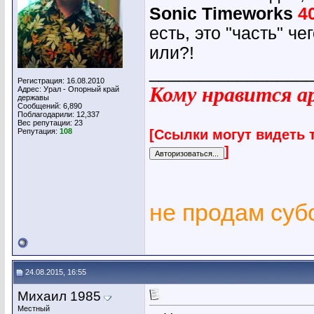
Sonic Timeworks
4
есть, это "часть" че
или?!
________________
Регистрация: 16.08.2010
Кому нравится ар
Адрес: Урал - Опорный край
державы
Сообщений: 6,890
Поблагодарили: 12,337
Вес репутации:
23
[Ссылки могут видеть 
Репутация:
108
]
не продам су
24.08.2015, 16:55
Михаил 1985
Местный