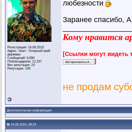
любезности
Заранее спасибо, А
________________
Кому нравится ар
Регистрация: 16.08.2010
Адрес: Урал - Опорный край
[Ссылки могут видеть 
державы
Сообщений: 6,890
]
Поблагодарили: 12,337
Вес репутации:
23
Репутация:
108
не продам су
Дополнительная информация
24.08.2015, 08:24