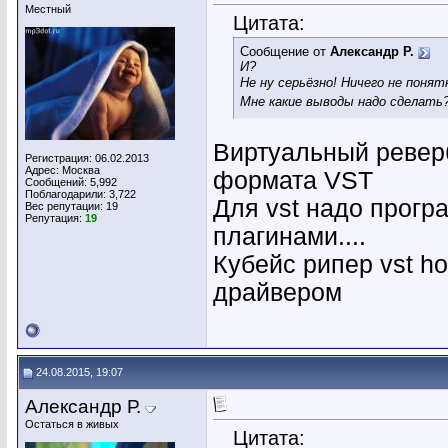
Местный
Цитата:
Сообщение от
Александр Р.
И?
Не ну серьёзно! Ничего не поня
Мне какие выводы надо сделать
Виртуальный ревербе
Регистрация: 06.02.2013
Адрес: Москва
формата VST
Сообщений: 5,992
Поблагодарили: 3,722
Для vst надо прогр
Вес репутации:
19
Репутация:
19
плагинами....
Кубейс рипер vst ho
драйвером
24.08.2015, 19:07
Александр Р.
Остаться в живых
Цитата: