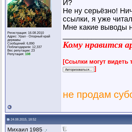
И?
Не ну серьёзно! Ни
ссылки, я уже читал.
Мне какие выводы н
Регистрация: 16.08.2010
________________
Адрес: Урал - Опорный край
державы
Кому нравится ар
Сообщений: 6,890
Поблагодарили: 12,337
Вес репутации:
23
Репутация:
108
[Ссылки могут видеть 
]
не продам су
24.08.2015, 18:52
Михаил 1985