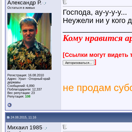
Александр Р.
Остаться в живых
Господа, ау-у-у-у...
Неужели ни у кого 
________________
Кому нравится ар
[Ссылки могут видеть 
]
Регистрация: 16.08.2010
Адрес: Урал - Опорный край
державы
не продам су
Сообщений: 6,890
Поблагодарили: 12,337
Вес репутации:
23
Репутация:
108
24.08.2015, 11:16
Михаил 1985