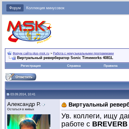
Форум
Коллекция минусовок
Форум сайта plus-msk.ru
>
Работа с немузыкальными программами
Виртуальный ревербератор Sonic Timeworks 4081L
Регистрация
Справка
Правила
03.09.2014, 10:41
Александр Р.
Виртуальный реверб
Остаться в живых
Ув. коллеги, ищу д
работе с
BREVERB 