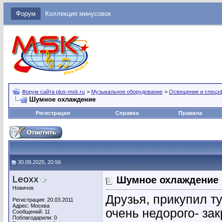
Форум
Коллекция минусовок
Форум сайта plus-msk.ru
>
Музыкальное оборудование
>
Освещение и спецэ
Шумное охлаждение
Регистрация
Справка
Правила
30.08.2025, 20:56
Leoxx
Шумное охлаждение
Новичок
Друзья, прикупил т
Регистрация: 20.03.2011
Адрес: Москва
очень недорого- за
Сообщений: 11
Поблагодарили: 0