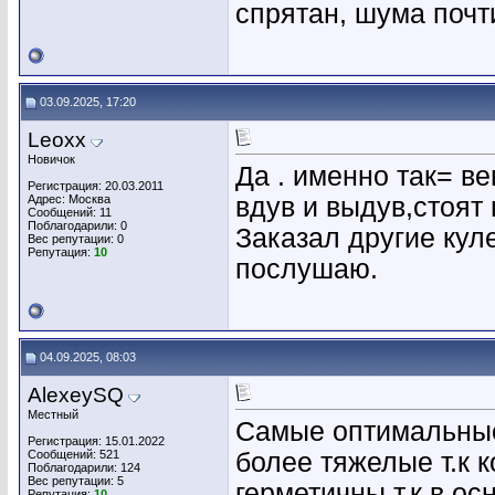
спрятан, шума почт
03.09.2025, 17:20
Leoxx
Новичок
Да . именно так= в
Регистрация: 20.03.2011
Адрес: Москва
вдув и выдув,стоят
Сообщений: 11
Поблагодарили: 0
Заказал другие кул
Вес репутации:
0
Репутация:
10
послушаю.
04.09.2025, 08:03
AlexeySQ
Местный
Самые оптимальные
Регистрация: 15.01.2022
Сообщений: 521
более тяжелые т.к к
Поблагодарили: 124
Вес репутации:
5
герметичны т.к в о
Репутация:
10