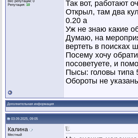
Вес репутации:
0
Так вот, работают о
Репутация:
10
Открыл, там два кул
0.20 а
Уж не знаю какие о
Думаю, на мероприя
вертеть в поисках 
Посему хочу обрати
посоветуете, и пом
Пысы: головы типа 
Обороты не указаны
Дополнительная информация
03.09.2025, 09:05
Калина
Местный