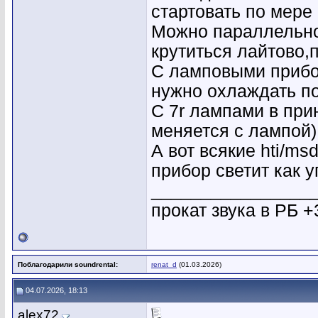
стартовать по мере
Можно параллельно 
крутиться лайтово,
С ламповыми прибор
нужно охлаждать п
С 7r лампами в при
меняется с лампой)
А вот всякие hti/ms
прибор светит как у
________________
прокат звука в РБ +
Поблагодарили soundrental:
renat_d
(01.03.2026)
04.07.2026, 18:13
alex72