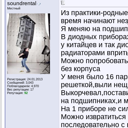
soundrental
Местный
Из практики-родные
время начинают нез
Я меняю на подшип
В диодных приборах
у китайцев и так д
радиаторами вприт
Можно попробовать
без корпуса
У меня было 16 пар
Регистрация: 24.01.2013
Сообщений: 3,043
решеткой,выли не
Поблагодарили: 4,970
Вес репутации:
17
Выкорчевал,постав
Репутация:
92
на подшипниках,и 
На 1 приборе не си
Можно извратиться
последовательно с 