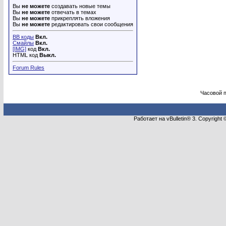
Вы
не можете
создавать новые темы
Вы
не можете
отвечать в темах
Вы
не можете
прикреплять вложения
Вы
не можете
редактировать свои сообщения
BB коды
Вкл.
Смайлы
Вкл.
[IMG]
код
Вкл.
HTML код
Выкл.
Forum Rules
Часовой 
Работает на vBulletin® 3. Copyright 