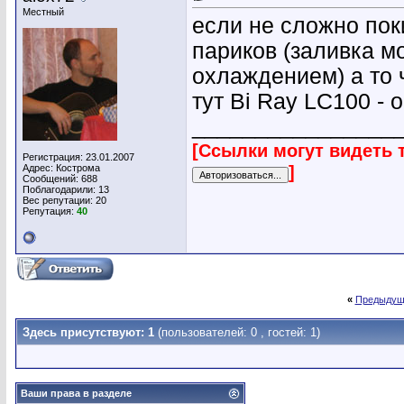
Местный
если не сложно по
париков (заливка м
охлаждением) а то ч
тут Bi Ray LC100 - 
________________
[Ссылки могут видеть 
Регистрация: 23.01.2007
]
Адрес: Кострома
Сообщений: 688
Поблагодарили: 13
Вес репутации:
20
Репутация:
40
«
Предыдущ
Здесь присутствуют: 1
(пользователей: 0 , гостей: 1)
Ваши права в разделе