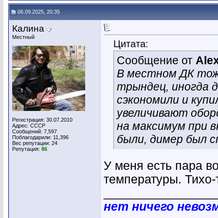
06.09.2025, 20:35
Калина
Местный
Цитата:
Сообщение от
Ale
В местном ДК тож
трындец, иногда 
сэкономили и куп
увеличивают обор
Регистрация: 30.07.2010
на максимум при 
Адрес: СССР
Сообщений: 7,597
были, димер был 
Поблагодарили: 11,396
Вес репутации:
24
Репутация:
86
У меня есть пара в
температуры. Тихо-т
________________
нет ничего невоз