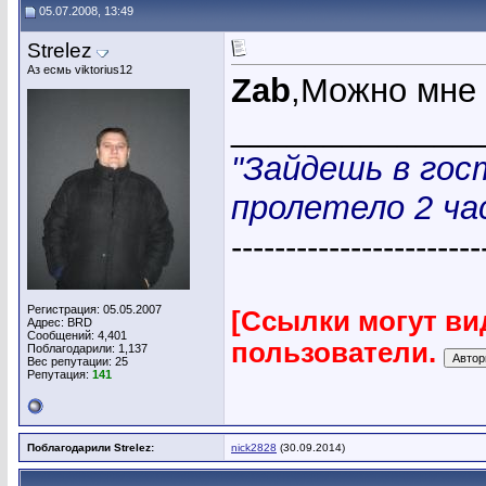
05.07.2008, 13:49
Strelez
Аз есмь viktorius12
Zab
,Можно мне 
_____________
"Зайдешь в гос
пролетело 2 час
-----------------------
Регистрация: 05.05.2007
[Ссылки могут ви
Адрес: BRD
Сообщений: 4,401
пользователи.
Поблагодарили: 1,137
Вес репутации:
25
Репутация:
141
Поблагодарили Strelez:
nick2828
(30.09.2014)