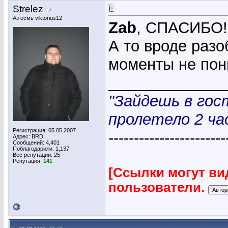
Strelez
Аз есмь viktorius12
Zab
, СПАСИБО!
А то вроде разо
моменты не по
_____________
"Зайдешь в гос
пролетело 2 час
Регистрация: 05.05.2007
-----------------------
Адрес: BRD
Сообщений: 4,401
Поблагодарили: 1,137
Вес репутации:
25
Репутация:
141
[Ссылки могут ви
пользователи.