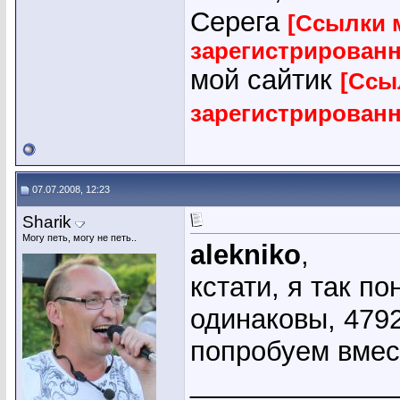
Серега
[Ссылки 
зарегистрирован
мой сайтик
[Ссы
зарегистрирован
07.07.2008, 12:23
Sharik
Могу петь, могу не петь..
alekniko
,
кстати, я так п
одинаковы, 4792
попробуем вмест
_____________