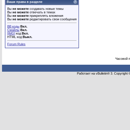
Ваши права в разделе
Вы
не можете
создавать новые темы
Вы
не можете
отвечать в темах
Вы
не можете
прикреплять вложения
Вы
не можете
редактировать свои сообщения
BB коды
Вкл.
Смайлы
Вкл.
[IMG]
код
Вкл.
HTML код
Выкл.
Forum Rules
Часовой 
Работает на vBulletin® 3. Copyright 