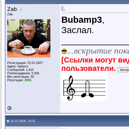
Zab
Zab
Bubamp3
,
Заслал.
_____________
...вскрытие пок
[Ссылки могут ви
Регистрация: 22.01.2007
пользователи.
Адрес: Брянск
Сообщений: 1,915
Поблагодарили: 2,936
Вес репутации:
50
Репутация:
2991
20.10.2008, 19:31