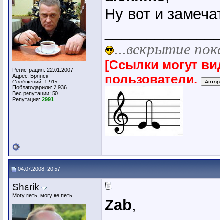
Ну вот и замечат
_____________
...вскрытие пок
[Ссылки могут ви
Регистрация: 22.01.2007
пользователи.
Адрес: Брянск
Сообщений: 1,915
Поблагодарили: 2,936
Вес репутации:
50
Репутация:
2991
04.07.2008, 20:57
Sharik
Могу петь, могу не петь..
Zab
,