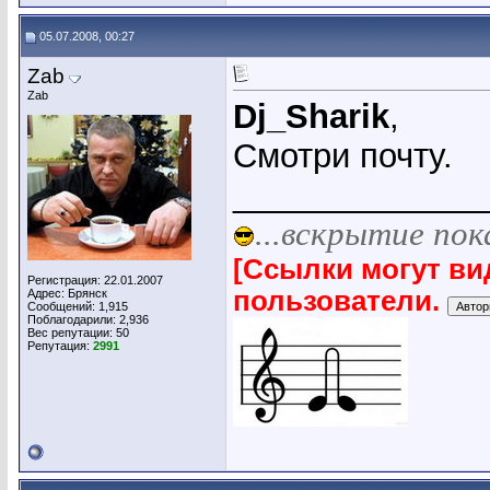
05.07.2008, 00:27
Zab
Zab
Dj_Sharik
,
Смотри почту.
_____________
...вскрытие пок
[Ссылки могут ви
Регистрация: 22.01.2007
пользователи.
Адрес: Брянск
Сообщений: 1,915
Поблагодарили: 2,936
Вес репутации:
50
Репутация:
2991