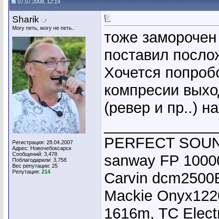
07.07.2008, 12:19
Sharik
Могу петь, могу не петь..
тоже заморочен 
поставил посло
Хочется попроб
компресии выход
(ревер и пр..) н
_____________
PERFECT SOUND
Регистрация: 28.04.2007
Адрес: Новочебоксарск
Сообщений: 3,478
sanway FP 10000
Поблагодарили: 3,758
Вес репутации:
25
Репутация:
214
Carvin dcm2500E
Mackie Onyx1220
1616m, TC Elect