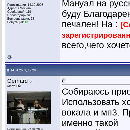
Мануал на русс
Регистрация: 14.10.2008
Адрес: г.Москва
буду Благодарен
Сообщений: 119
Поблагодарили: 0
Вес репутации:
18
печален! На :
Репутация:
10
[С
зарегистрирован
всего,чего хочет
14.01.2009, 19:20
Gerhard
Местный
Собираюсь при
Использовать х
вокала и мп3. П
именно такой
Регистрация: 23.01.2007