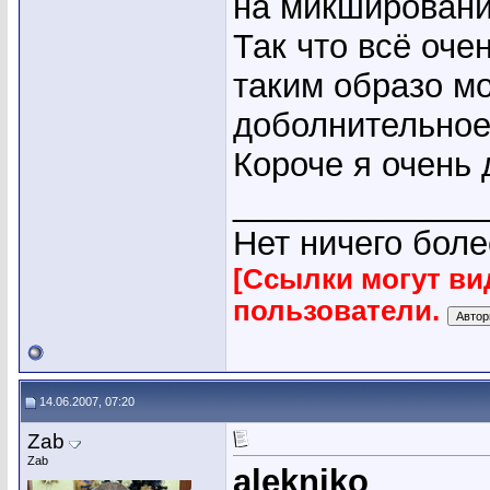
на микшировани
Так что всё оче
таким образо м
доболнительное
Короче я очень 
_____________
Нет ничего боле
[Ссылки могут ви
пользователи.
14.06.2007, 07:20
Zab
Zab
alekniko
,