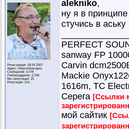
alekniko
,
ну я в принципе
стучись в аську 
_____________
PERFECT SOUND
sanway FP 10000
Carvin dcm2500E
Регистрация: 28.04.2007
Адрес: Новочебоксарск
Сообщений: 3,478
Mackie Onyx1220
Поблагодарили: 3,758
Вес репутации:
25
Репутация:
214
1616m, TC Elect
Серега
[Ссылки 
зарегистрирован
мой сайтик
[Ссы
зарегистрирован