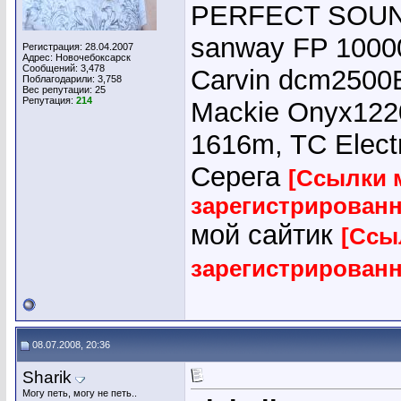
PERFECT SOUND
sanway FP 10000
Регистрация: 28.04.2007
Адрес: Новочебоксарск
Сообщений: 3,478
Carvin dcm2500E
Поблагодарили: 3,758
Вес репутации:
25
Репутация:
214
Mackie Onyx1220
1616m, TC Elect
Серега
[Ссылки 
зарегистрирован
мой сайтик
[Ссы
зарегистрирован
08.07.2008, 20:36
Sharik
Могу петь, могу не петь..