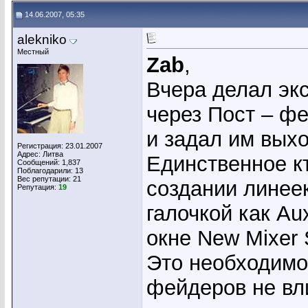
14.06.2007, 05:35
alekniko
Местный
Zab
,
Вчера делал эк
через Пост – ф
и задал им вых
Регистрация: 23.01.2007
Адрес: Литва
Единственное кт
Сообщений: 1,837
Поблагодарили: 13
Вес репутации:
21
создании линеек
Репутация:
19
галочкой как Au
окне New Mixer S
Это необходимо
фейдеров не вл