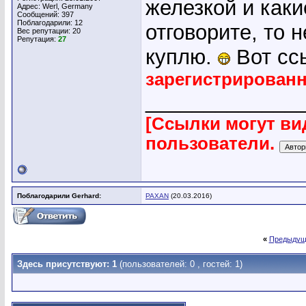
железкой и каки
Адрес: Werl, Germany
Сообщений: 397
Поблагодарили: 12
отговорите, то 
Вес репутации:
20
Репутация:
27
куплю.
Вот сс
зарегистрирован
_____________
[Ссылки могут ви
пользователи.
Поблагодарили Gerhard:
PAXAN
(20.03.2016)
«
Предыдущ
Здесь присутствуют: 1
(пользователей: 0 , гостей: 1)