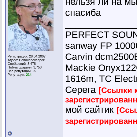
нельзя ли на мы
спасиба
_____________
PERFECT SOUND
sanway FP 10000
Carvin dcm2500E
Регистрация: 28.04.2007
Адрес: Новочебоксарск
Сообщений: 3,478
Mackie Onyx1220
Поблагодарили: 3,758
Вес репутации:
25
Репутация:
214
1616m, TC Elect
Серега
[Ссылки 
зарегистрирован
мой сайтик
[Ссы
зарегистрирован