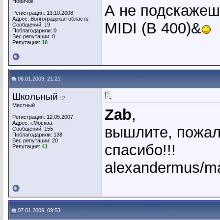
Новичок
А не подскажешь
Регистрация: 13.10.2008
Адрес: Волгоградская область
MIDI (B 400)&
Сообщений: 19
Поблагодарили: 0
Вес репутации:
0
Репутация:
10
06.01.2009, 21:21
Школьный
Местный
Zab
,
Регистрация: 12.05.2007
Адрес: г.Москва
вышлите, пожал
Сообщений: 155
Поблагодарили: 138
Вес репутации:
20
спасибо!!!
Репутация:
41
alexandermus/ma
07.01.2009, 09:53