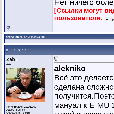
Нет ничего боле
[Ссылки могут ви
пользователи.
Дополнительная информация
13.06.2007, 23:18
Zab
Zab
alekniko
Всё это делает
сделана сложно
получится.Поэт
мануал к E-MU 
Регистрация: 22.01.2007
Адрес: Брянск
Сообщений: 1,915