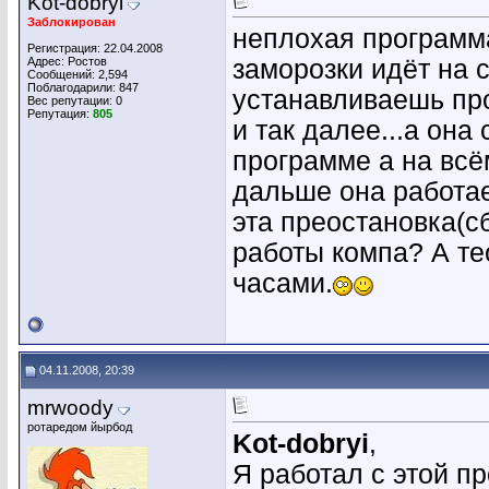
Kot-dobryi
Заблокирован
неплохая програм
Регистрация: 22.04.2008
Адрес: Ростов
заморозки идёт на 
Сообщений: 2,594
Поблагодарили: 847
устанавливаешь прог
Вес репутации:
0
Репутация:
805
и так далее...а она
программе а на всё
дальше она работае
эта преостановка(с
работы компа? А тео
часами.
04.11.2008, 20:39
mrwoody
ротаредом йырбод
Kot-dobryi
,
Я работал с этой пр