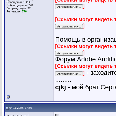
Сообщений: 1,414
]
Поблагодарили: 778
Вес репутации:
27
Репутация:
776
[Ссылки могут видеть 
]
Помощь в организац
[Ссылки могут видеть 
]
Форум Adobe Auditio
[Ссылки могут видеть 
- заходит
]
.........
cjkj
- мой брат Серг
04.11.2008, 17:50