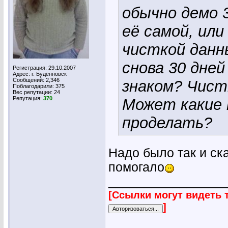
обычно демо 3
её самой, или
чисткой данн
снова 30 дней
Регистрация: 29.10.2007
Адрес: г. Будённовск
Сообщений: 2,346
знаком? Чист
Поблагодарили: 375
Вес репутации:
24
Репутация:
370
Может какие 
проделать?
Надо было так и ска
помогало
________________
[Ссылки могут видеть 
]