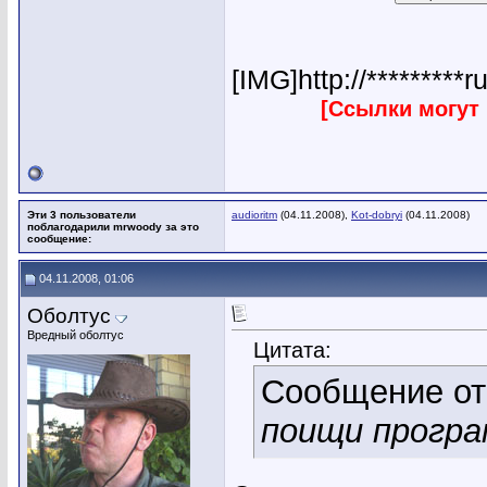
[IMG]http://*********r
[Ссылки могут
Эти 3 пользователи
audioritm
(04.11.2008),
Kot-dobryi
(04.11.2008)
поблагодарили mrwoody за это
сообщение:
04.11.2008, 01:06
Оболтус
Вредный оболтус
Цитата:
Сообщение о
поищи программ