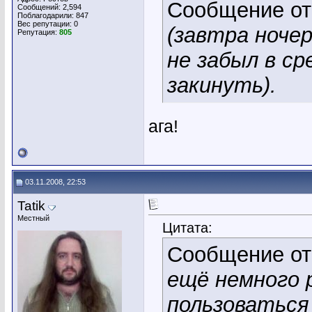
Сообщение о
Сообщений: 2,594
Поблагодарили: 847
Вес репутации:
0
(завтра ночер
Репутация:
805
не забыл в ср
закинуть).
ага!
03.11.2008, 22:53
Tatik
Местный
Цитата:
Сообщение о
ещё немного р
пользоваться