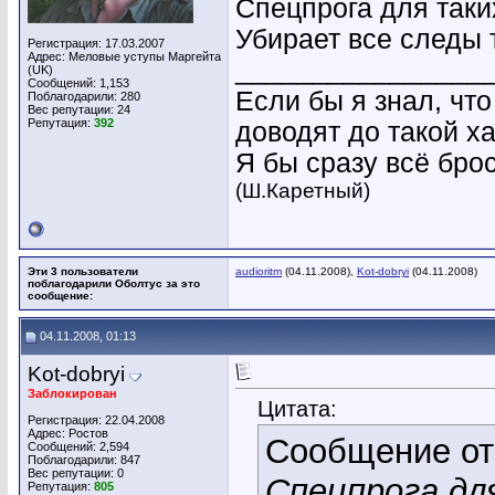
Спецпрога для таких
Убирает все следы 
Регистрация: 17.03.2007
Адрес: Меловые уступы Маргейта
________________
(UK)
Сообщений: 1,153
Если бы я знал, что
Поблагодарили: 280
Вес репутации:
24
Репутация:
392
доводят до такой ха
Я бы сразу всё бро
(Ш.Каретный)
Эти 3 пользователи
audioritm
(04.11.2008),
Kot-dobryi
(04.11.2008)
поблагодарили Оболтус за это
сообщение:
04.11.2008, 01:13
Kot-dobryi
Заблокирован
Цитата:
Регистрация: 22.04.2008
Адрес: Ростов
Сообщение о
Сообщений: 2,594
Поблагодарили: 847
Вес репутации:
0
Спецпрога для
Репутация:
805