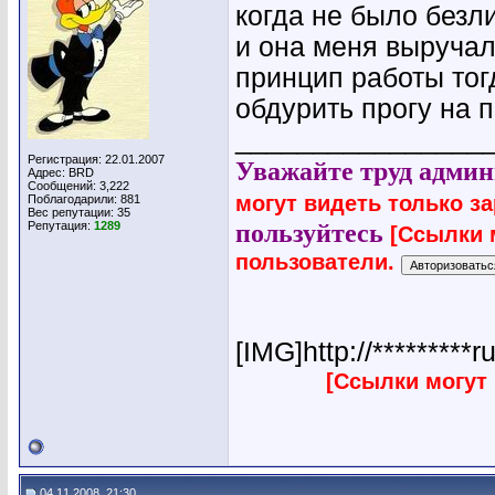
когда не было безл
и она меня выручал
принцип работы тогд
обдурить прогу на п
________________
Регистрация: 22.01.2007
Уважайте труд админ
Адрес: BRD
Сообщений: 3,222
могут видеть только з
Поблагодарили: 881
Вес репутации:
35
пользуйтесь
Репутация:
1289
[Ссылки 
пользователи.
[IMG]http://*********r
[Ссылки могут
04.11.2008, 21:30