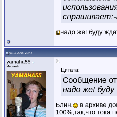
использования
спрашивает:-
надо же! буду жда
03.11.2008, 22:43
yamaha55
Местный
Цитата:
Сообщение о
надо же! буду
Блин,
в архиве дом
100%,так,что тока 