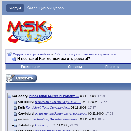
Форум
Коллекция минусовок
Форум сайта plus-msk.ru
>
Работа с немузыкальными программами
И всё таки! Как же вычистить реестр!?
Регистрация
Справка
Правила
Kot-dobryi
И всё таки! Как же вычистить...
03.11.2008,
17:01
Kot-dobryi
пожалста! иначе скоро комп...
03.11.2008,
17:32
Tatik
Kot-dobryi, Total Commander...
03.11.2008,
17:37
Kot-dobryi
этим не пробовал. хотя врятли...
03.11.2008,
17:39
audioritm
Kot-dobryi, Иногда помогает...
03.11.2008,
19:53
Kot-dobryi
kaznach, ...
03.11.2008,
21:23
Kot-dobryi
ещё немного разьясню...
03.11.2008,
21:27