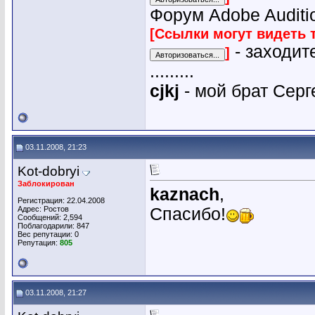
Форум Adobe Auditio
[Ссылки могут видеть 
- заходит
]
.........
cjkj
- мой брат Серг
03.11.2008, 21:23
Kot-dobryi
Заблокирован
kaznach
,
Регистрация: 22.04.2008
Адрес: Ростов
Спасибо!
Сообщений: 2,594
Поблагодарили: 847
Вес репутации:
0
Репутация:
805
03.11.2008, 21:27