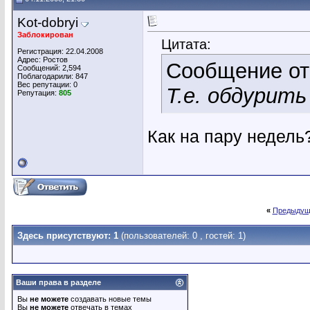
Kot-dobryi
Заблокирован
Цитата:
Регистрация: 22.04.2008
Адрес: Ростов
Сообщение о
Сообщений: 2,594
Поблагодарили: 847
Вес репутации:
0
Т.е. обдурить 
Репутация:
805
Как на пару недель
«
Предыдущ
Здесь присутствуют: 1
(пользователей: 0 , гостей: 1)
Ваши права в разделе
Вы
не можете
создавать новые темы
Вы
не можете
отвечать в темах