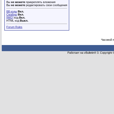
Вы
не можете
прикреплять вложения
Вы
не можете
редактировать свои сообщения
BB коды
Вкл.
Смайлы
Вкл.
[IMG]
код
Вкл.
HTML код
Выкл.
Forum Rules
Часовой 
Работает на vBulletin® 3. Copyright 