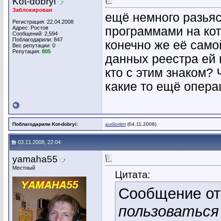
Kot-dobryi
Заблокирован
ещё немного разьяс
Регистрация: 22.04.2008
Адрес: Ростов
программами на кот
Сообщений: 2,594
Поблагодарили: 847
конечно же её само
Вес репутации:
0
Репутация:
805
данных реестра ей 
кто с этим знаком? 
какие то ещё опера
Поблагодарили Kot-dobryi:
audioritm
(04.11.2008)
03.11.2008, 22:04
yamaha55
Местный
Цитата:
Сообщение о
пользоваться 