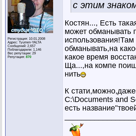
с этим знако
Костян..., Есть так
может обманывать п
использования!Там 
Регистрация: 10.01.2008
Адрес: Tyumen-YALTA
Сообщений: 2,657
обманывать,на како
Поблагодарили: 1,146
Вес репутации:
29
какое время восста
Репутация:
870
Ща...,на компе поищ
нить
К стати,можно,даже
C:\Documents and Set
есть название"твоей
________________