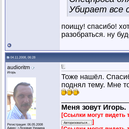
Убирает все 
поищу! спасибо! хот
разобраться. ну буд
04.11.2008, 06:28
audioritm
Игорь
Тоже нашёл. Спасиб
поднял тему. Мне т
________________
Меня зовут Игорь.
[Ссылки могут видеть 
]
Регистрация: 06.05.2008
[Ссылки могут видеть 
Адрес: г.Лозовая Украина