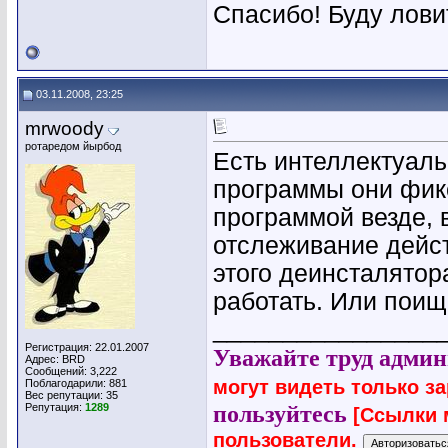
Спасибо! Буду лови
03.11.2008, 23:25
mrwoody
ротаредом йырбод
Есть интеллектуаль
программы они фик
программой везде, 
отслеживание дейс
этого деинсталятор
работать. Или поищи
________________
Регистрация: 22.01.2007
Уважайте труд админ
Адрес: BRD
Сообщений: 3,222
могут видеть только з
Поблагодарили: 881
Вес репутации:
35
пользуйтесь
Репутация:
1289
[Ссылки 
пользователи.