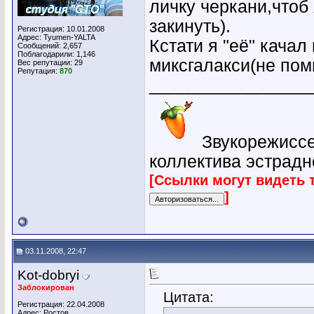
личку черкани,чтоб 
закинуть).
Регистрация: 10.01.2008
Адрес: Tyumen-YALTA
Кстати я "её" качал
Сообщений: 2,657
Поблагодарили: 1,146
миксгалакси(не пом
Вес репутации:
29
Репутация:
870
________________
Звукорежиссе
коллектива эстрадн
[Ссылки могут видеть 
]
03.11.2008, 22:47
Kot-dobryi
Заблокирован
Цитата:
Регистрация: 22.04.2008
Адрес: Ростов