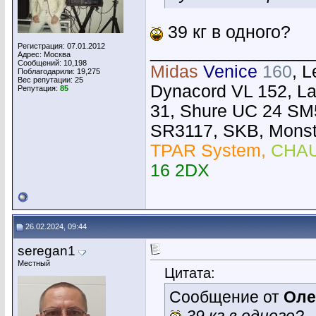
39 кг в одного?
Регистрация: 07.01.2012
________________
Адрес: Москва
Сообщений: 10,198
Midas
Venice
160
, 
Поблагодарили: 19,275
Вес репутации:
25
Dynacord VL 152, L
Репутация:
85
31, Shure UC 24 SM
SR3117, SKB, Monste
TPAR System,
CHAU
16 2DX
26.02.2024, 09:44
seregan1
Местный
Цитата:
Сообщение от
Оле