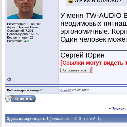
39 кг в одного?
У меня TW-AUDIO B3
неодимовых пятнашк
Регистрация: 19.05.2010
Адрес: Нижний Тагил
эргономичные. Корп
Сообщений: 7,201
Поблагодарили: 6,575
Один человек может
Вес репутации:
27
Репутация:
305
________________
Сергей Юрин
[Ссылки могут видеть 
]
Поблагодарили seregan1:
Олег 65
(26.02.2024)
«
Предыдущ
Здесь присутствуют: 1
(пользователей: 0 , гостей: 1)