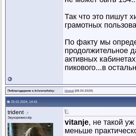
Так что это пишут 
грамотных пользова
По факту мы опреде
продолжительное да
активных кабинетах
пикового...в осталь
Поблагодарили s.krivorozhsky:
Unreal
(08.04.2026)
25.02.2024, 14:41
trident
Звукорежиссёр.
vitanje
, не такой уж
меньше практическо