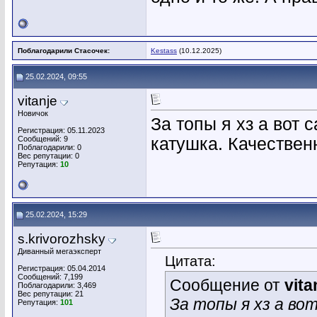
Поблагодарили Стасочек:
Kestass
(10.12.2025)
25.02.2024, 09:55
vitanje
Новичок
За топы я хз а вот с
Регистрация: 05.11.2023
Сообщений: 9
катушка. Качественн
Поблагодарили: 0
Вес репутации:
0
Репутация:
10
25.02.2024, 15:29
s.krivorozhsky
Диванный мегаэксперт
Цитата:
Регистрация: 05.04.2014
Сообщений: 7,199
Сообщение от
vita
Поблагодарили: 3,469
Вес репутации:
21
За топы я хз а вот
Репутация:
101