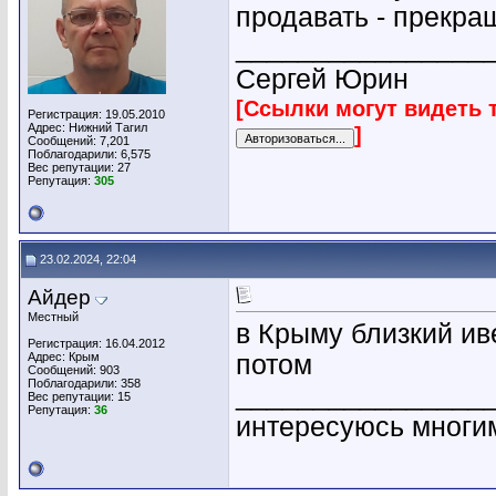
продавать - прекра
________________
Сергей Юрин
[Ссылки могут видеть 
Регистрация: 19.05.2010
Адрес: Нижний Тагил
]
Сообщений: 7,201
Поблагодарили: 6,575
Вес репутации:
27
Репутация:
305
23.02.2024, 22:04
Айдер
Местный
в Крыму близкий ив
Регистрация: 16.04.2012
Адрес: Крым
потом
Сообщений: 903
Поблагодарили: 358
________________
Вес репутации:
15
Репутация:
36
интересуюсь многи