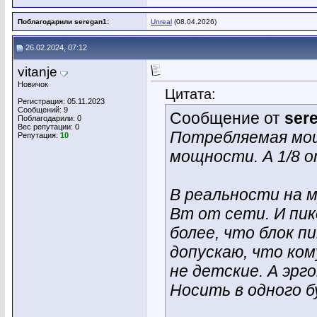
Поблагодарили seregan1:
Unreal
(08.04.2026)
26.02.2024, 07:12
vitanje
Новичок
Цитата:
Регистрация: 05.11.2023
Сообщений: 9
Сообщение от
ser
Поблагодарили: 0
Вес репутации:
0
Потребляемая мощ
Репутация:
10
мощности. А 1/8 о
В реальности на м
Вт от сети. И пик
более, что блок п
допускаю, что ком
не детские. А эрг
Носить в одного б