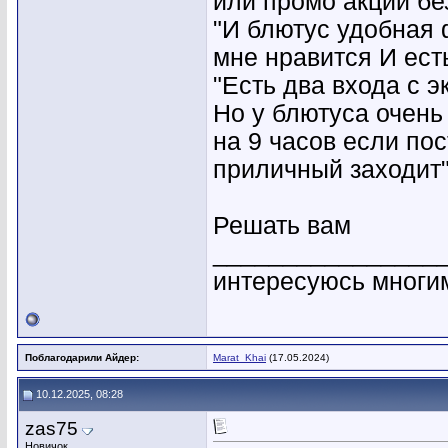
или промо акции бе
"И блютус удобная 
мне нравится И ест
"Есть два входа с э
Но у блютуса очень
на 9 часов если пос
приличный заходит
Решать вам
________________
интересуюсь многи
Поблагодарили Айдер:
Marat_Khai
(17.05.2024)
10.12.2025, 08:28
zas75
Новичок