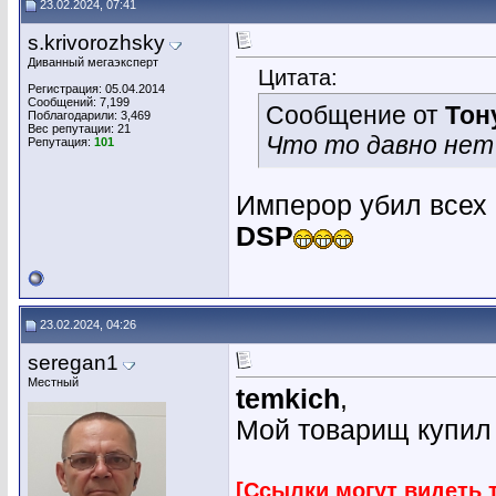
23.02.2024, 07:41
s.krivorozhsky
Диванный мегаэксперт
Цитата:
Регистрация: 05.04.2014
Сообщений: 7,199
Сообщение от
Тон
Поблагодарили: 3,469
Вес репутации:
21
Что то давно нет
Репутация:
101
Имперор убил всех 
DSP
23.02.2024, 04:26
seregan1
Местный
temkich
,
Мой товарищ купил 
[Ссылки могут видеть 