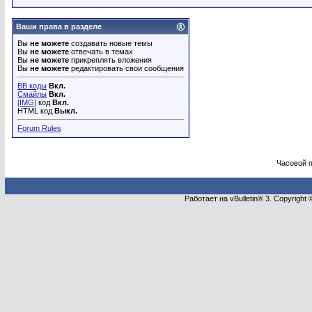
Ваши права в разделе
Вы
не можете
создавать новые темы
Вы
не можете
отвечать в темах
Вы
не можете
прикреплять вложения
Вы
не можете
редактировать свои сообщения
BB коды
Вкл.
Смайлы
Вкл.
[IMG]
код
Вкл.
HTML код
Выкл.
Forum Rules
Часовой 
Работает на vBulletin® 3. Copyright 