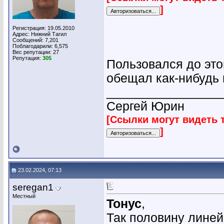
]
Регистрация: 19.05.2010
Адрес: Нижний Тагил
Сообщений: 7,201
Поблагодарили: 6,575
Вес репутации:
27
Репутация:
305
Пользовался до этог
обещал как-нибудь
________________
Сергей Юрин
[Ссылки могут видеть 
]
23.02.2024, 07:13
seregan1
Местный
Тонус
,
Так половину линей