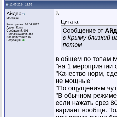
12.05.2024, 11:53
Айдер
Местный
Цитата:
Регистрация: 16.04.2012
Адрес: Крым
Сообщение от
Айд
Сообщений: 903
Поблагодарили: 358
в Крыму близкий 
Вес репутации:
15
Репутация:
36
потом
в общем по топам М
"на 1 мероприятии 
"Качество норм, сд
не мощные"
"По ощущениям чут
"В обычном режиме 
если нажать срез 80
вариант вообще. То