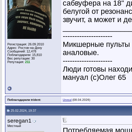
сабвуфера на 18" д
белугой от резонан
звучит, а может и 
________________
---------------------
Микшерные пульты 
Регистрация: 26.09.2010
Адрес: Ростов-на-Дону
аналовые.
Сообщений: 12,478
Поблагодарили: 15,810
Вес репутации:
30
---------------------
Репутация:
211
Люди готовы находи
мануал (с)Олег 65
Поблагодарили trident:
Unreal
(08.04.2026)
25.02.2024, 19:37
seregan1
Местный
Потребляемая мощн