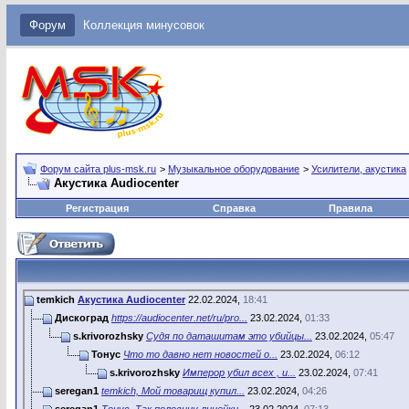
Форум
Коллекция минусовок
Форум сайта plus-msk.ru
>
Музыкальное оборудование
>
Усилители, акустика
Акустика Audiocenter
Регистрация
Справка
Правила
temkich
Акустика Audiocenter
22.02.2024,
18:41
Дискоград
https://audiocenter.net/ru/pro...
23.02.2024,
01:33
s.krivorozhsky
Судя по даташитам это убийцы...
23.02.2024,
05:47
Тонус
Что то давно нет новостей о...
23.02.2024,
06:12
s.krivorozhsky
Имперор убил всех , и...
23.02.2024,
07:41
seregan1
temkich, Мой товарищ купил...
23.02.2024,
04:26
seregan1
Тонус, Так половину линейки...
23.02.2024,
07:13