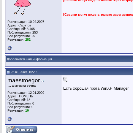
[Ссылки могут видеть только зарегистр
Регистрация: 10.04.2007
Адрес: Саратов
Сообщений: 3,465
Поблагодарили: 253
Вес репутации:
25
Репутация:
282
Дополнительная информация
26.01.2009, 16:29
maestroegor
.... а музыка вечна
Есть хорошая прога WinXP Manager
Регистрация: 12.01.2009
Адрес: ТЮМЕНЬ
Сообщений: 18
Поблагодарили: 0
Вес репутации:
0
Репутация:
10