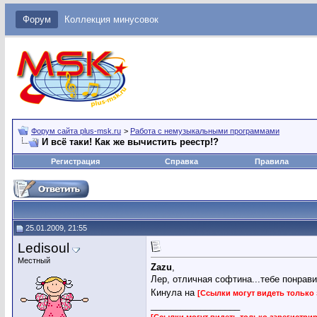
Форум
Коллекция минусовок
Форум сайта plus-msk.ru
>
Работа с немузыкальными программами
И всё таки! Как же вычистить реестр!?
Регистрация
Справка
Правила
25.01.2009, 21:55
Ledisoul
Местный
Zazu
,
Лер, отличная софтина...тебе понрав
Кинула на
[Ссылки могут видеть только
__________________
[Ссылки могут видеть только зарегистр