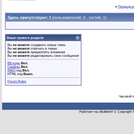
«
Предыдущ
Здесь присутствуют: 1
(пользователей: 0 , гостей: 1)
Ваши права в разделе
Вы
не можете
создавать новые темы
Вы
не можете
отвечать в темах
Вы
не можете
прикреплять вложения
Вы
не можете
редактировать свои сообщения
BB коды
Вкл.
Смайлы
Вкл.
[IMG]
код
Вкл.
HTML код
Выкл.
Forum Rules
Часовой 
Работает на vBulletin® 3. Copyright 